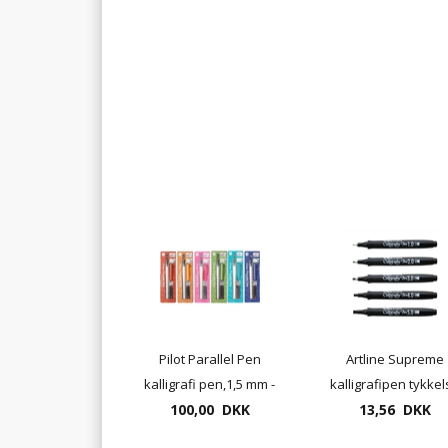
Pilot Parallel Pen
Artline Supreme
kalligrafi pen,1,5 mm -
kalligrafipen tykkel
2,4mm 3,0mm - 3,8mm
100,00 DKK
1 - 2 - 3 - 4 eller 5 
13,56 DKK
- 4,5mm og 6,0mm
farve sort