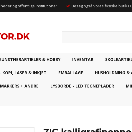
mheder og offentlige institutioner
Besøg også vores fysiske butik i
KUNSTNERARTIKLER & HOBBY
INVENTAR
SKOLEARTIK
- KOPI, LASER & INKJET
EMBALLAGE
HUSHOLDNING & 
 MARKERS + ANDRE
LYSBORDE - LED TEGNEPLADER
MI