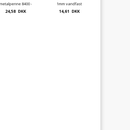
metalpenne 8400 -
1mm vandfast
dobbeltspids - Guld
24,58 DKK
pigmentblæk
14,61 DKK
eller Sølv