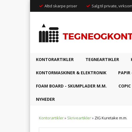
Altid skarpe priser
Salg til private, virkso
KONTORARTIKLER
TEGNEARTIKLER
KONTORMASKINER & ELEKTRONIK
PAPIR 
FOAM BOARD - SKUMPLADER M.M.
COPIC
NYHEDER
Kontorartikler
»
Skriveartikler
»
ZIG Kuretake m.m.