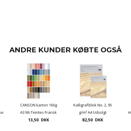
ANDRE KUNDER KØBTE OGSÅ
CANSON karton 160g
Kalligrafiblok No. 2, 95
se
A3 Mi-Teintes Fransk
g/m² A4 Udsolgt
m
mm
karton (enkelt ark)
13,50 DKK
alternativ varenr.
82,50 DKK
26490110