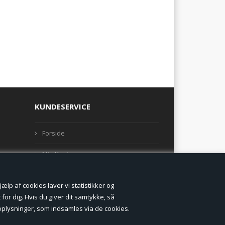
KUNDESERVICE
Forside
Min Konto
Nyheder
lp af cookies laver vi statistikker og
Vilkår og betingelser
for dig. Hvis du giver dit samtykke, så
onoplysninger, som indsamles via de cookies.
Profil