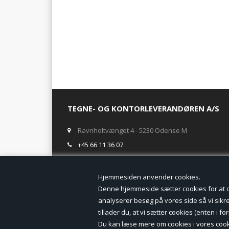
TEGNE- OG KONTORLEVERANDØREN A/S
Ravnholtvænget 4 - 5230 Odense M
+45 66 11 36 07
salg@tegneogkontor.dk
Hjemmesiden anven
ÅBNINGSTIDER I BUTIKKEN
Denne hjemmeside sætter cookies for at opn
analyserer besøg på vores side så vi sikrer
Mandag-Fredag: 8.00 - 17.00
tillader du, at vi sætter cookies (enten i 
Ring gerne for lagerstatus inden besøg i butikken
Du kan læse mere om cookies i vores cook