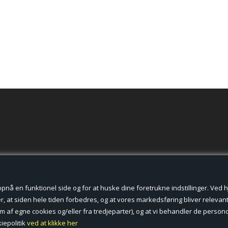
der cookies.
å en funktionel side og for at huske dine foretrukne indstillinger. Ved hjæ
, at siden hele tiden forbedres, og at vores markedsføring bliver relevant 
form af egne cookies og/eller fra tredjeparter), og at vi behandler de pers
iepolitik
ved at klikke her