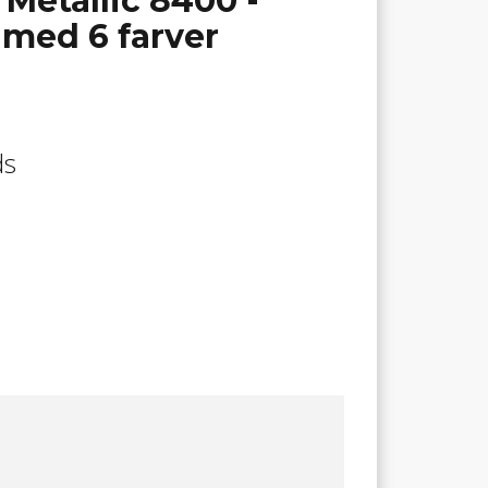
 Metallic 8400 -
 med 6 farver
ds