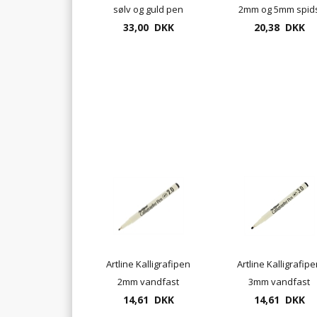
sølv og guld pen
2mm og 5mm spid
33,00 DKK
20,38 DKK
MS-3400
Artline Kalligrafipen
Artline Kalligrafip
2mm vandfast
3mm vandfast
pigmentblæk
14,61 DKK
pigmentblæk
14,61 DKK