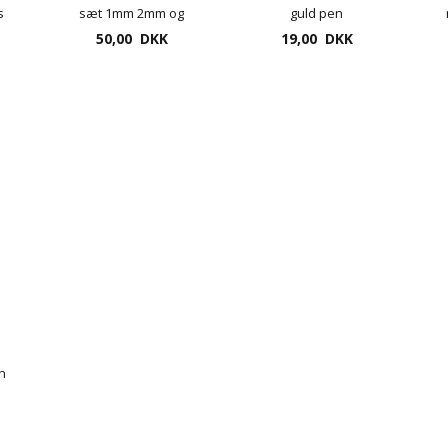
s
sæt 1mm 2mm og
guld pen
50,00 DKK
3mm
19,00 DKK
en