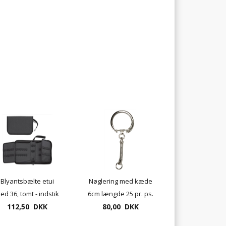
Blyantsbælte etui
Nøglering med kæde
ed 36, tomt - indstik
6cm længde 25 pr. ps.
til blyanter, pencils
112,50 DKK
80,00 DKK
m.m. UDSOLGT