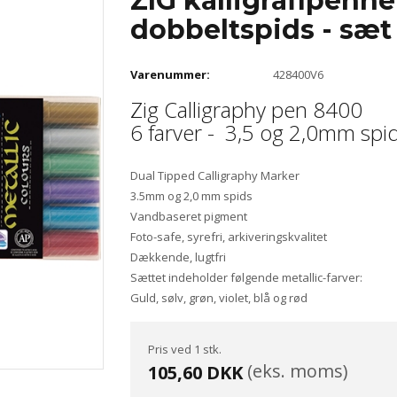
ZIG kalligrafipenne
dobbeltspids - sæt
Varenummer:
428400V6
Zig Calligraphy pen 8400
6 farver - 3,5 og 2,0mm spi
Dual Tipped Calligraphy Marker
3.5mm og 2,0 mm spids
Vandbaseret pigment
Foto-safe, syrefri, arkiveringskvalitet
Dækkende, lugtfri
Sættet indeholder følgende metallic-farver:
Guld, sølv, grøn, violet, blå og rød
Pris ved 1 stk.
(eks. moms)
105,60 DKK