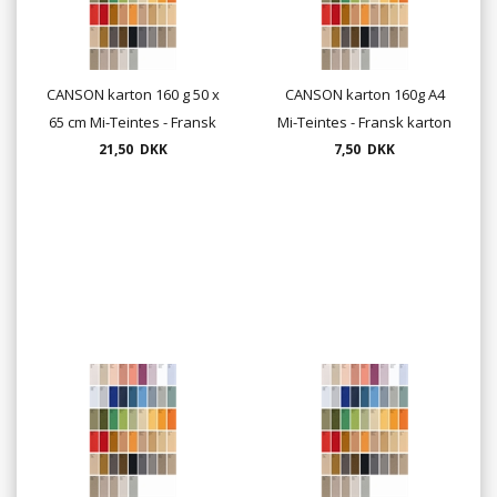
CANSON karton 160 g 50 x
CANSON karton 160g A4
65 cm Mi-Teintes - Fransk
Mi-Teintes - Fransk karton
karton (pris ved enkelt
21,50 DKK
(enkelt ark)
7,50 DKK
ark)