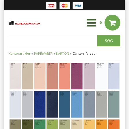
0
Kontorartikler
»
PAPIRVARER
»
KARTON
»
Canson, farvet