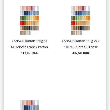
CANSON karton 160g A3
CANSON karton 160g 75 x
Mi-Teintes Fransk karton
110 Mi-Teintes - Fransk
(pakkesalg med 10 ark)
117,00 DKK
karton (Pris pr. pk.med 10
437,50 DKK
ark af samme farve)