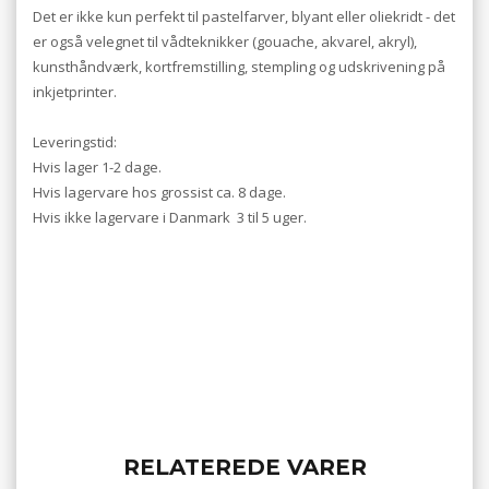
Det er ikke kun perfekt til pastelfarver, blyant eller oliekridt - det
er også velegnet til vådteknikker (gouache, akvarel, akryl),
kunsthåndværk, kortfremstilling, stempling og udskrivening på
inkjetprinter.
Leveringstid:
Hvis lager 1-2 dage.
Hvis lagervare hos grossist ca. 8 dage.
Hvis ikke lagervare i Danmark 3 til 5 uger.
RELATEREDE VARER