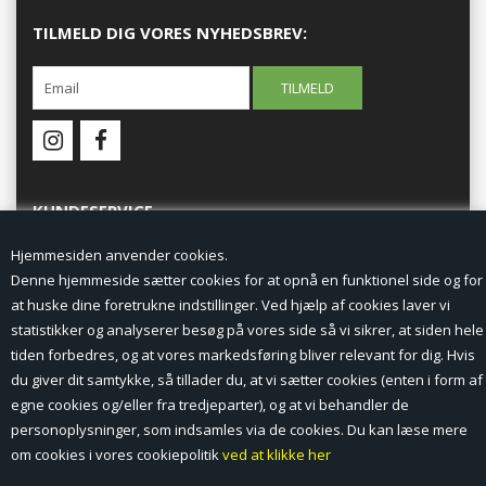
TILMELD DIG VORES NYHEDSBREV:
KUNDESERVICE
Hjemmesiden anvender cookies.
Forside
Denne hjemmeside sætter cookies for at opnå en funktionel side og for
at huske dine foretrukne indstillinger. Ved hjælp af cookies laver vi
Min Konto
statistikker og analyserer besøg på vores side så vi sikrer, at siden hele
tiden forbedres, og at vores markedsføring bliver relevant for dig. Hvis
Nyheder
du giver dit samtykke, så tillader du, at vi sætter cookies (enten i form af
Vilkår og betingelser
egne cookies og/eller fra tredjeparter), og at vi behandler de
personoplysninger, som indsamles via de cookies. Du kan læse mere
Profil
om cookies i vores cookiepolitik
ved at klikke her