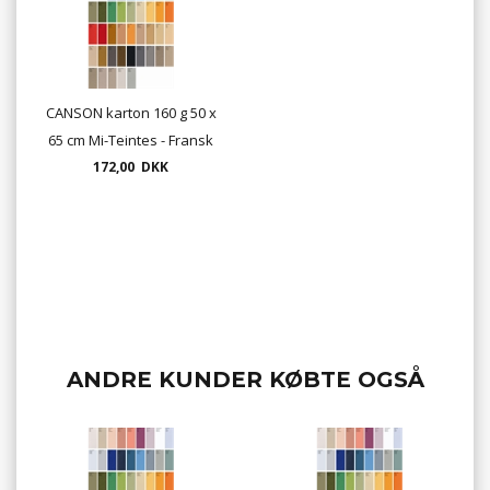
CANSON karton 160 g 50 x
65 cm Mi-Teintes - Fransk
karton (Pris pr. pk. med 10
172,00 DKK
ark af samme farve)
ANDRE KUNDER KØBTE OGSÅ