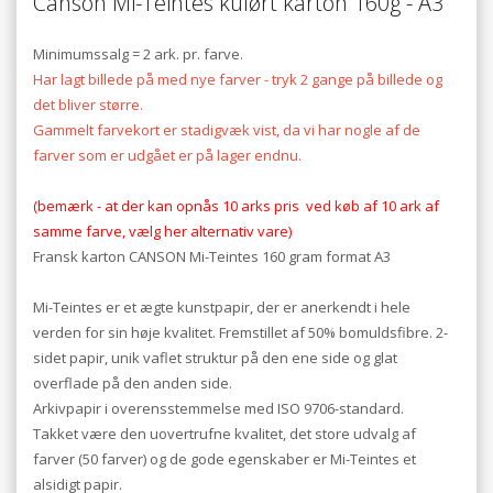
Canson Mi-Teintes kulørt karton 160g - A3
Minimumssalg = 2 ark. pr. farve.
Har lagt billede på med nye farver - tryk 2 gange på billede og
det bliver større.
Gammelt farvekort er stadigvæk vist, da vi har nogle af de
farver som er udgået er på lager endnu.
(bemærk - at der kan opnås 10 arks pris ved køb af 10 ark af
samme farve, vælg her alternativ vare)
Fransk karton CANSON Mi-Teintes 160 gram format A3
Mi-Teintes er et ægte kunstpapir, der er anerkendt i hele
verden for sin høje kvalitet. Fremstillet af 50% bomuldsfibre. 2-
sidet papir, unik vaflet struktur på den ene side og glat
overflade på den anden side.
Arkivpapir i overensstemmelse med ISO 9706-standard.
Takket være den uovertrufne kvalitet, det store udvalg af
farver (50 farver) og de gode egenskaber er Mi-Teintes et
alsidigt papir.