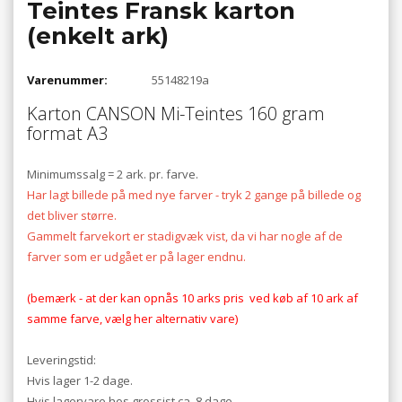
Teintes Fransk karton
(enkelt ark)
Varenummer:
55148219a
Karton CANSON Mi-Teintes 160 gram
format A3
Minimumssalg = 2 ark. pr. farve.
Har lagt billede på med nye farver - tryk 2 gange på billede og
det bliver større.
Gammelt farvekort er stadigvæk vist, da vi har nogle af de
farver som er udgået er på lager endnu.
(bemærk - at der kan opnås 10 arks pris ved køb af 10 ark af
samme farve, vælg her alternativ vare)
Leveringstid:
Hvis lager 1-2 dage.
Hvis lagervare hos grossist ca. 8 dage.