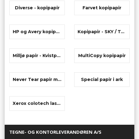
Diverse - kopipapir
Farvet kopipapir
HP og Avery kopipapir
Kopipapir - SKY / Team
Milljø papir - Kvistpapir
MultiCopy kopipapir
Never Tear papir m.m.
Special papir i ark
Xerox colotech laserpapir
TEGNE- OG KONTORLEVERANDØREN A/S