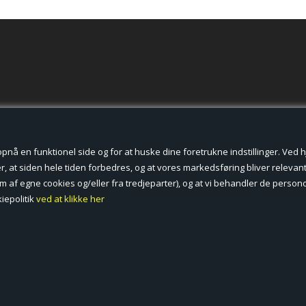
der cookies.
å en funktionel side og for at huske dine foretrukne indstillinger. Ved hjæ
, at siden hele tiden forbedres, og at vores markedsføring bliver relevant 
form af egne cookies og/eller fra tredjeparter), og at vi behandler de pers
iepolitik
ved at klikke her