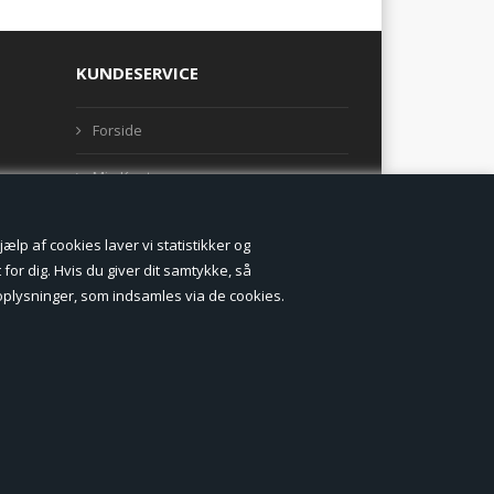
KUNDESERVICE
Forside
Min Konto
Nyheder
lp af cookies laver vi statistikker og
Vilkår og betingelser
for dig. Hvis du giver dit samtykke, så
onoplysninger, som indsamles via de cookies.
Profil
Erhverv log ind (B2B)
Ansøg om log ind til Erhverv (B2B)
Kontakt