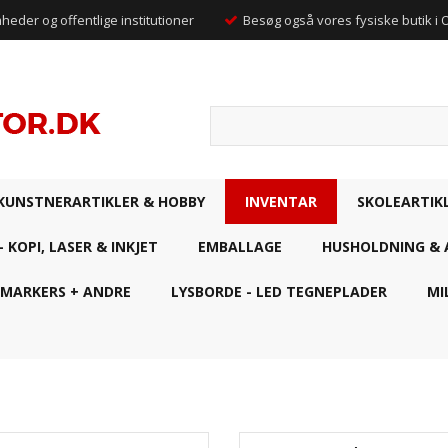
mheder og offentlige institutioner
Besøg også vores fysiske butik i
KUNSTNERARTIKLER & HOBBY
INVENTAR
SKOLEARTIK
- KOPI, LASER & INKJET
EMBALLAGE
HUSHOLDNING & 
 MARKERS + ANDRE
LYSBORDE - LED TEGNEPLADER
MI