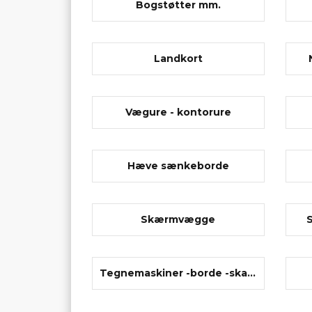
Bogstøtter mm.
Landkort
Vægure - kontorure
Hæve sænkeborde
Skærmvægge
Tegnemaskiner -borde -skabe m.m.