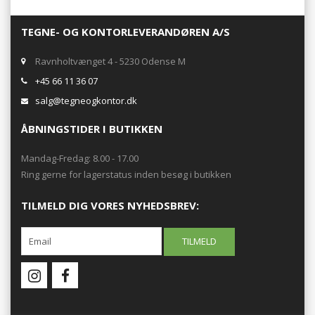
TEGNE- OG KONTORLEVERANDØREN A/S
Ravnholtvænget 4 - 5230 Odense M
+45 66 11 36 07
salg@tegneogkontor.dk
ÅBNINGSTIDER I BUTIKKEN
Mandag-Fredag: 8.00 - 17.00
Ring gerne for lagerstatus inden besøg i butikken
TILMELD DIG VORES NYHEDSBREV: