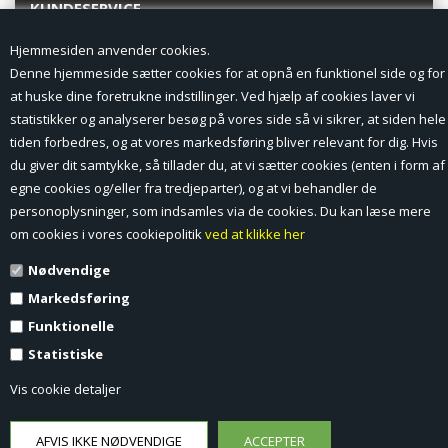
KUNDESERVICE
Hjemmesiden anvender cookies.
Forside
Denne hjemmeside sætter cookies for at opnå en funktionel side og for
at huske dine foretrukne indstillinger. Ved hjælp af cookies laver vi
Min Konto
statistikker og analyserer besøg på vores side så vi sikrer, at siden hele
tiden forbedres, og at vores markedsføring bliver relevant for dig. Hvis
Nyheder
du giver dit samtykke, så tillader du, at vi sætter cookies (enten i form af
Vilkår og betingelser
egne cookies og/eller fra tredjeparter), og at vi behandler de
personoplysninger, som indsamles via de cookies. Du kan læse mere
Profil
om cookies i vores cookiepolitik
ved at klikke her
Nødvendige
Erhverv log ind (B2B)
Markedsføring
Ansøg om log ind til Erhverv (B2B)
Funktionelle
Statistiske
Kontakt
Vis cookie detaljer
Favorit
Fortrydelsesformular