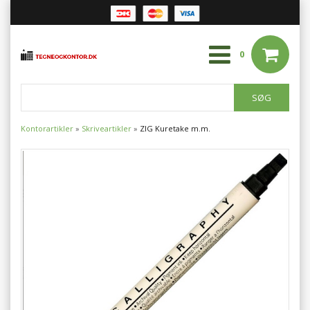
0
Kontorartikler
»
Skriveartikler
»
ZIG Kuretake m.m.