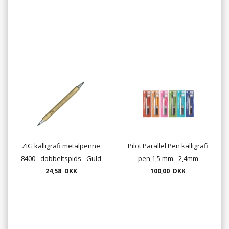
ZIG kalligrafi metalpenne
Pilot Parallel Pen kalligrafi
8400 - dobbeltspids - Guld
pen,1,5 mm - 2,4mm
24,58 DKK
eller Sølv
3,0mm - 3,8mm - 4,5mm og
100,00 DKK
6,0mm