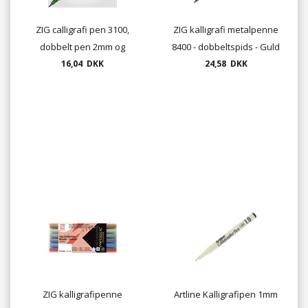
ZIG calligrafi pen 3100,
ZIG kalligrafi metalpenne
dobbelt pen 2mm og
8400 - dobbeltspids - Guld
16,04 DKK
3,5mm
24,58 DKK
eller Sølv
ZIG kalligrafipenne
Artline Kalligrafipen 1mm