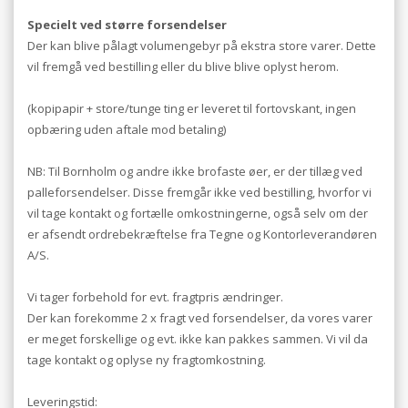
Specielt ved større forsendelser
Der kan blive pålagt volumengebyr på ekstra store varer. Dette
vil fremgå ved bestilling eller du blive blive oplyst herom.
(kopipapir + store/tunge ting er leveret til fortovskant, ingen
opbæring uden aftale mod betaling)
NB: Til Bornholm og andre ikke brofaste øer, er der tillæg ved
palleforsendelser. Disse fremgår ikke ved bestilling, hvorfor vi
vil tage kontakt og fortælle omkostningerne, også selv om der
er afsendt ordrebekræftelse fra Tegne og Kontorleverandøren
A/S.
Vi tager forbehold for evt. fragtpris ændringer.
Der kan forekomme 2 x fragt ved forsendelser, da vores varer
er meget forskellige og evt. ikke kan pakkes sammen. Vi vil da
tage kontakt og oplyse ny fragtomkostning.
Leveringstid: