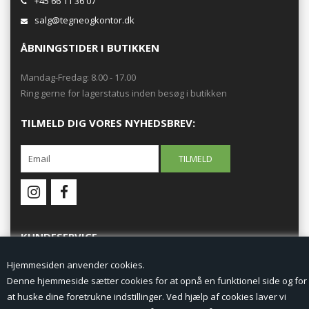
+45 66 11 36 07
salg@tegneogkontor.dk
ÅBNINGSTIDER I BUTIKKEN
Mandag-Fredag: 8.00 - 17.00
Ring gerne for lagerstatus inden besøg i butikken
TILMELD DIG VORES NYHEDSBREV:
KUNDESERVICE
Hjemmesiden anvender cookies.
Forside
Denne hjemmeside sætter cookies for at opnå en funktionel side og for
at huske dine foretrukne indstillinger. Ved hjælp af cookies laver vi
Min Konto