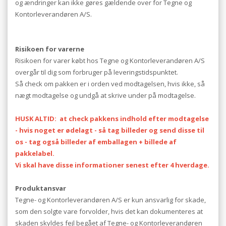
og ændringer kan ikke gøres gældende over for Tegne og
Kontorleverandøren A/S.
Risikoen for varerne
Risikoen for varer købt hos Tegne og Kontorleverandøren A/S
overgår til dig som forbruger på leveringstidspunktet.
Så check om pakken er i orden ved modtagelsen, hvis ikke, så
nægt modtagelse og undgå at skrive under på modtagelse.
HUSK ALTID: at check pakkens indhold efter modtagelse
- hvis noget er ødelagt - så tag billeder og send disse til
os - tag også billeder af emballagen + billede af
pakkelabel.
Vi skal have disse informationer senest efter 4 hverdage.
Produktansvar
Tegne- og Kontorleverandøren A/S er kun ansvarlig for skade,
som den solgte vare forvolder, hvis det kan dokumenteres at
skaden skyldes fejl begået af Tegne- og Kontorleverandøren