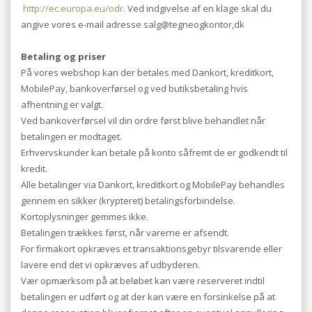
http://ec.europa.eu/odr
. Ved indgivelse af en klage skal du
angive vores e-mail adresse salg@tegneogkontor,dk
Betaling og priser
På vores webshop kan der betales med Dankort, kreditkort,
MobilePay, bankoverførsel og ved butiksbetaling hvis
afhentning er valgt.
Ved bankoverførsel vil din ordre først blive behandlet når
betalingen er modtaget.
Erhvervskunder kan betale på konto såfremt de er godkendt til
kredit.
Alle betalinger via Dankort, kreditkort og MobilePay behandles
gennem en sikker (krypteret) betalingsforbindelse.
Kortoplysninger gemmes ikke.
Betalingen trækkes først, når varerne er afsendt.
For firmakort opkræves et transaktionsgebyr tilsvarende eller
lavere end det vi opkræves af udbyderen.
Vær opmærksom på at beløbet kan være reserveret indtil
betalingen er udført og at der kan være en forsinkelse på at