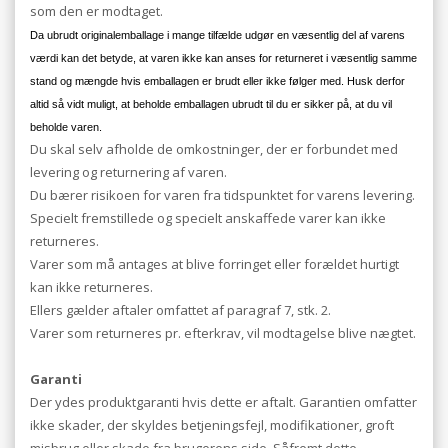
som den er modtaget.
Da ubrudt originalemballage i mange tilfælde udgør en væsentlig del af varens
værdi kan det betyde, at varen ikke kan anses for returneret i væsentlig samme
stand og mængde hvis emballagen er brudt eller ikke følger med. Husk derfor
altid så vidt muligt, at beholde emballagen ubrudt til du er sikker på, at du vil
beholde varen.
Du skal selv afholde de omkostninger, der er forbundet med
levering og returnering af varen.
Du bærer risikoen for varen fra tidspunktet for varens levering.
Specielt fremstillede og specielt anskaffede varer kan ikke
returneres.
Varer som må antages at blive forringet eller forældet hurtigt
kan ikke returneres.
Ellers gælder aftaler omfattet af paragraf 7, stk. 2.
Varer som returneres pr. efterkrav, vil modtagelse blive nægtet.
Garanti
Der ydes produktgaranti hvis dette er aftalt. Garantien omfatter
ikke skader, der skyldes betjeningsfejl, modifikationer, groft