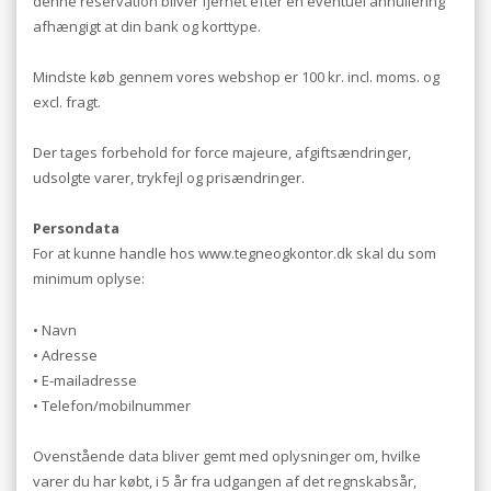
denne reservation bliver fjernet efter en eventuel annullering
afhængigt at din bank og korttype.
Mindste køb gennem vores webshop er 100 kr. incl. moms. og
excl. fragt.
Der tages forbehold for force majeure, afgiftsændringer,
udsolgte varer, trykfejl og prisændringer.
Persondata
For at kunne handle hos www.tegneogkontor.dk skal du som
minimum oplyse:
• Navn
• Adresse
• E-mailadresse
• Telefon/mobilnummer
Ovenstående data bliver gemt med oplysninger om, hvilke
varer du har købt, i 5 år fra udgangen af det regnskabsår,