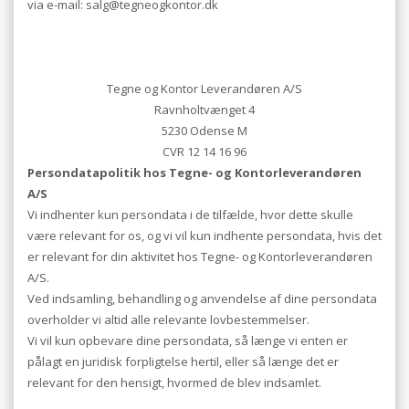
via e-mail: salg@tegneogkontor.dk
Tegne og Kontor Leverandøren A/S
Ravnholtvænget 4
5230 Odense M
CVR 12 14 16 96
Persondatapolitik hos Tegne- og Kontorleverandøren
A/S
Vi indhenter kun persondata i de tilfælde, hvor dette skulle
være relevant for os, og vi vil kun indhente persondata, hvis det
er relevant for din aktivitet hos Tegne- og Kontorleverandøren
A/S.
Ved indsamling, behandling og anvendelse af dine persondata
overholder vi altid alle relevante lovbestemmelser.
Vi vil kun opbevare dine persondata, så længe vi enten er
pålagt en juridisk forpligtelse hertil, eller så længe det er
relevant for den hensigt, hvormed de blev indsamlet.