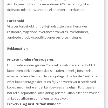
A/S. Tegne- og Kontorleverandøren A/S hæfter dog ikke for
driftstab, tidstab, avancetab eller andet indirekte tab.
Forbehold
Vi tager forbehold for trykfejl, udsolgte varer herunder
restordre, svigtende leverancer fra vores leverandører,
ændrede produktspecifikationer og force majeure.
Reklamation
Private kunder (forbrugere):
For private kunder gælder 2 års reklamationsret i henhold til
købeloven. Reklamation skal ske uden urimelig forsinkelse
efter, at fejlen eller manglen er opdaget. I de første 6 måneder
efter købet antages det, at en fejl ved varen var til stede ved
købet, medmindre andet kan bevises af sælger. Forbrugeren
har ret til reparation, ombytning, prisreduktion eller ophævelse
af købet, afhængig af fejlens art og alvor.
Erhvervs- og institutionskunder: