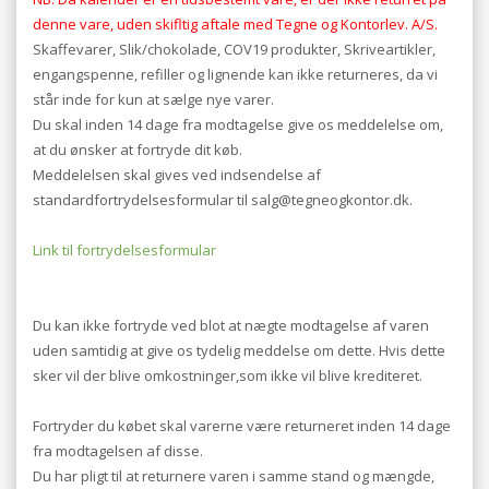
denne vare, uden skifltig aftale med Tegne og Kontorlev. A/S.
Skaffevarer, Slik/chokolade, COV19 produkter, Skriveartikler,
engangspenne, refiller og lignende kan ikke returneres, da vi
står inde for kun at sælge nye varer.
Du skal inden 14 dage fra modtagelse give os meddelelse om,
at du ønsker at fortryde dit køb.
Meddelelsen skal gives ved indsendelse af
standardfortrydelsesformular til salg@tegneogkontor.dk.
Link til fortrydelsesformular
Du kan ikke fortryde ved blot at nægte modtagelse af varen
uden samtidig at give os tydelig meddelse om dette. Hvis dette
sker vil der blive omkostninger,som ikke vil blive krediteret.
Fortryder du købet skal varerne være returneret inden 14 dage
fra modtagelsen af disse.
Du har pligt til at returnere varen i samme stand og mængde,