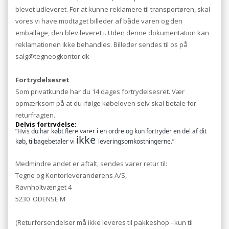
blevet udleveret. For at kunne reklamere til transportøren, skal
vores vi have modtaget billeder af både varen og den
emballage, den blev leveret i. Uden denne dokumentation kan
reklamationen ikke behandles. Billeder sendes til os på
salg@tegneogkontor.dk
Fortrydelsesret
Som privatkunde har du 14 dages fortrydelsesret. Vær
opmærksom på at du ifølge købeloven selv skal betale for
returfragten.
Delvis fortrydelse:
”Hvis du har købt flere varer i en ordre og kun fortryder en del af dit
ikke
køb, tilbagebetaler vi
leveringsomkostningerne.”
Medmindre andet er aftalt, sendes varer retur til:
Tegne og Kontorleverandørens A/S,
Ravnholtvænget 4
5230 ODENSE M
(Returforsendelser må ikke leveres til pakkeshop - kun til