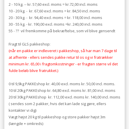
2 - 10 kg. -- kr. 57,60 excl. moms = kr.72,00 incl. moms
10 - 20 kg. - kr. 67,60 excl. moms = kr. 84,50 incl. moms
20 - 30 kg. - kr. 94,40 excl. moms = kr. 118,00 incl. moms
30 - 55 kg. - kr. 190,00 excl. moms =kr. 240,00 incl. moms
55 - ?? vil fremkomme på bekræftelse, som vil blive gensendt
Fragt til GLS pakkeshop
:
(når en pakke er indleveret i pakkeshop, så har man 7 dage til
at afhente - ellers sendes pakke retur til os og vi fratrækker
minimum kr. 65,00 i fragtomkostninger - er fragten større vil det
fulde beløb blive fratrukket.)
0 til 9,9kg PAKKEshop kr. 40,00 excl. moms kr. 50,00 incl. moms.
10 til 20kg PAKKEshop kr. 64,80 excl. moms kr. 81,00 incl. moms
20 til 30kg PAKKEshop kr. 112,00 excl. moms kr. 140,00 incl. moms
( sendes som 2 pakker, hvis det kan lade sig gøre, ellers
kontakter vi dig)
Vægt højst 20 kg til pakkeshop og store pakker højst 3m
(længde + omkreds)