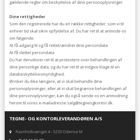
gældende regler om beskyttelse af dine personoplysninger.
Dine rettigheder
Som den registrerede har du en række rettigheder, som vi til
enhver tid skal sikre opfyldelse af. Du har ret til at anmode os
om følgende:
At få adgang til og få rettet/ændret dine persondata
At få slettet persondata
Du har derudover ret til at protestere over behandlingen af
dine personlige data, og du har ret til at indgive klage til en
databeskyttelsesmyndighed.
Ønsker du ikke længere, at vi skal behandle dine
personoplysninger, eller at vi skal begrænse behandlingen af
dine personoplysninger, kan du også sende os en anmodning
herom til vores e-mailadresse salg@tegneogkontor.dk.
TEGNE- OG KONTORLEVERANDØREN A/S
Ravnholtvænget 4 - 5230 Odense M