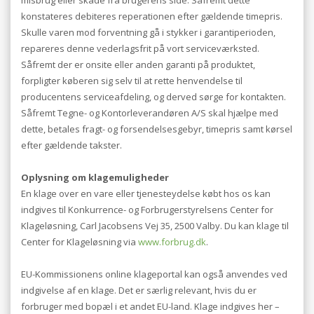
misbrug eller skade fra brugerens side. Såfremt dette
konstateres debiteres reperationen efter gældende timepris.
Skulle varen mod forventning gå i stykker i garantiperioden,
repareres denne vederlagsfrit på vort serviceværksted.
Såfremt der er onsite eller anden garanti på produktet,
forpligter køberen sig selv til at rette henvendelse til
producentens serviceafdeling, og derved sørge for kontakten.
Såfremt Tegne- og Kontorleverandøren A/S skal hjælpe med
dette, betales fragt- og forsendelsesgebyr, timepris samt kørsel
efter gældende takster.
Oplysning om klagemuligheder
En klage over en vare eller tjenesteydelse købt hos os kan
indgives til Konkurrence- og Forbrugerstyrelsens Center for
Klageløsning, Carl Jacobsens Vej 35, 2500 Valby. Du kan klage til
Center for Klageløsning via
www.forbrug.dk
.
EU-Kommissionens online klageportal kan også anvendes ved
indgivelse af en klage. Det er særlig relevant, hvis du er
forbruger med bopæl i et andet EU-land. Klage indgives her –