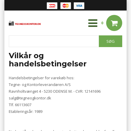
0
Vilkår og
handelsbetingelser
Handelsbetingelser for varekøb hos:
Tegne- og Kontorleverandøren A/S
Ravnholtvænget 4 - 5230 ODENSE M. - CVR: 12141696
salg@tegneogkontor.dk
Tlf. 66113607
Etableringsår: 1989