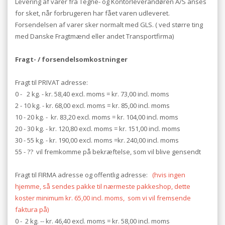
Levering af varer fra Tegne- og Kontorleverandøren A/S anses
for sket, når forbrugeren har fået varen udleveret.
Forsendelsen af varer sker normalt med GLS. ( ved større ting
med Danske Fragtmænd eller andet Transportfirma)
Fragt- / forsendelsomkostninger
Fragt til PRIVAT adresse:
0 - 2 kg. - kr. 58,40 excl. moms = kr. 73,00 incl. moms
2 - 10 kg. - kr. 68,00 excl. moms = kr. 85,00 incl. moms
10 - 20 kg. - kr. 83,20 excl. moms = kr. 104,00 incl. moms
20 - 30 kg. - kr. 120,80 excl. moms = kr. 151,00 incl. moms
30 - 55 kg. - kr. 190,00 excl. moms =kr. 240,00 incl. moms
55 - ?? vil fremkomme på bekræftelse, som vil blive gensendt
Fragt til FIRMA adresse og offentlig adresse:
(hvis ingen
hjemme, så sendes pakke til nærmeste pakkeshop, dette
koster minimum kr. 65,00 incl. moms, som vi vil fremsende
faktura på)
0 - 2 kg. -- kr. 46,40 excl. moms = kr. 58,00 incl. moms