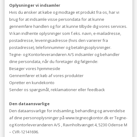
Oplysninger vi indsamler
Hvis du ønsker at købe og modtage et produkt fra os, har vi
brug for at indsamle visse persondata for at kunne
gennemføre handlen og for at kunne tilbyde dig vores services.
Vi kan indhente oplysninger som f.eks. navn, e-mailadresse,
postadresse, leveringsadresse (hvis den varierer fra
postadresse), telefonnummer og betalingsoplysninger.
Tegne- og Kontorleverandøren A/S indsamler og behandler
dine persondata, når du foretager dig følgende:
Besøger vores hjemmeside
Gennemfører et køb af vores produkter
Opretter en kundekonto
Sender os spørgsmål, reklamationer eller feedback
Den dataansvarlige
Den dataansvarlige for indsamling, behandling og anvendelse
af dine personoplysninger på www.tegneogkontor.dk er Tegne-
og Kontorleverandøren A/S , Ravnholtvænget 4, 5230 Odense M
– CVR-12141696.