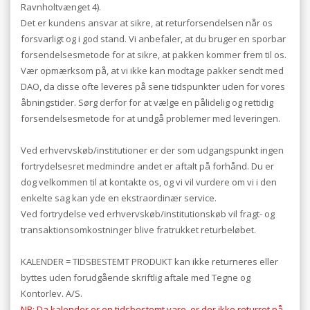
Ravnholtvænget 4).
Det er kundens ansvar at sikre, at returforsendelsen når os
forsvarligt og i god stand. Vi anbefaler, at du bruger en sporbar
forsendelsesmetode for at sikre, at pakken kommer frem til os.
Vær opmærksom på, at vi ikke kan modtage pakker sendt med
DAO, da disse ofte leveres på sene tidspunkter uden for vores
åbningstider. Sørg derfor for at vælge en pålidelig og rettidig
forsendelsesmetode for at undgå problemer med leveringen.
Ved erhvervskøb/institutioner er der som udgangspunkt ingen
fortrydelsesret medmindre andet er aftalt på forhånd. Du er
dog velkommen til at kontakte os, og vi vil vurdere om vi i den
enkelte sag kan yde en ekstraordinær service.
Ved fortrydelse ved
erhvervskøb/institutionskøb vil fragt- og
transaktionsomkostninger blive fratrukket returbeløbet.
KALENDER = TIDSBESTEMT PRODUKT kan ikke returneres eller
byttes uden forudgående skriftlig aftale med Tegne og
Kontorlev. A/S.
NB: Da kalender er en tidsbestemt vare, er der ikke returret på