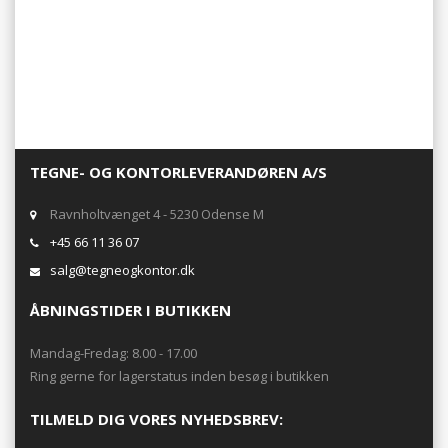
TEGNE- OG KONTORLEVERANDØREN A/S
Ravnholtvænget 4 - 5230 Odense M
+45 66 11 36 07
salg@tegneogkontor.dk
ÅBNINGSTIDER I BUTIKKEN
Mandag-Fredag: 8.00 - 17.00
Ring gerne for lagerstatus inden besøg i butikken
TILMELD DIG VORES NYHEDSBREV: