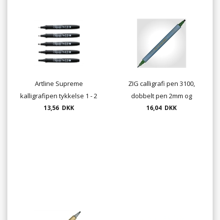
Artline Supreme
ZIG calligrafi pen 3100,
kalligrafipen tykkelse 1 - 2
dobbelt pen 2mm og
- 3 - 4 eller 5 mm farve sort
13,56 DKK
16,04 DKK
3,5mm