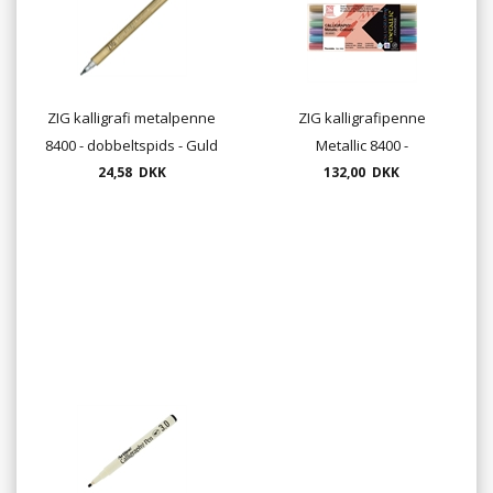
ZIG kalligrafi metalpenne
ZIG kalligrafipenne
8400 - dobbeltspids - Guld
Metallic 8400 -
24,58 DKK
eller Sølv
dobbeltspids - sæt med 6
132,00 DKK
farver