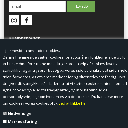
KUNDESERVICE
Hjemmesiden anvender cookies.
Forside
Denne hjemmeside sætter cookies for at opnå en funktionel side og for
at huske dine foretrukne indstillinger. Ved hjælp af cookies laver vi
Min Konto
statistikker og analyserer besøg på vores side så vi sikrer, at siden hele
tiden forbedres, og at vores markedsføring bliver relevant for dig. Hvis
Nyheder
du giver dit samtykke, så tillader du, at vi sætter cookies (enten i form af
Vilkår og betingelser
egne cookies og/eller fra tredjeparter), og at vi behandler de
personoplysninger, som indsamles via de cookies. Du kan læse mere
Profil
om cookies i vores cookiepolitik
ved at klikke her
Nødvendige
Erhverv log ind (B2B)
Markedsføring
Ansøg om log ind til Erhverv (B2B)