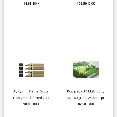
14,61 DKK
farver, med rund spids
106,50 DKK
Bly 0,5mm Pentel Super
Kopipapir A4 Multi Copy
Hi-polymer, hårhed 2B, B,
A4, 160 gram, 250 ark. pr.
10,00 DKK
HB og H
82,50 DKK
pakke