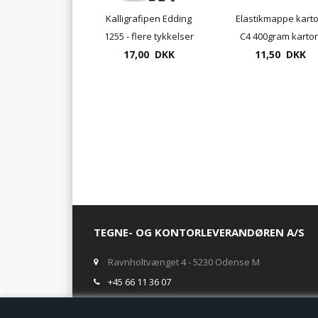
Kalligrafipen Edding
Elastikmappe kart
1255 - flere tykkelser
C4 400gram karto
17,00 DKK
med elastik og 3
11,50 DKK
klapper
TEGNE- OG KONTORLEVERANDØREN A/S
Ravnholtvænget 4 - 5230 Odense M
+45 66 11 36 07
salg@tegneogkontor.dk