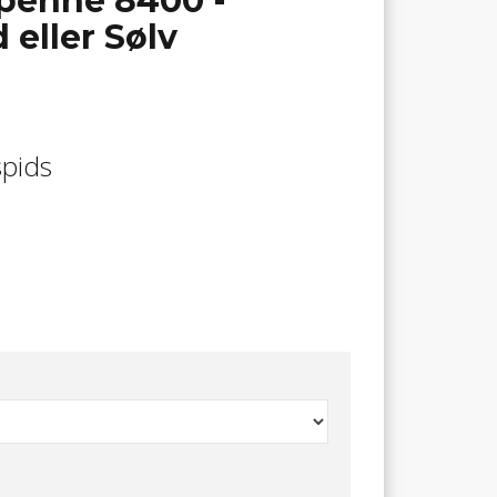
lpenne 8400 -
 eller Sølv
spids