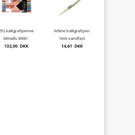
ZIG kalligrafipenne
Artline Kalligrafipen
Metallic 8400 -
1mm vandfast
dobbeltspids - sæt
132,00 DKK
pigmentblæk
14,61 DKK
med 6 farver