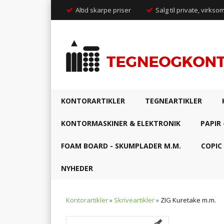
Altid skarpe priser
Salg til private, virkso
KONTORARTIKLER
TEGNEARTIKLER
KONTORMASKINER & ELEKTRONIK
PAPIR 
FOAM BOARD - SKUMPLADER M.M.
COPIC
NYHEDER
Kontorartikler
»
Skriveartikler
»
ZIG Kuretake m.m.