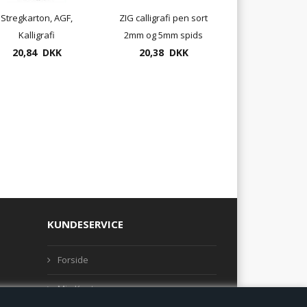
Stregkarton, AGF,
ZIG calligrafi pen sort
Kalligrafi
2mm og 5mm spids
20,84 DKK
20,38 DKK
MS-3400
KUNDESERVICE
Forside
Min Konto