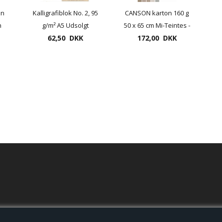
on
Kalligrafiblok No. 2, 95
CANSON karton 160 g
n
g/m² A5 Udsolgt
50 x 65 cm Mi-Teintes -
alternativ varenr.
62,50 DKK
Fransk karton (Pris pr.
172,00 DKK
26490090
pk. med 10 ark af
samme farve)