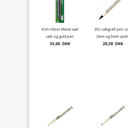
Koh-I-Noor Metal sæt
ZIG calligrafi pen so
sølv og guld pen
2mm og 5mm spid
33,00 DKK
20,38 DKK
MS-3400