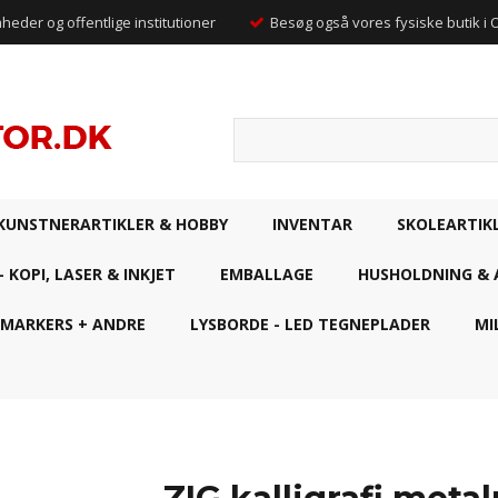
mheder og offentlige institutioner
Besøg også vores fysiske butik i
KUNSTNERARTIKLER & HOBBY
INVENTAR
SKOLEARTIK
- KOPI, LASER & INKJET
EMBALLAGE
HUSHOLDNING & 
 MARKERS + ANDRE
LYSBORDE - LED TEGNEPLADER
MI