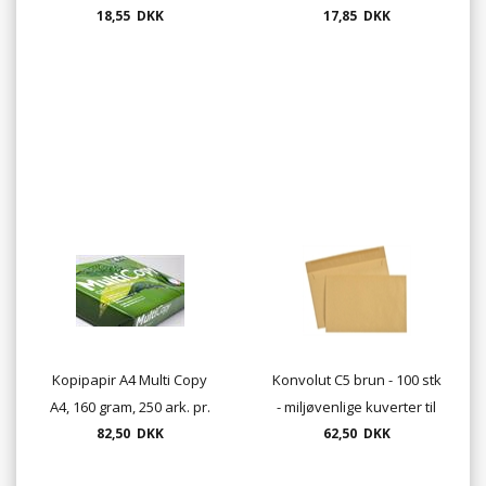
18,55 DKK
tykkelser
17,85 DKK
Kopipapir A4 Multi Copy
Konvolut C5 brun - 100 stk
A4, 160 gram, 250 ark. pr.
- miljøvenlige kuverter til
82,50 DKK
pakke
62,50 DKK
A5