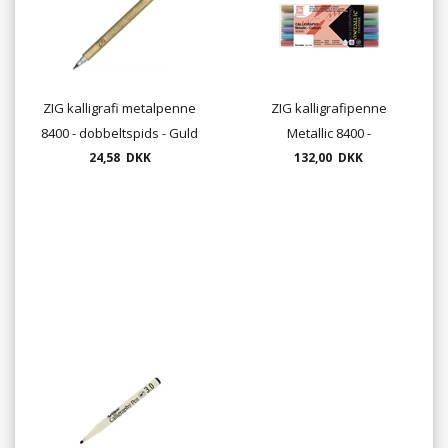
ZIG kalligrafi metalpenne
ZIG kalligrafipenne
8400 - dobbeltspids - Guld
Metallic 8400 -
24,58 DKK
eller Sølv
dobbeltspids - sæt med 6
132,00 DKK
farver