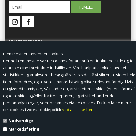
KUNDESERVICE
Hjemmesiden anvender cookies.
Forside
Denne hjemmeside sætter cookies for at opnå en funktionel side og for
at huske dine foretrukne indstillinger. Ved hjælp af cookies laver vi
Min Konto
statistikker og analyserer besøg på vores side så vi sikrer, at siden hele
tiden forbedres, og at vores markedsføring bliver relevant for dig. Hvis
Nyheder
du giver dit samtykke, så tillader du, at vi sætter cookies (enten i form af
Vilkår og betingelser
egne cookies og/eller fra tredjeparter), og at vi behandler de
personoplysninger, som indsamles via de cookies. Du kan læse mere
Profil
om cookies i vores cookiepolitik
ved at klikke her
Nødvendige
Erhverv log ind (B2B)
Markedsføring
Ansøg om log ind til Erhverv (B2B)