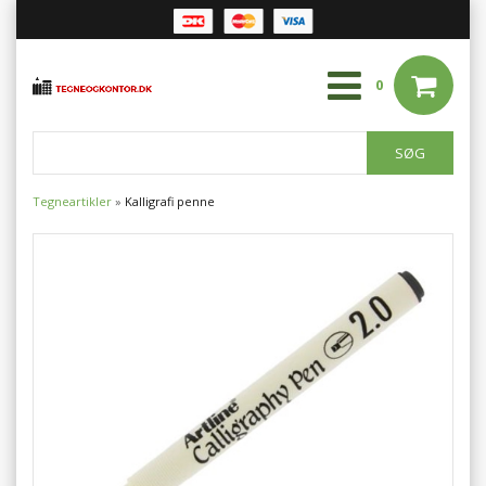
0
Tegneartikler
»
Kalligrafi penne