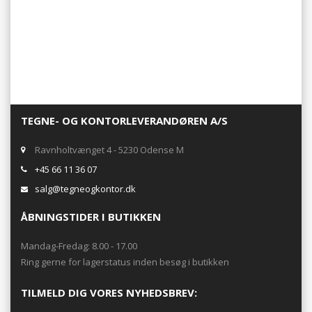
TEGNE- OG KONTORLEVERANDØREN A/S
Ravnholtvænget 4 - 5230 Odense M
+45 66 11 36 07
salg@tegneogkontor.dk
ÅBNINGSTIDER I BUTIKKEN
Mandag-Fredag: 8.00 - 17.00
Ring gerne for lagerstatus inden besøg i butikken
TILMELD DIG VORES NYHEDSBREV: