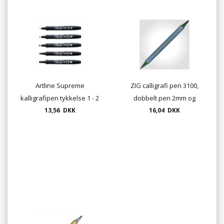
Artline Supreme
ZIG calligrafi pen 3100,
kalligrafipen tykkelse 1 - 2
dobbelt pen 2mm og
- 3 - 4 eller 5 mm farve sort
13,56 DKK
16,04 DKK
3,5mm