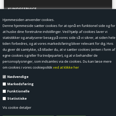
KUNDESERVICE
Hjemmesiden anvender cookies.
Forside
Denne hjemmeside sætter cookies for at opnå en funktionel side og for
at huske dine foretrukne indstillinger. Ved hjælp af cookies laver vi
Min Konto
statistikker og analyserer besøg på vores side så vi sikrer, at siden hele
tiden forbedres, og at vores markedsføring bliver relevant for dig. Hvis
Nyheder
du giver dit samtykke, så tillader du, at vi sætter cookies (enten i form af
Vilkår og betingelser
egne cookies og/eller fra tredjeparter), og at vi behandler de
personoplysninger, som indsamles via de cookies. Du kan læse mere
Profil
om cookies i vores cookiepolitik
ved at klikke her
Nødvendige
Erhverv log ind (B2B)
Markedsføring
Ansøg om log ind til Erhverv (B2B)
Funktionelle
Statistiske
Kontakt
Vis cookie detaljer
Favorit