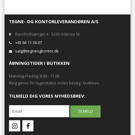
TEGNE- OG KONTORLEVERANDØREN A/S
Ravnholtvænget 4 - 5230 Odense M
+45 66 11 36 07
salg@tegneogkontor.dk
ÅBNINGSTIDER I BUTIKKEN
Mandag-Fredag: 8.00 - 17.00
Ring gerne for lagerstatus inden besøg i butikken
TILMELD DIG VORES NYHEDSBREV: