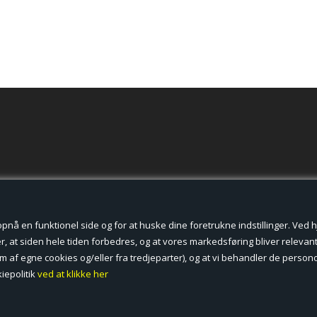
der cookies.
å en funktionel side og for at huske dine foretrukne indstillinger. Ved hjæ
, at siden hele tiden forbedres, og at vores markedsføring bliver relevant 
form af egne cookies og/eller fra tredjeparter), og at vi behandler de pers
iepolitik
ved at klikke her