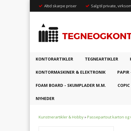
Altid skarpe priser
Salg til private, virkso
KONTORARTIKLER
TEGNEARTIKLER
KONTORMASKINER & ELEKTRONIK
PAPIR 
FOAM BOARD - SKUMPLADER M.M.
COPIC
NYHEDER
Kunstnerartikler & Hobby
»
Passepartout karton og 