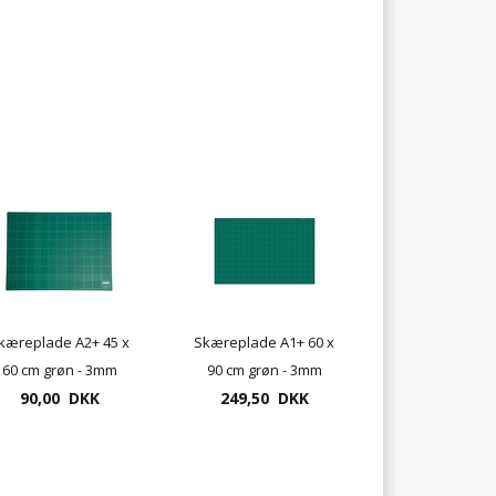
kæreplade A2+ 45 x
Skæreplade A1+ 60 x
60 cm grøn - 3mm
90 cm grøn - 3mm
90,00 DKK
tykkelse
249,50 DKK
tykkelse