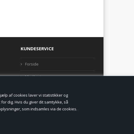
KUNDESERVICE
Forside
Min Konto
Nyheder
lp af cookies laver vi statistikker og
Vilkår og betingelser
for dig. Hvis du giver dit samtykke, så
onoplysninger, som indsamles via de cookies.
Profil
Erhverv log ind (B2B)