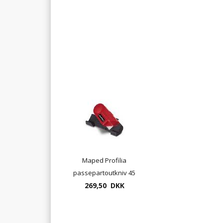
kniv og 61cm lineal.
med sikkerhedska
Maped Profilia
passepartoutkniv 45
269,50 DKK