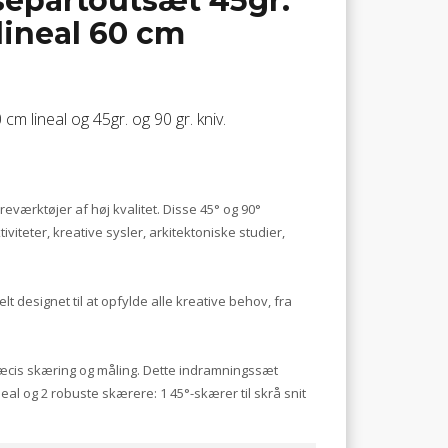
separtoutsæt 45gr.
 lineal 60 cm
lineal og 45gr. og 90 gr. kniv.
værktøjer af høj kvalitet. Disse 45° og 90°
viteter, kreative sysler, arkitektoniske studier,
t designet til at opfylde alle kreative behov, fra
 præcis skæring og måling. Dette indramningssæt
al og 2 robuste skærere: 1 45°-skærer til skrå snit