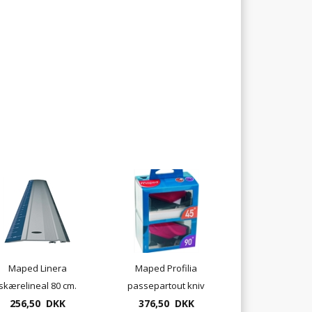
Maped Linera
Maped Profilia
skærelineal 80 cm.
passepartout kniv
256,50 DKK
sæt, 45 gr. og 90 gr..
376,50 DKK