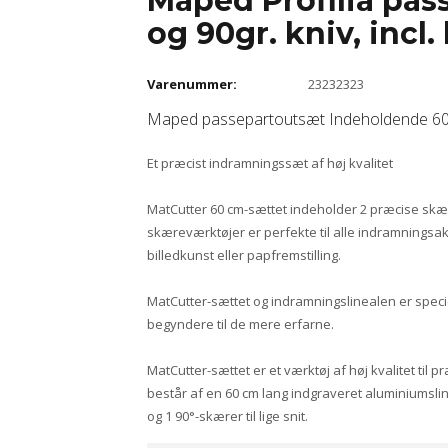
Maped Profilia pas
og 90gr. kniv, incl.
Varenummer:
23232323
Maped passepartoutsæt Indeholdende 60 cm 
Et præcist indramningssæt af høj kvalitet
MatCutter 60 cm-sættet indeholder 2 præcise skære
skæreværktøjer er perfekte til alle indramningsakti
billedkunst eller papfremstilling.
MatCutter-sættet og indramningslinealen er speciel
begyndere til de mere erfarne.
MatCutter-sættet er et værktøj af høj kvalitet til
består af en 60 cm lang indgraveret aluminiumsline
og 1 90°-skærer til lige snit.