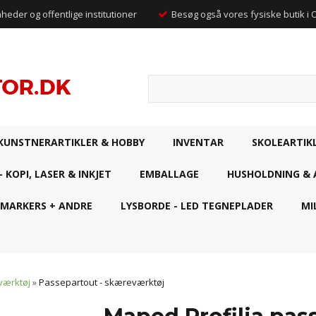
mheder og offentlige institutioner
Besøg også vores fysiske butik i
KUNSTNERARTIKLER & HOBBY
INVENTAR
SKOLEARTIK
- KOPI, LASER & INKJET
EMBALLAGE
HUSHOLDNING & 
 MARKERS + ANDRE
LYSBORDE - LED TEGNEPLADER
MI
værktøj
»
Passepartout - skæreværktøj