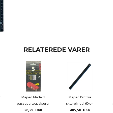
RELATEREDE VARER
0
Maped blade til
Maped Profilia
passepartout skærer
skærelineal 60 cm
l
10 blade/pk.
26,25 DKK
405,50 DKK