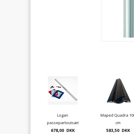
Logan
Maped Quadra 10
passepartoutsæt
cm
C424-1 med ekstra
678,00 DKK
passepartoutlinea
583,50 DKK