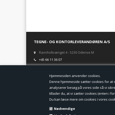
TEGNE- OG KONTORLEVERANDØREN A/S
Ravnholtvænget 4 - 5230 Odense M
+45 66 11 36 07
salg@tegneogkontor.dk
Hjemmesiden anven
ÅBNINGSTIDER I BUTIKKEN
Denne hjemmeside sætter cookies for at opn
analyserer besøg på vores side så vi sikrer
Mandag-Fredag: 8.00 - 17.00
tillader du, at vi sætter cookies (enten i 
Ring gerne for lagerstatus inden besøg i butikken
Du kan læse mere om cookies i vores cook
TILMELD DIG VORES NYHEDSBREV:
Nødvendige