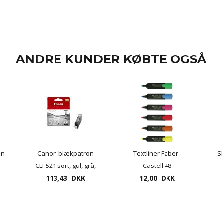
ANDRE KUNDER KØBTE OGSÅ
on
Canon blækpatron
Textliner Faber-
S
m
CLI-521 sort, gul, grå,
Castell 48
le
magenta el. cyan
113,43 DKK
overstregningspen
12,00 DKK