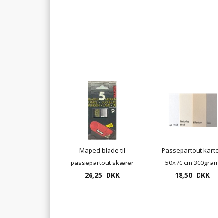
Maped blade til
Passepartout kart
passepartout skærer
50x70 cm 300gra
10 blade/pk.
26,25 DKK
syrefri Hahnemüh
18,50 DKK