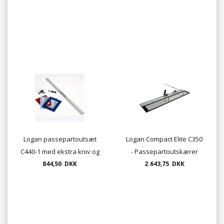
Logan passepartoutsæt
Logan Compact Elite C350
C440-1 med ekstra kniv og
- Passepartoutskærer
101cm lineal.
844,50 DKK
2.643,75 DKK