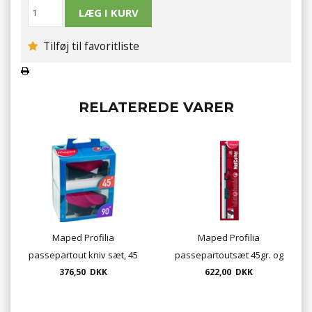
Tilføj til favoritliste
RELATEREDE VARER
Maped Profilia
Maped Profilia
passepartout kniv sæt, 45
passepartoutsæt 45gr. og
gr. og 90 gr..
376,50 DKK
90gr. kniv, incl. lineal 60 cm
622,00 DKK