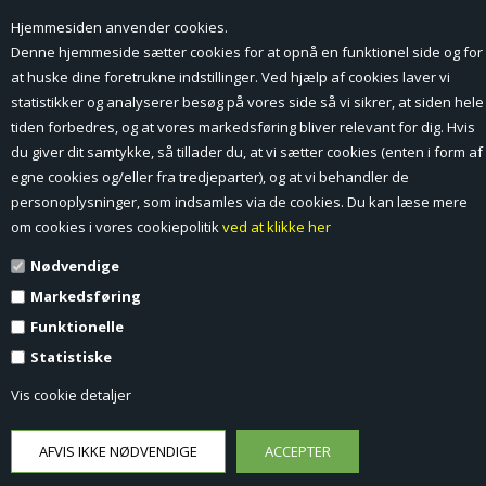
Hjemmesiden anvender cookies.
Forside
Denne hjemmeside sætter cookies for at opnå en funktionel side og for
at huske dine foretrukne indstillinger. Ved hjælp af cookies laver vi
Min Konto
statistikker og analyserer besøg på vores side så vi sikrer, at siden hele
tiden forbedres, og at vores markedsføring bliver relevant for dig. Hvis
Nyheder
du giver dit samtykke, så tillader du, at vi sætter cookies (enten i form af
Vilkår og betingelser
egne cookies og/eller fra tredjeparter), og at vi behandler de
personoplysninger, som indsamles via de cookies. Du kan læse mere
Profil
om cookies i vores cookiepolitik
ved at klikke her
Nødvendige
Erhverv log ind (B2B)
Markedsføring
Ansøg om log ind til Erhverv (B2B)
Funktionelle
Statistiske
Kontakt
Vis cookie detaljer
Favorit
Fortrydelsesformular