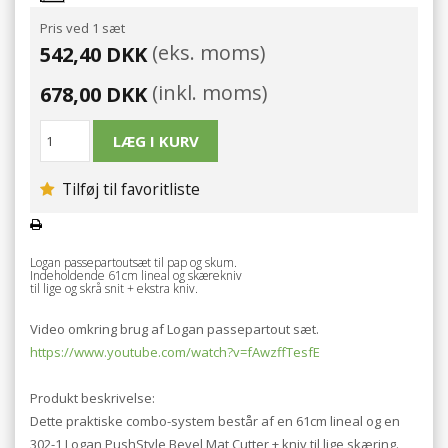
Pris ved 1 sæt
(eks. moms)
542,40 DKK
(inkl. moms)
678,00 DKK
Tilføj til favoritliste
Logan passepartoutsæt til pap og skum.
Indeholdende 61cm lineal og skærekniv
til lige og skrå snit + ekstra kniv.
Video omkring brug af Logan passepartout sæt.
https://www.youtube.com/watch?v=fAwzffTesfE
Produkt beskrivelse:
Dette praktiske combo-system består af en 61cm lineal og en
302-1 Logan PushStyle Bevel Mat Cutter + kniv til lige skæring.