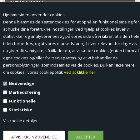
KUNDESERVICE
Hjemmesiden anvender cookies.
Forside
Denne hjemmeside sætter cookies for at opnå en funktionel side og for
at huske dine foretrukne indstillinger. Ved hjælp af cookies laver vi
Min Konto
statistikker og analyserer besøg på vores side så vi sikrer, at siden hele
tiden forbedres, og at vores markedsføring bliver relevant for dig. Hvis
Nyheder
du giver dit samtykke, så tillader du, at vi sætter cookies (enten i form af
Vilkår og betingelser
egne cookies og/eller fra tredjeparter), og at vi behandler de
personoplysninger, som indsamles via de cookies. Du kan læse mere
Profil
om cookies i vores cookiepolitik
ved at klikke her
Nødvendige
Erhverv log ind (B2B)
Markedsføring
Ansøg om log ind til Erhverv (B2B)
Funktionelle
Statistiske
Kontakt
Vis cookie detaljer
Favorit
Fortrydelsesformular