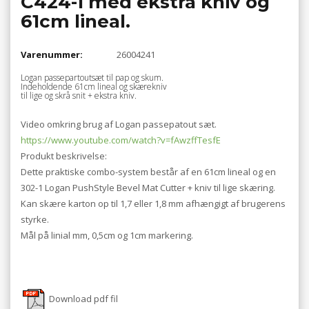
C424-1 med ekstra kniv og
61cm lineal.
Varenummer:
26004241
Logan passepartoutsæt til pap og skum.
Indeholdende 61cm lineal og skærekniv
til lige og skrå snit + ekstra kniv.
Video omkring brug af Logan passepatout sæt.
https://www.youtube.com/watch?v=fAwzffTesfE
Produkt beskrivelse:
Dette praktiske combo-system består af en 61cm lineal og en
302-1 Logan PushStyle Bevel Mat Cutter + kniv til lige skæring.
Kan skære karton op til 1,7 eller 1,8 mm afhængigt af brugerens
styrke.
Mål på linial mm, 0,5cm og 1cm markering.
Download pdf fil