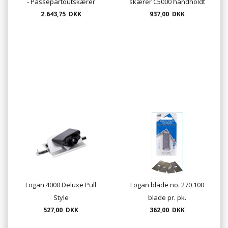
- Passepartoutskærer
skærer C5000 håndholdt
2.643,75 DKK
kan skære op til 3mm
937,00 DKK
Logan 4000 Deluxe Pull
Logan blade no. 270 100
Style
blade pr. pk.
passepartoutskærer
527,00 DKK
362,00 DKK
håndholdt