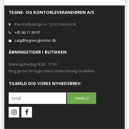
TEGNE- OG KONTORLEVERANDØREN A/S
Ravnholtvænget 4 - 5230 Odense M
+45 66 11 36 07
salg@tegneogkontor.dk
ÅBNINGSTIDER I BUTIKKEN
Mandag-Fredag: 8.00 - 17.00
Ring gerne for lagerstatus inden besøg i butikken
TILMELD DIG VORES NYHEDSBREV: