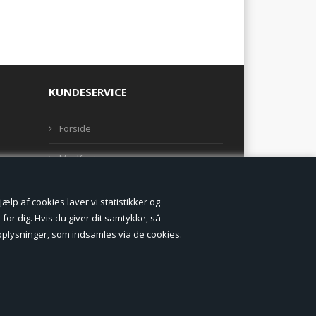
KUNDESERVICE
Forside
Min Konto
Nyheder
lp af cookies laver vi statistikker og
Vilkår og betingelser
for dig. Hvis du giver dit samtykke, så
onoplysninger, som indsamles via de cookies.
Profil
Erhverv log ind (B2B)
Ansøg om log ind til Erhverv (B2B)