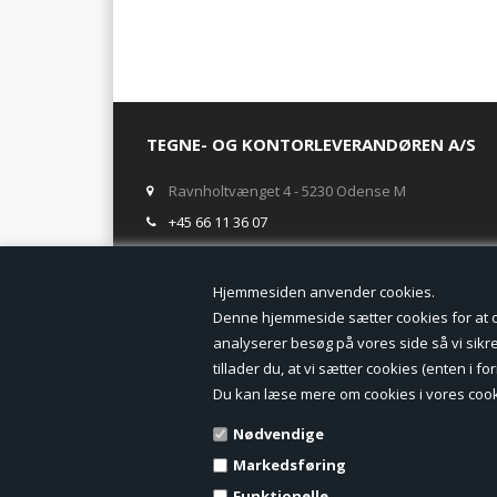
TEGNE- OG KONTORLEVERANDØREN A/S
Ravnholtvænget 4 - 5230 Odense M
+45 66 11 36 07
salg@tegneogkontor.dk
Hjemmesiden anven
ÅBNINGSTIDER I BUTIKKEN
Denne hjemmeside sætter cookies for at opn
analyserer besøg på vores side så vi sikrer
Mandag-Fredag: 8.00 - 17.00
tillader du, at vi sætter cookies (enten i 
Ring gerne for lagerstatus inden besøg i butikken
Du kan læse mere om cookies i vores cook
TILMELD DIG VORES NYHEDSBREV:
Nødvendige
Markedsføring
Funktionelle