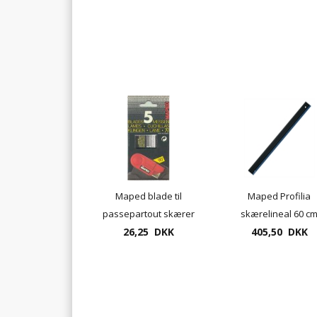
Maped blade til
Maped Profilia
passepartout skærer
skærelineal 60 c
10 blade/pk.
26,25 DKK
405,50 DKK