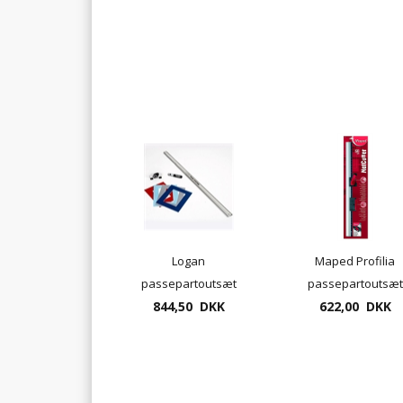
Logan
Maped Profilia
passepartoutsæt
passepartoutsæt
C440-1 med ekstra
844,50 DKK
45gr. og 90gr. kniv
622,00 DKK
kniv og 101cm lineal.
incl. lineal 60 cm