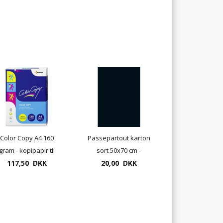
Color Copy A4 160
Passepartout karton
gram - kopipapir til
sort 50x70 cm -
laser og inkjet
117,50 DKK
300gram, syrefri
20,00 DKK