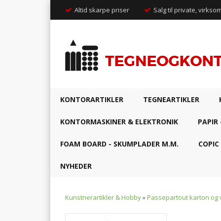
Altid skarpe priser
Salg til private, virkso
KONTORARTIKLER
TEGNEARTIKLER
KONTORMASKINER & ELEKTRONIK
PAPIR 
FOAM BOARD - SKUMPLADER M.M.
COPIC
NYHEDER
Kunstnerartikler & Hobby
»
Passepartout karton og 