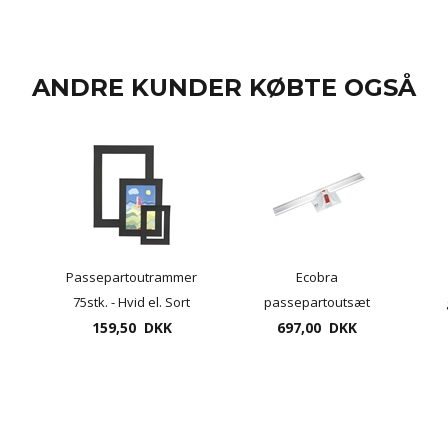
ANDRE KUNDER KØBTE OGSÅ
Passepartoutrammer
Ecobra
m
75stk. - Hvid el. Sort
passepartoutsæt
(25 stk. A5, A4 og A3)
159,50 DKK
med 100cm lineal og
697,00 DKK
45 og 90 graders kniv.