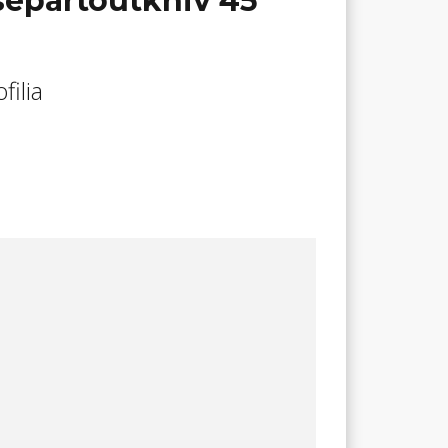
separtoutkniv 45
ilia