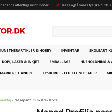
mheder og offentlige institutioner
Besøg også vores fysiske butik i
KUNSTNERARTIKLER & HOBBY
INVENTAR
SKOLEARTIK
- KOPI, LASER & INKJET
EMBALLAGE
HUSHOLDNING & 
 MARKERS + ANDRE
LYSBORDE - LED TEGNEPLADER
MI
værktøj
»
Passepartout - skæreværktøj