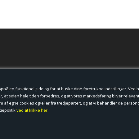
der cookies.
å en funktionel side og for at huske dine foretrukne indstillinger. Ved hjæ
, at siden hele tiden forbedres, og at vores markedsføring bliver relevant 
form af egne cookies og/eller fra tredjeparter), og at vi behandler de pers
iepolitik
ved at klikke her