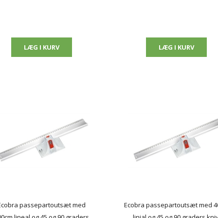
Ecobra passepartoutsæt med
Ecobra passepartoutsæt med 
0cm lineal og 45 og 90 graders
linial og 45 og 90 graders kniv