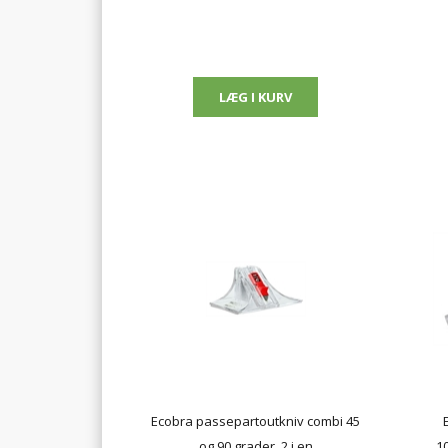
Ecobra passepartoutkniv combi 45
og 90 grader, 2 i en
10