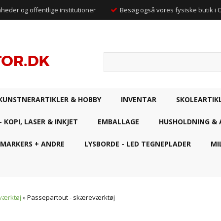
mheder og offentlige institutioner
Besøg også vores fysiske butik i
KUNSTNERARTIKLER & HOBBY
INVENTAR
SKOLEARTIK
- KOPI, LASER & INKJET
EMBALLAGE
HUSHOLDNING & 
 MARKERS + ANDRE
LYSBORDE - LED TEGNEPLADER
MI
værktøj
»
Passepartout - skæreværktøj