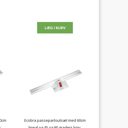
40cm
Ecobra passepartoutsæt med 60cm
.
lineal og 45 og 90 graders kniv.