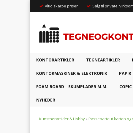
Altid skarpe priser
Salg til private, virkso
KONTORARTIKLER
TEGNEARTIKLER
KONTORMASKINER & ELEKTRONIK
PAPIR 
FOAM BOARD - SKUMPLADER M.M.
COPIC
NYHEDER
Kunstnerartikler & Hobby
»
Passepartout karton og 