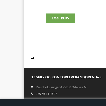
TEGNE- OG KONTORLEVERANDØREN A/S
Ravnholtvænget 4 - 5230 Odense M
+45 66 11 36 07
salg@tegneogkontor.dk