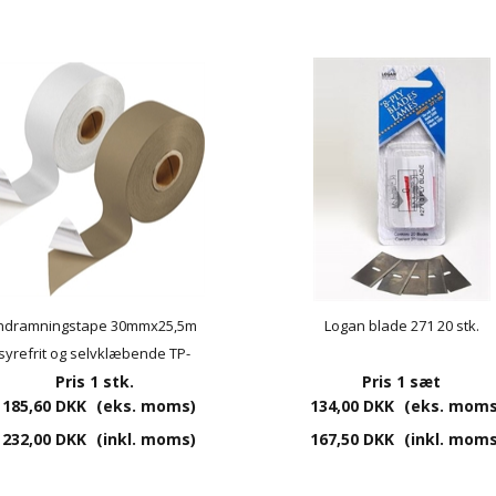
ndramningstape 30mmx25,5m
Logan blade 271 20 stk.
syrefrit og selvklæbende TP-
Pris 1 stk.
GD1510W
Pris 1 sæt
185,60 DKK
(eks. moms)
134,00 DKK
(eks. moms
232,00 DKK
(inkl. moms)
167,50 DKK
(inkl. moms