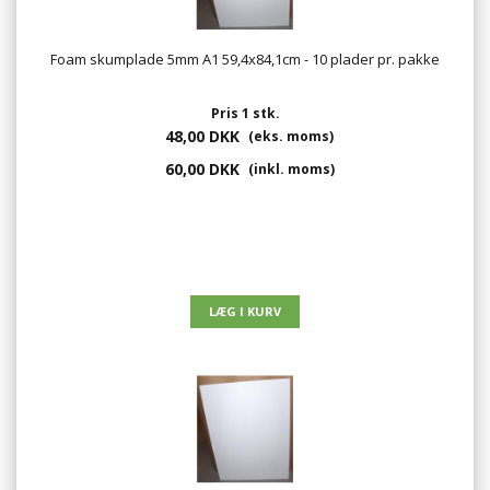
Foam skumplade 5mm A1 59,4x84,1cm - 10 plader pr. pakke
Pris 1 stk.
48,00 DKK
(eks. moms)
60,00 DKK
(inkl. moms)