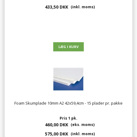
433,50 DKK
(inkl. moms)
Foam Skumplade 10mm A2 42x59,4cm - 15 plader pr. pakke
Pris 1 pk.
460,00 DKK
(eks. moms)
575,00 DKK
(inkl. moms)