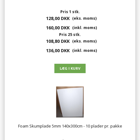
Pris 1 stk.
128,00 DKK
(eks. moms)
160,00 DKK
(inkl. moms)
Pris 25 stk.
108,80 DKK
(eks. moms)
136,00 DKK
(inkl. moms)
Foam Skumplade 5mm 140x300cm - 10 plader pr. pakke