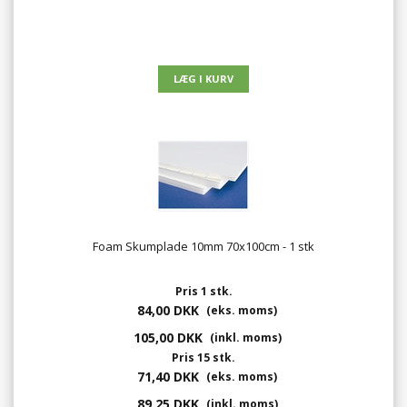
Foam Skumplade 10mm 70x100cm - 1 stk
Pris 1 stk.
84,00 DKK
(eks. moms)
105,00 DKK
(inkl. moms)
Pris 15 stk.
71,40 DKK
(eks. moms)
89,25 DKK
(inkl. moms)