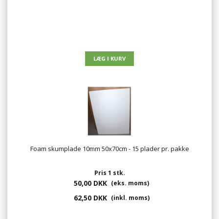
Foam skumplade 10mm 50x70cm - 15 plader pr. pakke
Pris 1 stk.
50,00 DKK
(eks. moms)
62,50 DKK
(inkl. moms)