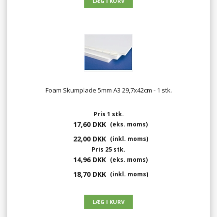
Foam Skumplade 5mm A3 29,7x42cm - 1 stk.
Pris 1 stk.
17,60 DKK
(eks. moms)
22,00 DKK
(inkl. moms)
Pris 25 stk.
14,96 DKK
(eks. moms)
18,70 DKK
(inkl. moms)