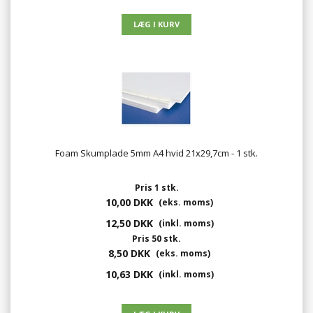
Foam Skumplade 5mm A4 hvid 21x29,7cm - 1 stk.
Pris 1 stk.
10,00 DKK
(eks. moms)
12,50 DKK
(inkl. moms)
Pris 50 stk.
8,50 DKK
(eks. moms)
10,63 DKK
(inkl. moms)