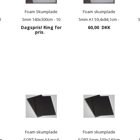
Foam Skumplade
Foam skumplade
1
5mm 140x300cm - 10
5mm A1 59,4x84,1cm -
Dagspris! Ring for
plader pr. pakke
10 plader pr. pakke
60,00 DKK
pris.
Foam skumplade
Foam skumplade
m
SORT 5mm A4 med
SORT 5mm 100x140cm