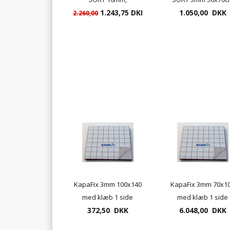
70x100cm, med sort
1.243,75 DKK
med sort kærne 25 
1.050,00 DKK
2.260,00
kærne
KapaFix 3mm 100x140
KapaFix 3mm 70x1
med klæb 1 side
med klæb 1 side
372,50 DKK
6.048,00 DKK