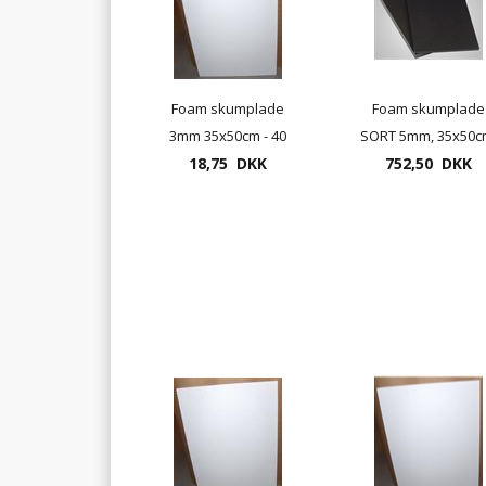
Foam skumplade
Foam skumplade
3mm 35x50cm - 40
SORT 5mm, 35x50c
plader pr. pakke
18,75 DKK
med sort kærne
752,50 DKK