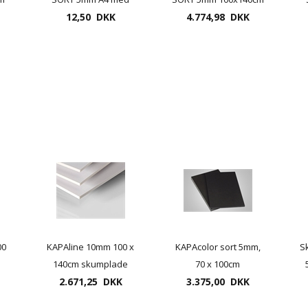
stk
12,50 DKK
sort kærne
med sort kerne - 25
4.774,98 DKK
stk pr. pakke
00
KAPAline 10mm 100 x
KAPAcolor sort 5mm,
S
140cm skumplade
70 x 100cm
uden klæb " frit
2.671,25 DKK
opklæbningsplade
3.375,00 DKK
leveret"
"frit leveret"