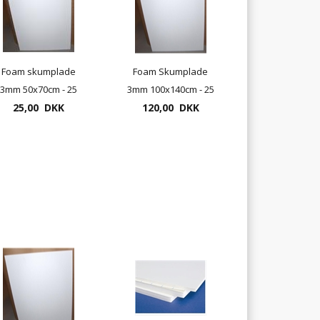
Foam skumplade
Foam Skumplade
3mm 50x70cm - 25
3mm 100x140cm - 25
plader pr. pakke
25,00 DKK
plader pr. pakke
120,00 DKK