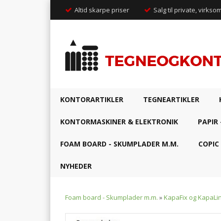
Altid skarpe priser
Salg til private, virkso
KONTORARTIKLER
TEGNEARTIKLER
KONTORMASKINER & ELEKTRONIK
PAPIR 
FOAM BOARD - SKUMPLADER M.M.
COPIC
NYHEDER
Foam board - Skumplader m.m.
»
KapaFix og KapaLi