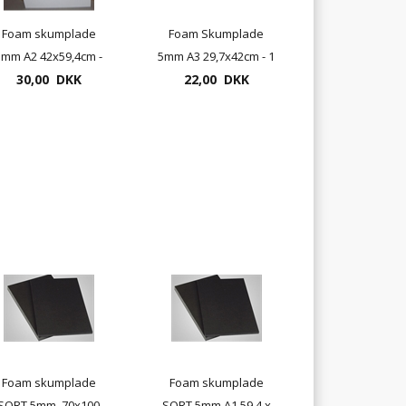
Foam skumplade
Foam Skumplade
5mm A2 42x59,4cm -
5mm A3 29,7x42cm - 1
20 plader pr. pakke
30,00 DKK
22,00 DKK
stk.
Foam skumplade
Foam skumplade
SORT 5mm, 70x100
SORT 5mm A1 59,4 x