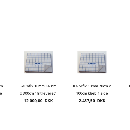
cm
KAPAfix 10mm 140cm
KAPAfix 10mm 70cm x
de
x 300cm "frit leveret"
100cm klæb 1 side
12.000,00 DKK
2.437,50 DKK
skumplader