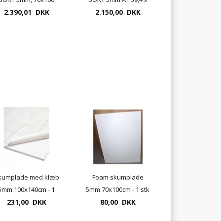
uden KLÆB - 25 stk
2.390,01 DKK
84,1cm med sort
2.150,00 DKK
kærne
kumplade med klæb
Foam skumplade
5mm 100x140cm - 1
5mm 70x100cm - 1 stk
231,00 DKK
stk
80,00 DKK