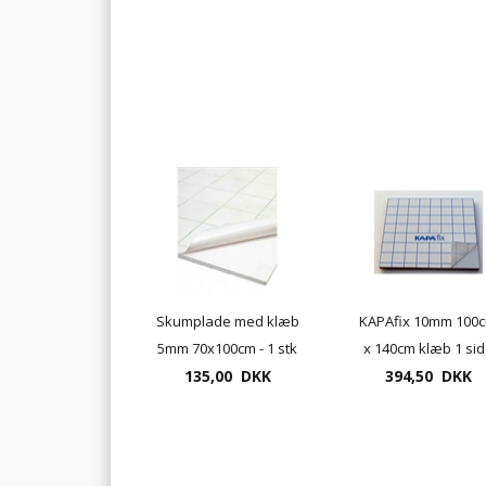
Skumplade med klæb
KAPAfix 10mm 100
5mm 70x100cm - 1 stk
x 140cm klæb 1 si
135,00 DKK
skumplader "frit
394,50 DKK
leveret"