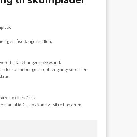
g til skumplader
mplade.
e og en låseflange i midten.
refter låseflangen trykkes ind.
 man let kan anbringe en ophængningssnor eller
skrue.
ørrelse ellers 2 stk.
er man altid 2 stk og kan evt. sikre hangeren