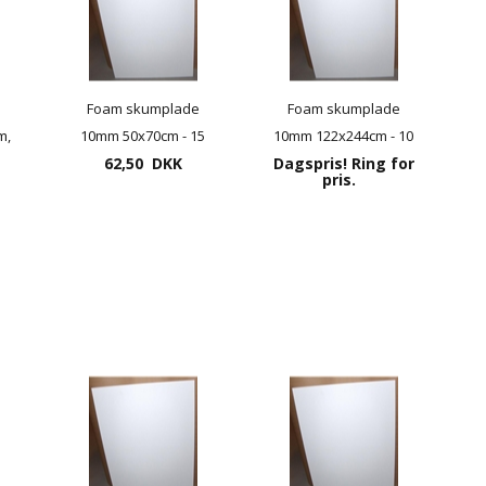
Foam skumplade
Foam skumplade
m,
10mm 50x70cm - 15
10mm 122x244cm - 10
plader pr. pakke
62,50 DKK
Dagspris! Ring for
plader pr. pakke
pris.