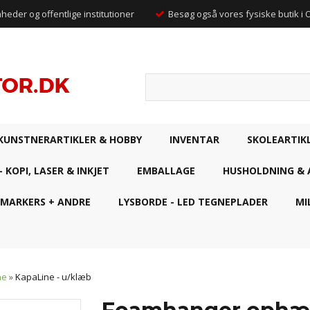
mheder og offentlige institutioner
Besøg også vores fysiske butik i
KUNSTNERARTIKLER & HOBBY
INVENTAR
SKOLEARTIK
- KOPI, LASER & INKJET
EMBALLAGE
HUSHOLDNING & 
 MARKERS + ANDRE
LYSBORDE - LED TEGNEPLADER
MI
ne
»
KapaLine - u/klæb