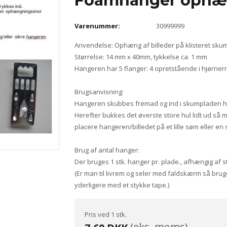
Foamhanger ophæn
Varenummer:
30999999
Anvendelse: Ophæng af billeder på klisteret sku
Størrelse: 14 mm x 40mm, tykkelse ca. 1 mm
Hangeren har 5 flanger: 4 opretstående i hjørnern
Brugsanvisning:
Hangeren skubbes fremad og ind i skumpladen hvo
Herefter bukkes det øverste store hul lidt ud så
placere hangeren/billedet på et lille søm eller en 
Brug af antal hanger:
Der bruges 1 stk. hanger pr. plade., afhængig af st
(Er man til livrem og seler med faldskærm så brug
yderligere med et stykke tape.)
Pris ved 1 stk.
(eks. moms)