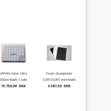
KAPAfix 5mm 140 x
Foam skumplade
300cm klæb 1 side
SORT/SORT med klæb
18stk. pr. æske "frit
15.750,00 DKK
5mm 70x100cm med
3.587,50 DKK
leveret"
sort kærne