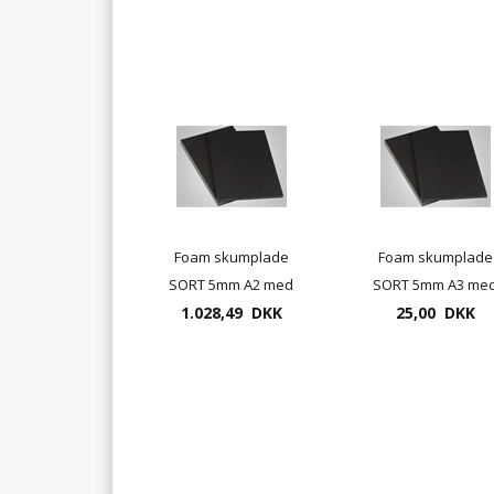
Foam skumplade
Foam skumplade
SORT 5mm A2 med
SORT 5mm A3 me
sort kærne 25 stk. pr.
1.028,49 DKK
25,00 DKK
sort kærne
pakke