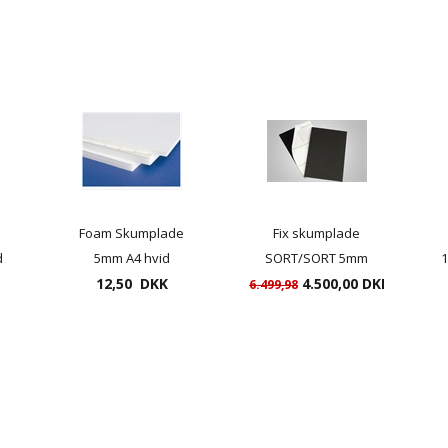
Foam Skumplade
Fix skumplade
d
5mm A4 hvid
SORT/SORT 5mm
1
21x29,7cm - 1 stk.
12,50 DKK
100x140 med klæb 1
4.500,00 DKK
6.499,98
side - 25 pr. pakke