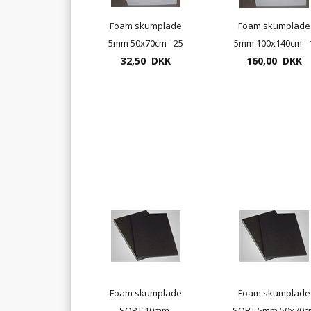
Foam skumplade
Foam skumplade
5mm 50x70cm - 25
5mm 100x140cm - 
plader pr. pakke
32,50 DKK
160,00 DKK
stk
Foam skumplade
Foam skumplade
SORT 10mm,
SORT 5mm 50x70c