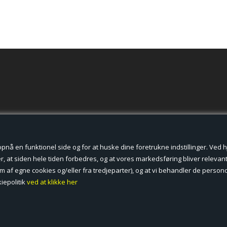
der cookies.
å en funktionel side og for at huske dine foretrukne indstillinger. Ved hjæ
, at siden hele tiden forbedres, og at vores markedsføring bliver relevant 
form af egne cookies og/eller fra tredjeparter), og at vi behandler de pers
iepolitik
ved at klikke her