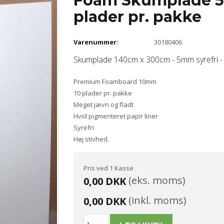
Foam Skumplade 5
plader pr. pakke
Varenummer:
30180406
Skumplade 140cm x 300cm - 5mm syrefri -
Premium Foamboard 10mm
10 plader pr. pakke
Meget jævn og fladt
Hvid pigmenteret papir liner
Syrefri
Høj stivhed.
Pris ved 1 Kasse
(eks. moms)
0,00 DKK
(inkl. moms)
0,00 DKK