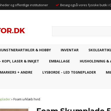
mheder og offentlige institutioner
Besøg også vores fysiske butik i
KUNSTNERARTIKLER & HOBBY
INVENTAR
SKOLEARTIK
- KOPI, LASER & INKJET
EMBALLAGE
HUSHOLDNING & 
 MARKERS + ANDRE
LYSBORDE - LED TEGNEPLADER
MI
mplader
»
Foam u/klæb hvid