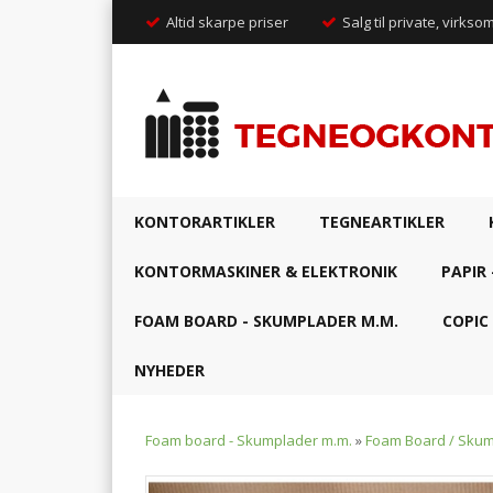
Altid skarpe priser
Salg til private, virkso
KONTORARTIKLER
TEGNEARTIKLER
KONTORMASKINER & ELEKTRONIK
PAPIR 
FOAM BOARD - SKUMPLADER M.M.
COPIC
NYHEDER
Foam board - Skumplader m.m.
»
Foam Board / Sku