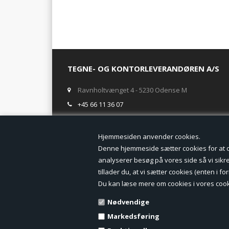
TEGNE- OG KONTORLEVERANDØREN A/S
Ravnholtvænget 4 - 5230 Odense M
+45 66 11 36 07
salg@tegneogkontor.dk
Hjemmesiden anven
ÅBNINGSTIDER I BUTIKKEN
Denne hjemmeside sætter cookies for at opn
analyserer besøg på vores side så vi sikrer
Mandag-Fredag: 8.00 - 17.00
tillader du, at vi sætter cookies (enten i 
Ring gerne for lagerstatus inden besøg i butikken
Du kan læse mere om cookies i vores cook
TILMELD DIG VORES NYHEDSBREV:
Nødvendige
Markedsføring