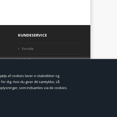
KUNDESERVICE
Forside
Min Konto
Nyheder
lp af cookies laver vi statistikker og
Vilkår og betingelser
for dig. Hvis du giver dit samtykke, så
onoplysninger, som indsamles via de cookies.
Profil
Erhverv log ind (B2B)
Ansøg om log ind til Erhverv (B2B)