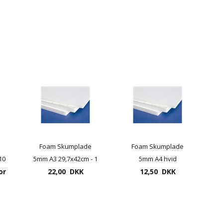
Foam Skumplade
Foam Skumplade
10
5mm A3 29,7x42cm - 1
5mm A4 hvid
or
22,00 DKK
stk.
21x29,7cm - 1 stk.
12,50 DKK