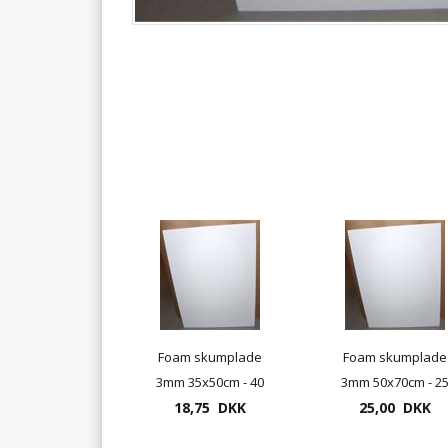
Foam skumplade
Foam skumplade
3mm 35x50cm - 40
3mm 50x70cm - 2
plader pr. pakke
18,75 DKK
plader pr. pakke
25,00 DKK