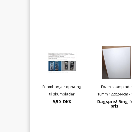
Foamhanger ophæng
Foam skumplade
til skumplader
10mm 122x244cm - 
9,50 DKK
Dagspris! Ring f
plader pr. pakke
pris.