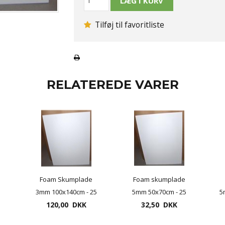
Tilføj til favoritliste
RELATEREDE VARER
Foam Skumplade
Foam skumplade
5
3mm 100x140cm - 25
5mm 50x70cm - 25
5
plader pr. pakke
120,00 DKK
plader pr. pakke
32,50 DKK