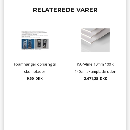
RELATEREDE VARER
Foamhanger ophæng til
KAPAline 10mm 100 x
skumplader
140cm skumplade uden
9,50 DKK
klæb " frit leveret"
2.671,25 DKK