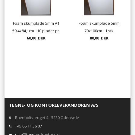
Foam skumplade 5mm A1
Foam skumplade 5mm
59,4x84,1cm - 10 plader pr.
70x100cm - 1 stk
60,00 DKK
pakke
80,00 DKK
TEGNE- OG KONTORLEVERANDØREN A/S
Ravnholtvænget 4 - 5230 Odense M
+45 66 11 36 07
salg@tegneogkontor.dk