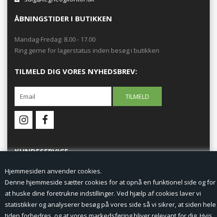
ÅBNINGSTIDER I BUTIKKEN
Mandag-Fredag: 8.00 - 17.00
Ring gerne for lagerstatus inden besøg i butikken
TILMELD DIG VORES NYHEDSBREV:
KUNDESERVICE
Hjemmesiden anvender cookies.
Forside
Denne hjemmeside sætter cookies for at opnå en funktionel side og for
at huske dine foretrukne indstillinger. Ved hjælp af cookies laver vi
Min Konto
statistikker og analyserer besøg på vores side så vi sikrer, at siden hele
tiden forbedres, og at vores markedsføring bliver relevant for dig. Hvis
Nyheder