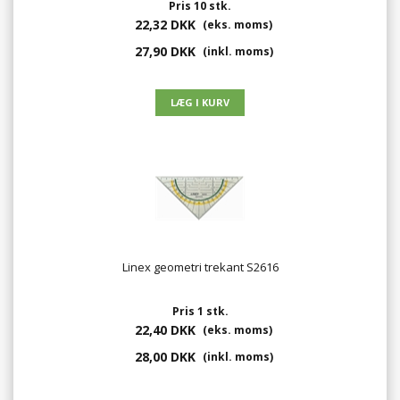
Pris 10 stk.
22,32 DKK
(eks. moms)
27,90 DKK
(inkl. moms)
Linex geometri trekant S2616
Pris 1 stk.
22,40 DKK
(eks. moms)
28,00 DKK
(inkl. moms)