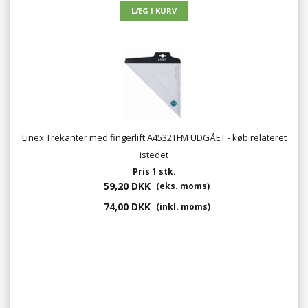
Linex Trekanter med fingerlift A4532TFM UDGÅET - køb relateret
istedet
Pris 1 stk.
59,20 DKK
(eks. moms)
74,00 DKK
(inkl. moms)