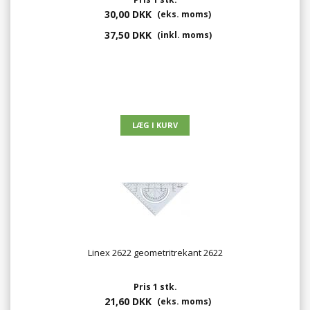
30,00 DKK
(eks. moms)
37,50 DKK
(inkl. moms)
Linex 2622 geometritrekant 2622
Pris 1 stk.
21,60 DKK
(eks. moms)