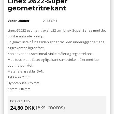
Linex 2622-Super
geometritrekant
Varenummer:
21133741
Linex-S2622 geometritrekant 22 cm i Linex Super Series med det
unikke antislide princip.
En gummiliste på bagsiden griber fat i den underliggende flade,
og trekanten ligger fast.
Kan anvendes som lineal, vinkelmåler og tegnetrekant.
Med tuschkant, facet og lige kant samt vinkelmåler med lup
over nulpunktet.
Materiale: glasklar SAN.
Tykkelse 2 mm
Hypotenuse 225 mm
Katete 110 mm
Pris ved 1 stk.
(eks. moms)
24,80 DKK