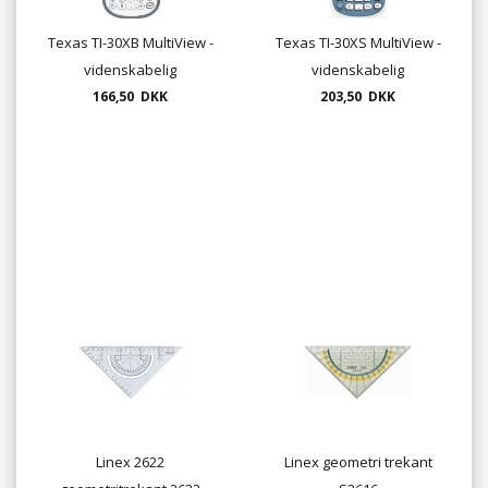
Texas TI-30XB MultiView -
Texas TI-30XS MultiView -
videnskabelig
videnskabelig
regnemaskine
166,50 DKK
regnemaskine
203,50 DKK
Linex 2622
Linex geometri trekant