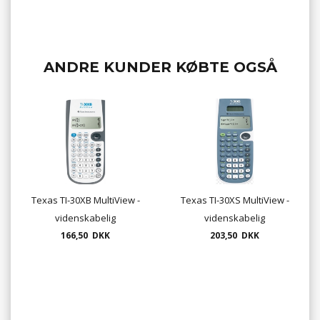
ANDRE KUNDER KØBTE OGSÅ
Texas TI-30XB MultiView -
Texas TI-30XS MultiView -
videnskabelig
videnskabelig
regnemaskine
166,50 DKK
regnemaskine
203,50 DKK