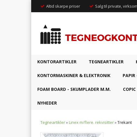
Altid skarpe priser
Salg til private, virkso
KONTORARTIKLER
TEGNEARTIKLER
KONTORMASKINER & ELEKTRONIK
PAPIR 
FOAM BOARD - SKUMPLADER M.M.
COPIC
NYHEDER
Tegneartikler
»
Linex m/flere. rekvisitter
»
Trekant