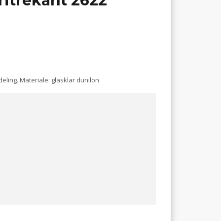
itrekant 2622
ling. Materiale: glasklar dunilon