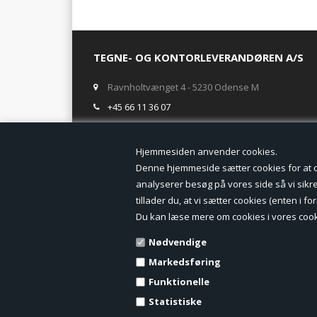
TEGNE- OG KONTORLEVERANDØREN A/S
Ravnholtvænget 4 - 5230 Odense M
+45 66 11 36 07
salg@tegneogkontor.dk
Hjemmesiden anven
ÅBNINGSTIDER I BUTIKKEN
Denne hjemmeside sætter cookies for at opn
analyserer besøg på vores side så vi sikrer
Mandag-Fredag: 8.00 - 17.00
tillader du, at vi sætter cookies (enten i 
Ring gerne for lagerstatus inden besøg i butikken
Du kan læse mere om cookies i vores cook
TILMELD DIG VORES NYHEDSBREV:
Nødvendige
Markedsføring
Funktionelle
Statistiske