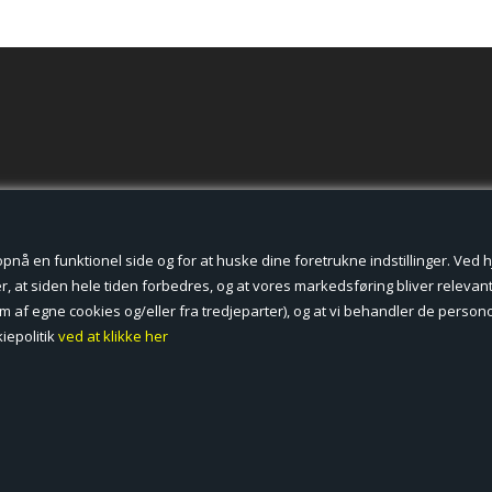
der cookies.
å en funktionel side og for at huske dine foretrukne indstillinger. Ved hjæ
, at siden hele tiden forbedres, og at vores markedsføring bliver relevant 
form af egne cookies og/eller fra tredjeparter), og at vi behandler de pers
iepolitik
ved at klikke her