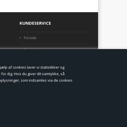
KUNDESERVICE
Forside
Min Konto
Nyheder
lp af cookies laver vi statistikker og
Vilkår og betingelser
for dig. Hvis du giver dit samtykke, så
onoplysninger, som indsamles via de cookies.
Profil
Erhverv log ind (B2B)
Ansøg om log ind til Erhverv (B2B)
Kontakt