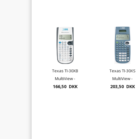
Texas TI-30XB
Texas TI-30XS
MultiView -
MultiView -
videnskabelig
166,50 DKK
videnskabelig
203,50 DKK
regnemaskine
regnemaskine