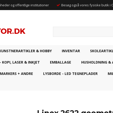
mheder og offentlige institutioner
Besøg også vores fysiske butik i
KUNSTNERARTIKLER & HOBBY
INVENTAR
SKOLEARTIK
- KOPI, LASER & INKJET
EMBALLAGE
HUSHOLDNING & 
 MARKERS + ANDRE
LYSBORDE - LED TEGNEPLADER
MI