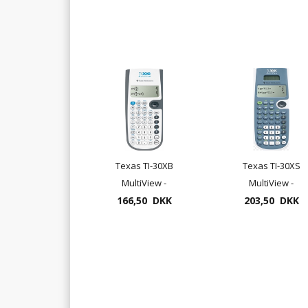
Texas TI-30XB
Texas TI-30XS
MultiView -
MultiView -
videnskabelig
166,50 DKK
videnskabelig
203,50 DKK
regnemaskine
regnemaskine