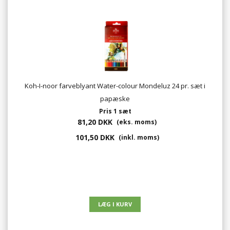
Koh-I-noor farveblyant Water-colour Mondeluz 24 pr. sæt i
papæske
Pris 1 sæt
81,20 DKK
(eks. moms)
101,50 DKK
(inkl. moms)