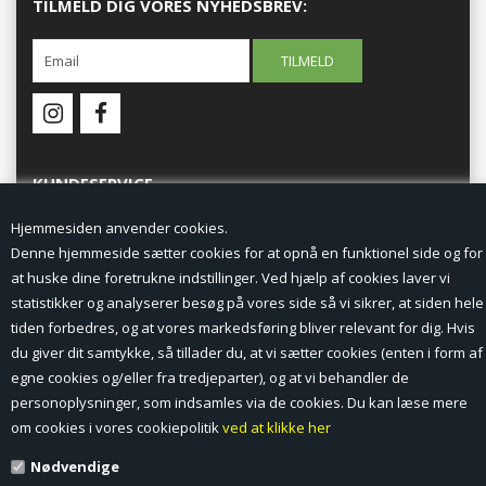
TILMELD DIG VORES NYHEDSBREV:
KUNDESERVICE
Hjemmesiden anvender cookies.
Forside
Denne hjemmeside sætter cookies for at opnå en funktionel side og for
at huske dine foretrukne indstillinger. Ved hjælp af cookies laver vi
Min Konto
statistikker og analyserer besøg på vores side så vi sikrer, at siden hele
tiden forbedres, og at vores markedsføring bliver relevant for dig. Hvis
Nyheder
du giver dit samtykke, så tillader du, at vi sætter cookies (enten i form af
Vilkår og betingelser
egne cookies og/eller fra tredjeparter), og at vi behandler de
personoplysninger, som indsamles via de cookies. Du kan læse mere
Profil
om cookies i vores cookiepolitik
ved at klikke her
Nødvendige
Erhverv log ind (B2B)