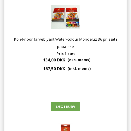
Koh-I-noor farveblyant Water-colour Mondeluz 36 pr. sæt i
papæske
Pris 1 sæt
134,00 DKK
(eks. moms)
167,50 DKK
(inkl. moms)