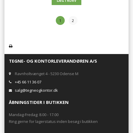
1
2
TEGNE- OG KONTORLEVERANDØREN A/S
Ravnholtvænget 4 - 5230 Odense M
+45 66 11 36 07
salg@tegneogkontor.dk
ÅBNINGSTIDER I BUTIKKEN
Mandag-Fredag: 8.00 - 17.00
Ring gerne for lagerstatus inden besøg i butikken