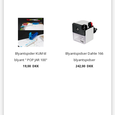
Blyantspider KUM til
Blyantspidser Dahle 166
blyant " POP JAR 100"
blyantspidser
19,00 DKK
bordblyantspidser, op til
242,00 DKK
12mm blyanter