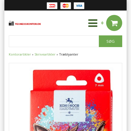
0
Kontorartikler
»
Skriveartikler
»
Træblyanter