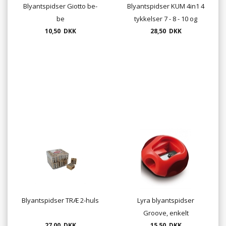
Blyantspidser Giotto be-
Blyantspidser KUM 4in1 4
be
tykkelser 7 - 8 - 10 og
10,50 DKK
28,50 DKK
11mm
Blyantspidser TRÆ 2-huls
Lyra blyantspidser
Groove, enkelt
27,00 DKK
15,50 DKK