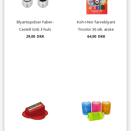
Blyantspidser Faber-
Koh-I-Nor farveblyant
Castell Grib 3-huls
Tricolor 36 stk. æske
29,00 DKK
64,00 DKK
UDSOLGT