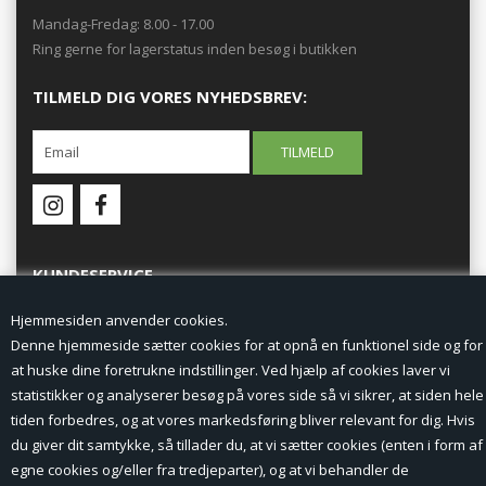
Mandag-Fredag: 8.00 - 17.00
Ring gerne for lagerstatus inden besøg i butikken
TILMELD DIG VORES NYHEDSBREV:
KUNDESERVICE
Hjemmesiden anvender cookies.
Forside
Denne hjemmeside sætter cookies for at opnå en funktionel side og for
at huske dine foretrukne indstillinger. Ved hjælp af cookies laver vi
Min Konto
statistikker og analyserer besøg på vores side så vi sikrer, at siden hele
tiden forbedres, og at vores markedsføring bliver relevant for dig. Hvis
Nyheder
du giver dit samtykke, så tillader du, at vi sætter cookies (enten i form af
Vilkår og betingelser
egne cookies og/eller fra tredjeparter), og at vi behandler de