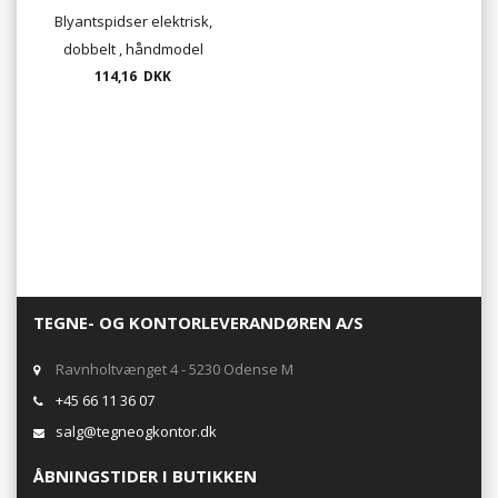
Blyantspidser elektrisk,
dobbelt , håndmodel
114,16 DKK
TEGNE- OG KONTORLEVERANDØREN A/S
Ravnholtvænget 4 - 5230 Odense M
+45 66 11 36 07
salg@tegneogkontor.dk
ÅBNINGSTIDER I BUTIKKEN