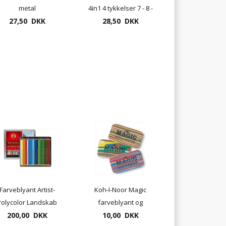
metal
4in1 4 tykkelser 7 - 8 -
27,50 DKK
28,50 DKK
10 og 11mm
Farveblyant Artist-
Koh-I-Noor Magic
Polycolor Landskab
farveblyant og
el. Portræt - 24 stk.
200,00 DKK
10,00 DKK
grafitblyant