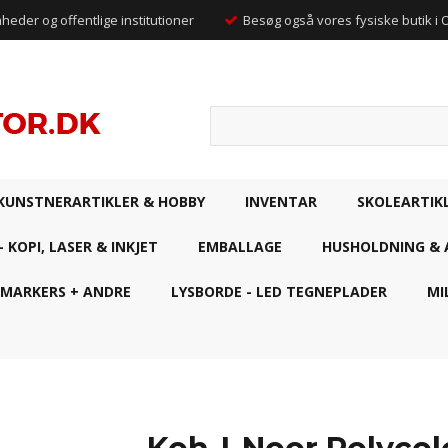
mheder og offentlige institutioner
Besøg også vores fysiske butik i
KUNSTNERARTIKLER & HOBBY
INVENTAR
SKOLEARTIK
- KOPI, LASER & INKJET
EMBALLAGE
HUSHOLDNING & 
 MARKERS + ANDRE
LYSBORDE - LED TEGNEPLADER
MI