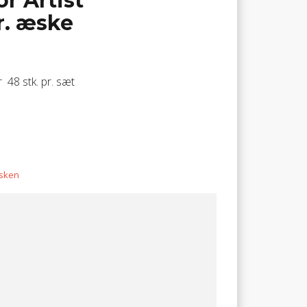
r Artist
r. æske
 48 stk. pr. sæt
æsken