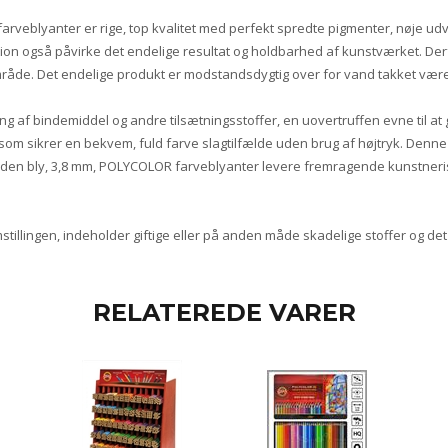
rveblyanter er rige, top kvalitet med perfekt spredte pigmenter, nøje udv
on også påvirke det endelige resultat og holdbarhed af kunstværket. Der
eområde. Det endelige produkt er modstandsdygtig over for vand takket vær
g af bindemiddel og andre tilsætningsstoffer, en uovertruffen evne til at 
som sikrer en bekvem, fuld farve slagtilfælde uden brug af højtryk. Denne
f ;den bly, 3,8 mm, POLYCOLOR farveblyanter levere fremragende kunstneris
llingen, indeholder giftige eller på anden måde skadelige stoffer og det f
RELATEREDE VARER