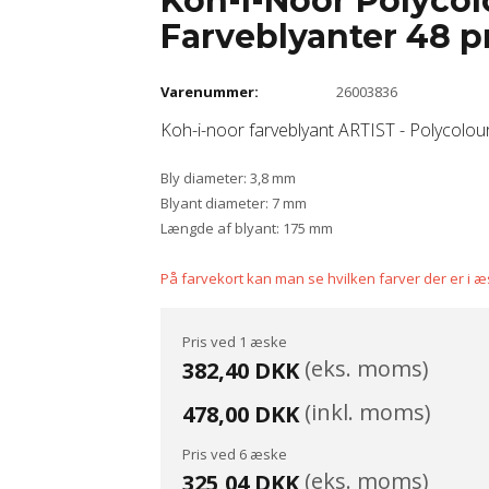
Koh-I-Noor Polycolo
Farveblyanter 48 p
Varenummer:
26003836
Koh-i-noor farveblyant ARTIST - Polycolour
Bly diameter: 3,8 mm
Blyant diameter: 7 mm
Længde af blyant: 175 mm
På farvekort kan man se hvilken farver der er i 
Pris ved 1 æske
(eks. moms)
382,40 DKK
(inkl. moms)
478,00 DKK
Pris ved 6 æske
(eks. moms)
325,04 DKK