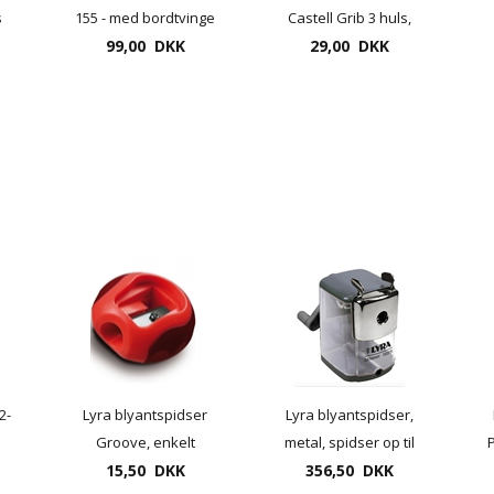
s
155 - med bordtvinge
Castell Grib 3 huls,
99,00 DKK
29,00 DKK
farvet
2-
Lyra blyantspidser
Lyra blyantspidser,
Groove, enkelt
metal, spidser op til
15,50 DKK
12mm tykke blyanter
356,50 DKK