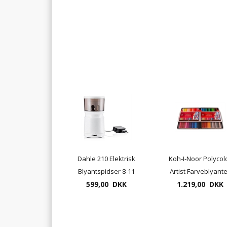
Dahle 210 Elektrisk
Koh-I-Noor Polycol
Blyantspidser 8-11
Artist Farveblyant
mm Sort eller Hvid
599,00 DKK
144 pr. æske ( leve
1.219,00 DKK
i 2 æsker a 72 stk)