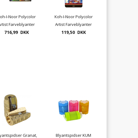
oh-I-Noor Polycolor
Koh-I-Noor Polycolor
rtist Farveblyanter
Artist Farveblyanter
716,99 DKK
72 pr. æske
119,50 DKK
12 pr. æske
yantspidser Granat,
Blyantspidser KUM