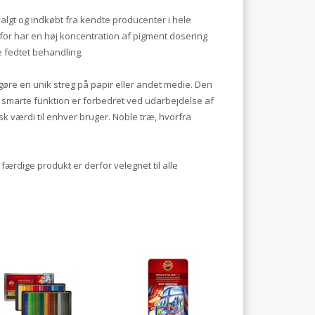
algt og indkøbt fra kendte producenter i hele
for har en høj koncentration af pigment dosering
e fedtet behandling.
gøre en unik streg på papir eller andet medie. Den
 smarte funktion er forbedret ved udarbejdelse af
k værdi til enhver bruger. Noble træ, hvorfra
ærdige produkt er derfor velegnet til alle