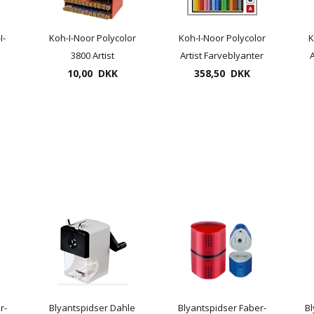
I-
Koh-I-Noor Polycolor
Koh-I-Noor Polycolor
K
3800 Artist
Artist Farveblyanter
A
Farveblyanter -
10,00 DKK
358,50 DKK
36 pr. æske
enkeltstyks -
r-
Blyantspidser Dahle
Blyantspidser Faber-
Bl