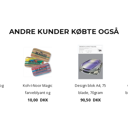
ANDRE KUNDER KØBTE OGSÅ
og
Koh-I-Noor Magic
Design blok A4, 75
farveblyant og
blade, 70gram
b
10,00 DKK
grafitblyant
90,50 DKK
viskelæder