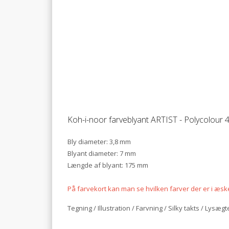
Koh-i-noor farveblyant ARTIST - Polycolour 48
Bly diameter: 3,8 mm
Blyant diameter: 7 mm
Længde af blyant: 175 mm
På farvekort kan man se hvilken farver der er i æs
Tegning / Illustration / Farvning / Silky takts / Lysæ