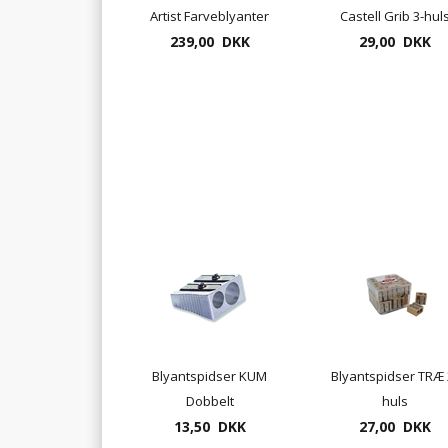
Artist Farveblyanter
Castell Grib 3-hul
239,00 DKK
24 pr. æske
29,00 DKK
Blyantspidser KUM
Blyantspidser TRÆ 
Dobbelt
huls
magnesiumspidser
13,50 DKK
27,00 DKK