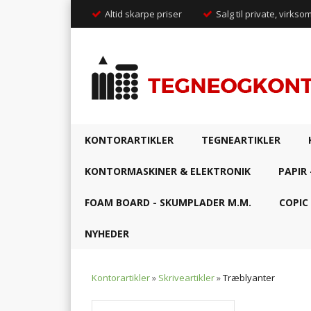
Altid skarpe priser
Salg til private, virkso
KONTORARTIKLER
TEGNEARTIKLER
KONTORMASKINER & ELEKTRONIK
PAPIR 
FOAM BOARD - SKUMPLADER M.M.
COPIC
NYHEDER
Kontorartikler
»
Skriveartikler
»
Træblyanter