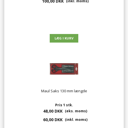
100,00 DKK
(inkl. moms)
Maul Saks 130 mm længde
Pris 1 stk.
48,00 DKK
(eks. moms)
60,00 DKK
(inkl. moms)