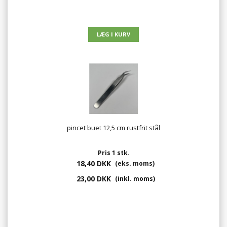
pincet buet 12,5 cm rustfrit stål
Pris 1 stk.
18,40 DKK
(eks. moms)
23,00 DKK
(inkl. moms)