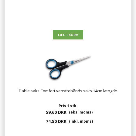
Dahle saks Comfort venstrehånds saks 14cm længde
Pris 1 stk.
59,60 DKK
(eks. moms)
74,50 DKK
(inkl. moms)