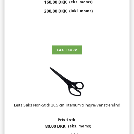
160,00 DKK
(eks. moms)
200,00 DKK
(inkl. moms)
Leitz Saks Non-Stick 20,5 cm Titanium til højre/venstrehånd
Pris 1 stk.
80,00 DKK
(eks. moms)