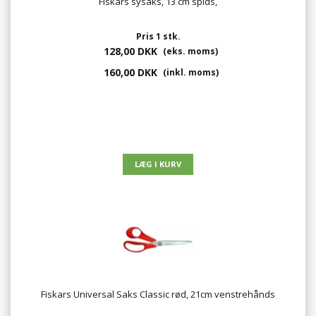
Fiskars sysaks, 13 cm spids,
Pris 1 stk.
128,00 DKK
(eks. moms)
160,00 DKK
(inkl. moms)
Fiskars Universal Saks Classic rød, 21cm venstrehånds