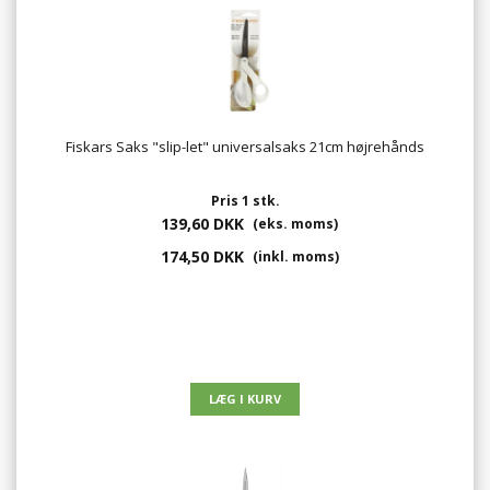
Fiskars Saks "slip-let" universalsaks 21cm højrehånds
Pris 1 stk.
139,60 DKK
(eks. moms)
174,50 DKK
(inkl. moms)