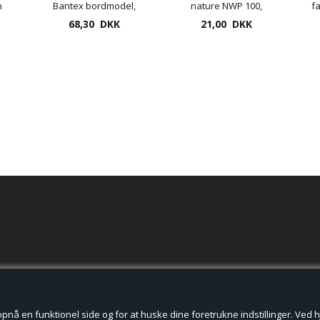
n
Bantex bordmodel,
nature NWP 100,
f
19mm tape 33 m.
68,30 DKK
forskellige hårdheder
21,00 DKK
5,
der cookies.
å en funktionel side og for at huske dine foretrukne indstillinger. Ved hjæ