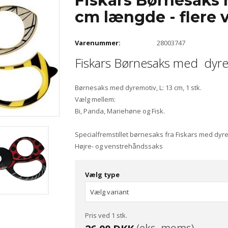
Fiskars Børnesaks
cm længde - flere v
Varenummer:
28003747
Fiskars Børnesaks med dyre
Børnesaks med dyremotiv, L: 13 cm, 1 stk.
Vælg mellem:
Bi, Panda, Mariehøne og Fisk.
Specialfremstillet børnesaks fra Fiskars med dyre
Højre- og venstrehåndssaks
Vælg type
Pris ved 1 stk.
(eks. moms)