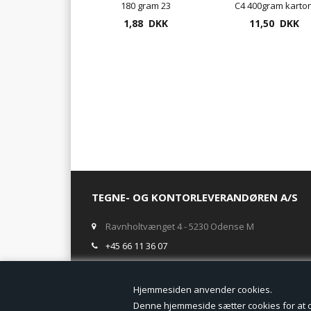
180 gram 23
C4 400gram karto
forskellige farver
1,88 DKK
med elastik og 3
11,50 DKK
klapper
TEGNE- OG KONTORLEVERANDØREN A/S
Ravnholtvænget 4 - 5230 Odense M
+45 66 11 36 07
salg@tegneogkontor.dk
Hjemmesiden anven
ÅBNINGSTIDER I BUTIKKEN
Denne hjemmeside sætter cookies for at opn