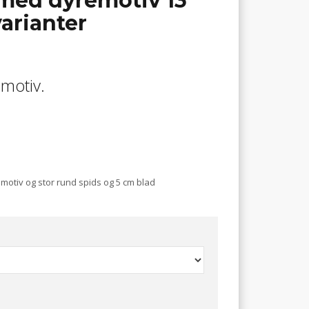
 med dyremotiv 13
arianter
motiv.
motiv og stor rund spids og 5 cm blad