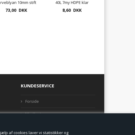
arveblyan 10mm stift
40L 7my HDPE klar
6mm 12 stk.pr. æske
73,00 DKK
8,60 DKK
KUNDESERVICE
Forside
Min Konto
Nyheder
lp af cookies laver vi statistikker og