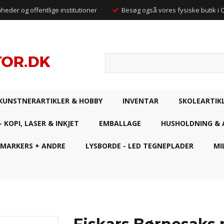
mheder og offentlige institutioner
Besøg også vores fysiske butik i
KUNSTNERARTIKLER & HOBBY
INVENTAR
SKOLEARTIK
- KOPI, LASER & INKJET
EMBALLAGE
HUSHOLDNING & 
 MARKERS + ANDRE
LYSBORDE - LED TEGNEPLADER
MI