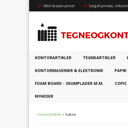
Altid skarpe priser
Salg til private, virkso
KONTORARTIKLER
TEGNEARTIKLER
KONTORMASKINER & ELEKTRONIK
PAPIR 
FOAM BOARD - SKUMPLADER M.M.
COPIC
NYHEDER
Kontorartikler
»
Sakse