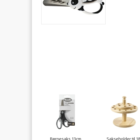
Børnesaks 13cm
Sakseholder til 1