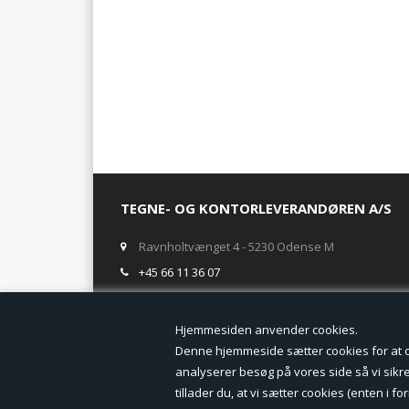
TEGNE- OG KONTORLEVERANDØREN A/S
Ravnholtvænget 4 - 5230 Odense M
+45 66 11 36 07
salg@tegneogkontor.dk
Hjemmesiden anven
ÅBNINGSTIDER I BUTIKKEN
Denne hjemmeside sætter cookies for at opn
analyserer besøg på vores side så vi sikrer
Mandag-Fredag: 8.00 - 17.00
tillader du, at vi sætter cookies (enten i 
Ring gerne for lagerstatus inden besøg i butikken