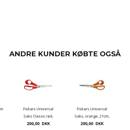
ANDRE KUNDER KØBTE OGSÅ
cm
Fiskars Universal
Fiskars Universal
Saks Classic rød,
Saks, orange, 21cm,
21cm venstrehånds
200,00 DKK
højrehåndsaks
200,00 DKK