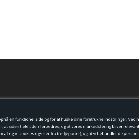
der cookies.
å en funktionel side og for at huske dine foretrukne indstillinger. Ved hjæ
, at siden hele tiden forbedres, og at vores markedsføring bliver relevant 
form af egne cookies og/eller fra tredjeparter), og at vi behandler de pers