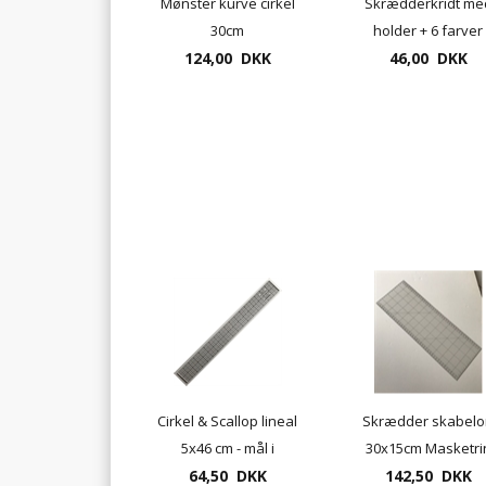
Mønster kurve cirkel
Skrædderkridt me
30cm
holder + 6 farver
124,00 DKK
46,00 DKK
Cirkel & Scallop lineal
Skrædder skabelo
5x46 cm - mål i
30x15cm Masketri
64,50 DKK
tommer
142,50 DKK
3cm