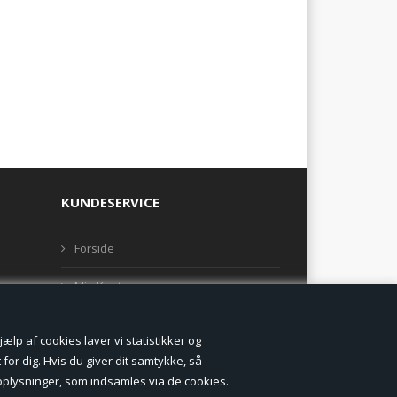
KUNDESERVICE
Forside
Min Konto
Nyheder
lp af cookies laver vi statistikker og
Vilkår og betingelser
for dig. Hvis du giver dit samtykke, så
onoplysninger, som indsamles via de cookies.
Profil