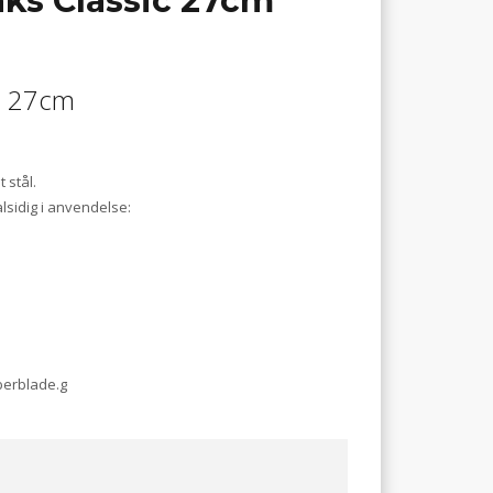
ks Classic 27cm
ic 27cm
 stål.
lsidig i anvendelse:
berblade.g