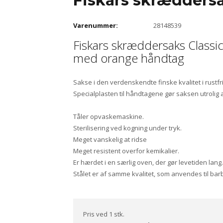
Fiskars skræddersa
Varenummer:
28148539
Fiskars skræddersaks Class
med orange håndtag
Sakse i den verdenskendte finske kvalitet i rustfrit
Specialplasten til håndtagene gør saksen utrolig a
Tåler opvaskemaskine.
Sterilisering ved kogning under tryk.
Meget vanskelig at ridse
Meget resistent overfor kemikalier.
Er hærdet i en særlig oven, der gør levetiden lang.
Stålet er af samme kvalitet, som anvendes til bar
Pris ved 1 stk.