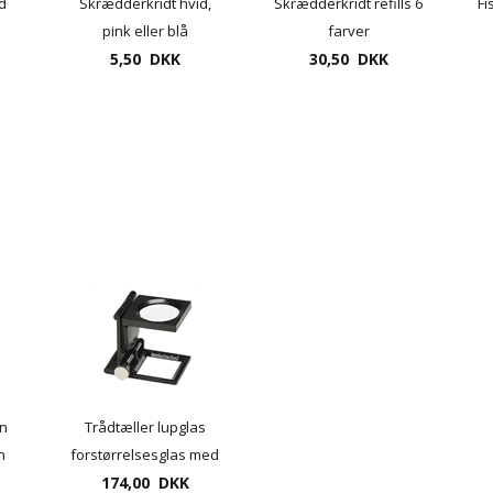
d
Skrædderkridt hvid,
Skrædderkridt refills 6
Fi
pink eller blå
farver
5,50 DKK
30,50 DKK
n
Trådtæller lupglas
n
forstørrelsesglas med
lys op til 5 gange
174,00 DKK