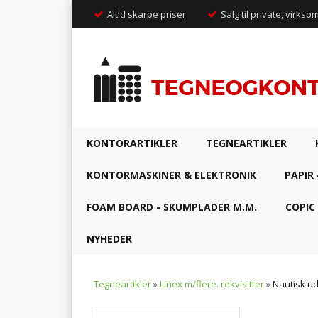
Altid skarpe priser
Salg til private, virkso
KONTORARTIKLER
TEGNEARTIKLER
KONTORMASKINER & ELEKTRONIK
PAPIR 
FOAM BOARD - SKUMPLADER M.M.
COPIC
NYHEDER
Tegneartikler
»
Linex m/flere. rekvisitter
»
Nautisk ud