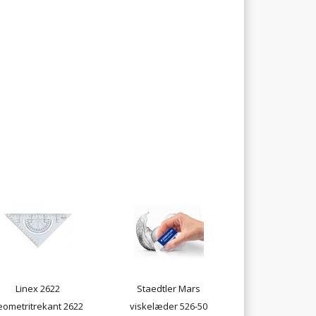
Linex 2622
Staedtler Mars
eometritrekant 2622
viskelæder 526-50