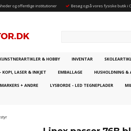
mheder og offentlige institutioner
Besøg også vores fysiske butik i
KUNSTNERARTIKLER & HOBBY
INVENTAR
SKOLEARTIK
- KOPI, LASER & INKJET
EMBALLAGE
HUSHOLDNING & 
 MARKERS + ANDRE
LYSBORDE - LED TEGNEPLADER
MI
styr