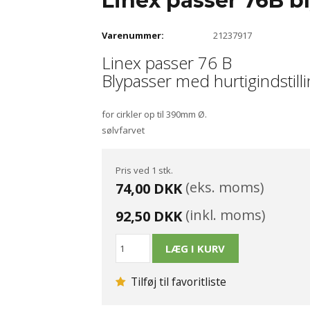
Linex passer 76B b
Varenummer:
21237917
Linex passer 76 B
Blypasser med hurtigindstill
for cirkler op til 390mm Ø.
sølvfarvet
Pris ved 1 stk.
(eks. moms)
74,00 DKK
(inkl. moms)
92,50 DKK
Tilføj til favoritliste