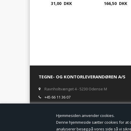
31,00 DKK
videnskabelig
166,50 DKK
regnemaskine
TEGNE- OG KONTORLEVERANDØREN A/S
Ravnholtvænget 4 - 5230 Odense M
+45 66 11 36 07
salg@tegneogkontor.dk
Hjemmesiden anven
ÅBNINGSTIDER I BUTIKKEN
Denne hjemmeside sætter cookies for at opn
analyserer besøg på vores side så vi sikrer
Mandag-Fredag: 8.00 - 17.00