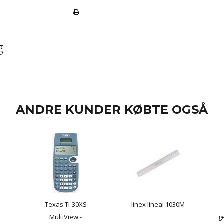
g
ANDRE KUNDER KØBTE OGSÅ
Texas TI-30XS
linex lineal 1030M
MultiView -
g