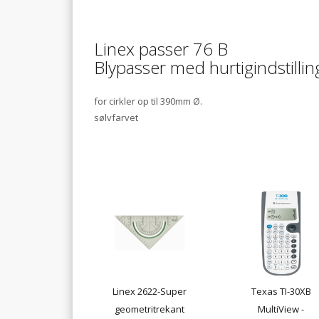
Linex passer 76 B
Blypasser med hurtigindstillin
for cirkler op til 390mm Ø.
sølvfarvet
Linex 2622-Super
Texas TI-30XB
geometritrekant
MultiView -