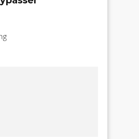
lypasser
ing