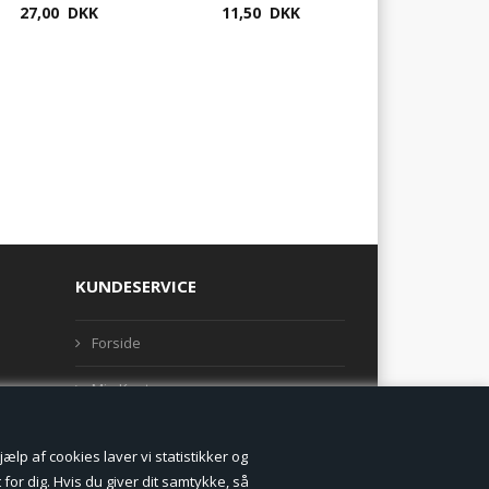
27,00 DKK
11,50 DKK
KUNDESERVICE
Forside
Min Konto
Nyheder
lp af cookies laver vi statistikker og
Vilkår og betingelser
for dig. Hvis du giver dit samtykke, så