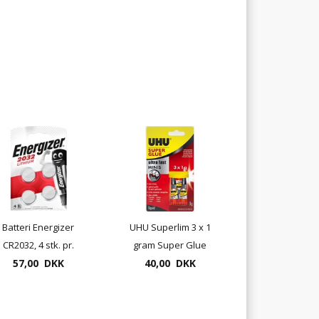
Batteri Energizer
UHU Superlim 3 x 1
CR2032, 4 stk. pr.
gram Super Glue
57,00 DKK
pakke
Minis sekundlim
40,00 DKK