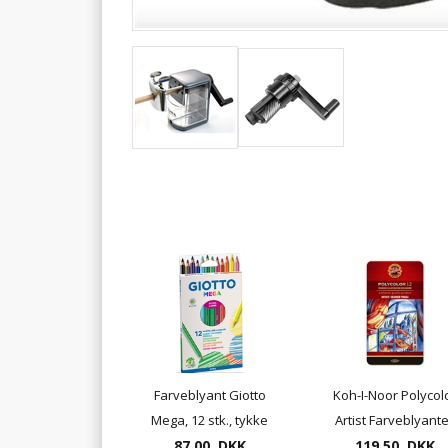
Farveblyant Giotto
Koh-I-Noor Polycol
Mega, 12 stk., tykke
Artist Farveblyant
farveblyanter
87,00 DKK
119,50 DKK
12 pr. æske