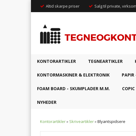
Altid skarpe priser
Salg til private, virkso
KONTORARTIKLER
TEGNEARTIKLER
KONTORMASKINER & ELEKTRONIK
PAPIR 
FOAM BOARD - SKUMPLADER M.M.
COPIC
NYHEDER
Kontorartikler
»
Skriveartikler
»
Blyantspidsere