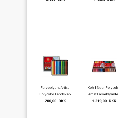
Farveblyant Artist-
Koh-I-Noor Polycol
Polycolor Landskab
Artist Farveblyant
el. Portræt - 24 stk.
200,00 DKK
144 pr. æske ( leve
1.219,00 DKK
sæt
i 2 æsker a 72 stk)