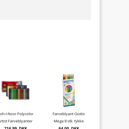
oh-I-Noor Polycolor
Farveblyant Giotto
rtist Farveblyanter
Mega 8 stk. tykke
716,99 DKK
72 pr. æske
farveblyanter
64,00 DKK