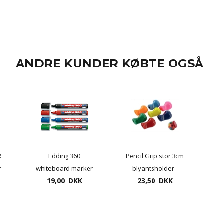
ANDRE KUNDER KØBTE OGSÅ
R
Edding 360
Pencil Grip stor 3cm
r
whiteboard marker
blyantsholder -
19,00 DKK
1,5/3mm
ergonomisk greb til
23,50 DKK
blyant