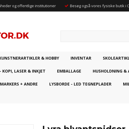
mheder og offentlige institutioner
Besøg også vores fysiske butik i
KUNSTNERARTIKLER & HOBBY
INVENTAR
SKOLEARTIK
- KOPI, LASER & INKJET
EMBALLAGE
HUSHOLDNING & 
 MARKERS + ANDRE
LYSBORDE - LED TEGNEPLADER
MI