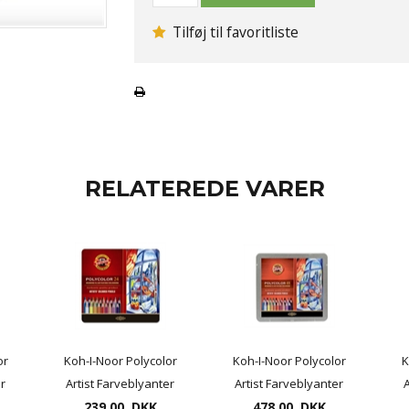
Tilføj til favoritliste
RELATEREDE VARER
or
Koh-I-Noor Polycolor
Koh-I-Noor Polycolor
K
er
Artist Farveblyanter
Artist Farveblyanter
A
239,00 DKK
24 pr. æske
478,00 DKK
48 pr. æske