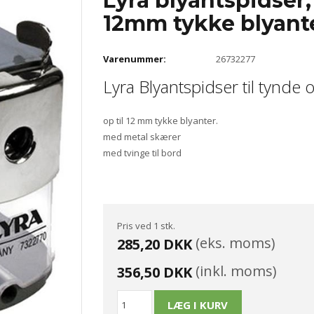
Lyra blyantspidser, 
12mm tykke blyant
Varenummer:
26732277
Lyra Blyantspidser til tynde 
op til 12 mm tykke blyanter.
med metal skærer
med tvinge til bord
Pris ved 1 stk.
(eks. moms)
285,20 DKK
(inkl. moms)
356,50 DKK