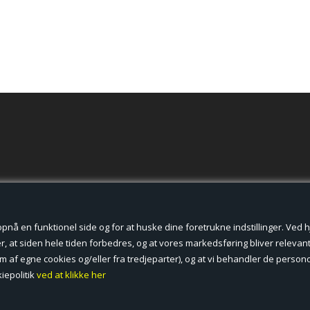
der cookies.
å en funktionel side og for at huske dine foretrukne indstillinger. Ved hjæ
, at siden hele tiden forbedres, og at vores markedsføring bliver relevant 
form af egne cookies og/eller fra tredjeparter), og at vi behandler de pers
iepolitik
ved at klikke her