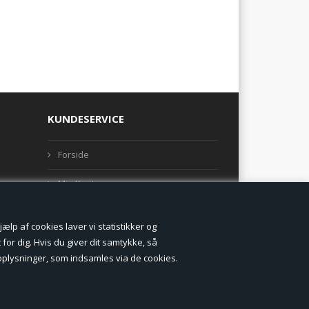
KUNDESERVICE
Forside
Min Konto
Nyheder
lp af cookies laver vi statistikker og
Vilkår og betingelser
for dig. Hvis du giver dit samtykke, så
onoplysninger, som indsamles via de cookies.
Profil
Erhverv log ind (B2B)