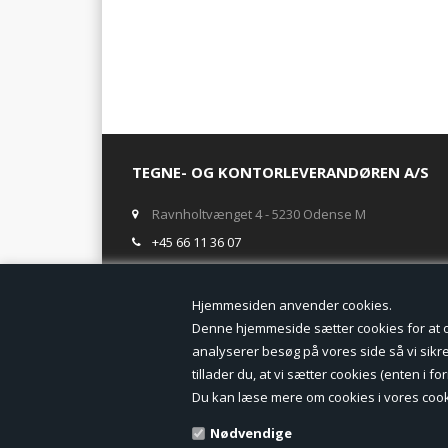
TEGNE- OG KONTORLEVERANDØREN A/S
Ravnholtvænget 4 - 5230 Odense M
+45 66 11 36 07
salg@tegneogkontor.dk
Hjemmesiden anven
ÅBNINGSTIDER I BUTIKKEN
Denne hjemmeside sætter cookies for at opn
analyserer besøg på vores side så vi sikrer
Mandag-Fredag: 8.00 - 17.00
tillader du, at vi sætter cookies (enten i 
Ring gerne for lagerstatus inden besøg i butikken
Du kan læse mere om cookies i vores cook
TILMELD DIG VORES NYHEDSBREV:
Nødvendige