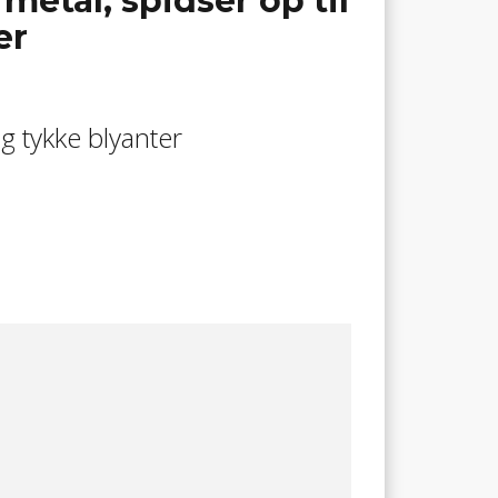
metal, spidser op til
er
og tykke blyanter