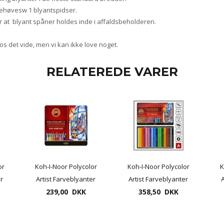
 behøvesw 1 blyantspidser.
r at blyant spåner holdes inde i affaldsbeholderen.
d os det vide, men vi kan ikke love noget.
RELATEREDE VARER
or
Koh-I-Noor Polycolor
Koh-I-Noor Polycolor
K
er
Artist Farveblyanter
Artist Farveblyanter
A
239,00 DKK
24 pr. æske
358,50 DKK
36 pr. æske