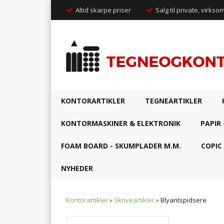
Altid skarpe priser
Salg til private, virkso
KONTORARTIKLER
TEGNEARTIKLER
KONTORMASKINER & ELEKTRONIK
PAPIR 
FOAM BOARD - SKUMPLADER M.M.
COPIC
NYHEDER
Kontorartikler
»
Skriveartikler
»
Blyantspidsere