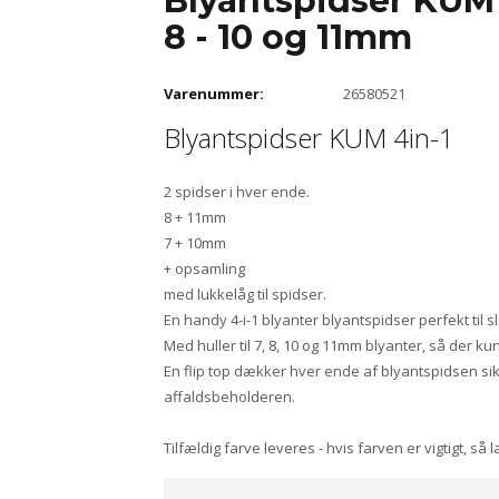
Blyantspidser KUM 4
8 - 10 og 11mm
Varenummer:
26580521
Blyantspidser KUM 4in-1
2 spidser i hver ende.
8 + 11mm
7 + 10mm
+ opsamling
med lukkelåg til spidser.
En handy 4-i-1 blyanter blyantspidser perfekt til s
Med huller til 7, 8, 10 og 11mm blyanter, så der k
En flip top dækker hver ende af blyantspidsen sik
affaldsbeholderen.
Tilfældig farve leveres - hvis farven er vigtigt, så