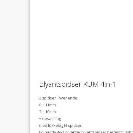
Blyantspidser KUM 4in-1
2 spidser i hver ende.
8 + 11mm
7 + 10mm
+ opsamling
med lukkelåg til spidser.
En handy 4-i-1 blyanter blyantspidser perfekt til sli