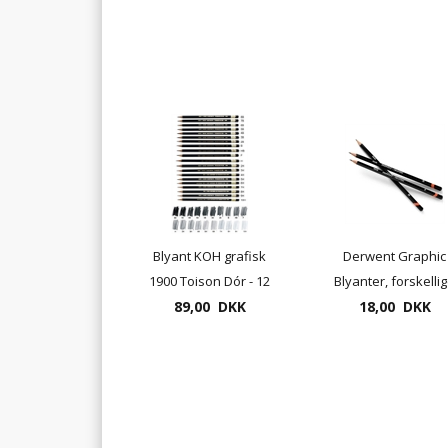
Blyant KOH grafisk
Derwent Graphic
1900 Toison Dór - 12
Blyanter, forskelli
89,00 DKK
stk
18,00 DKK
hårdheder,