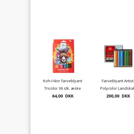
Koh-I-Nor farveblyant
Farveblyant Artist
Tricolor 36 stk. æske
Polycolor Landska
64,00 DKK
UDSOLGT
el. Portræt - 24 stk
200,00 DKK
sæt