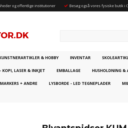
mheder og offentlige institutioner
Besøg også vores fysiske butik i
KUNSTNERARTIKLER & HOBBY
INVENTAR
SKOLEARTIK
- KOPI, LASER & INKJET
EMBALLAGE
HUSHOLDNING & 
 MARKERS + ANDRE
LYSBORDE - LED TEGNEPLADER
MI