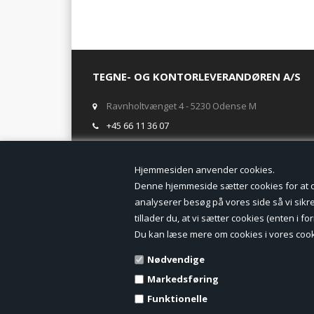
TEGNE- OG KONTORLEVERANDØREN A/S
Ravnholtvænget 4 - 5230 Odense M
+45 66 11 36 07
salg@tegneogkontor.dk
Hjemmesiden anven
ÅBNINGSTIDER I BUTIKKEN
Denne hjemmeside sætter cookies for at opn
analyserer besøg på vores side så vi sikrer
Mandag-Fredag: 8.00 - 17.00
tillader du, at vi sætter cookies (enten i 
Ring gerne for lagerstatus inden besøg i butikken
Du kan læse mere om cookies i vores cook
TILMELD DIG VORES NYHEDSBREV:
Nødvendige
Markedsføring
Funktionelle