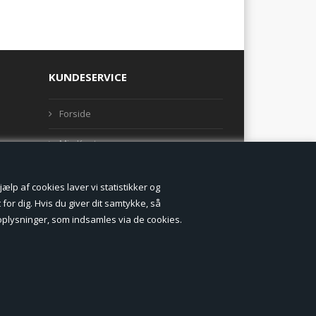
KUNDESERVICE
Forside
Min Konto
Nyheder
lp af cookies laver vi statistikker og
Vilkår og betingelser
for dig. Hvis du giver dit samtykke, så
onoplysninger, som indsamles via de cookies.
Profil
Erhverv log ind (B2B)
Ansøg om log ind til Erhverv (B2B)