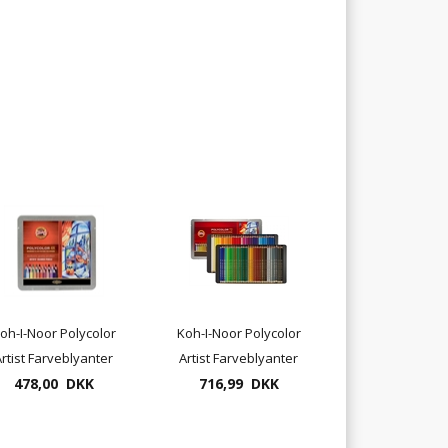
oh-I-Noor Polycolor
Koh-I-Noor Polycolor
rtist Farveblyanter
Artist Farveblyanter
478,00 DKK
48 pr. æske
716,99 DKK
72 pr. æske