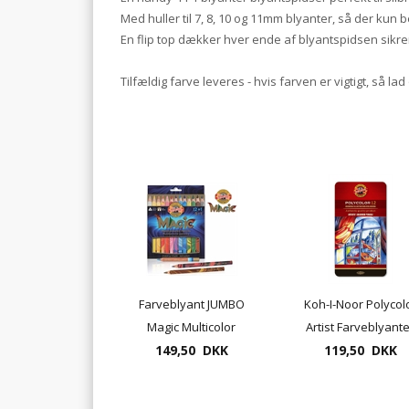
Med huller til 7, 8, 10 og 11mm blyanter, så der kun
En flip top dækker hver ende af blyantspidsen sikre
Tilfældig farve leveres - hvis farven er vigtigt, så la
Farveblyant JUMBO
Koh-I-Noor Polycol
Magic Multicolor
Artist Farveblyant
farveblyant 12+1
149,50 DKK
119,50 DKK
12 pr. æske