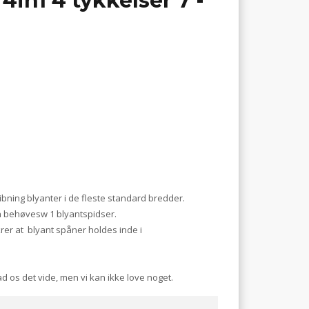
in1 4 tykkelser 7 -
libning blyanter i de fleste standard bredder.
un behøvesw 1 blyantspidser.
rer at blyant spåner holdes inde i
 lad os det vide, men vi kan ikke love noget.