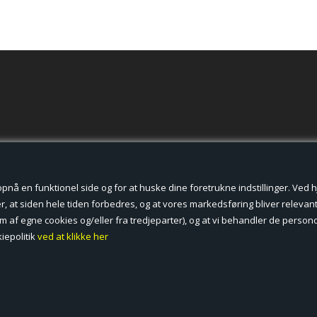
der cookies.
å en funktionel side og for at huske dine foretrukne indstillinger. Ved hjæ
, at siden hele tiden forbedres, og at vores markedsføring bliver relevant 
form af egne cookies og/eller fra tredjeparter), og at vi behandler de pers
iepolitik
ved at klikke her