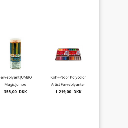
Farveblyant JUMBO
Koh-I-Noor Polycolor
Magic Jumbo
Artist Farveblyanter
farveblyant 6x5stk.
355,00 DKK
144 pr. æske ( leveres
1.219,00 DKK
i 2 æsker a 72 stk)