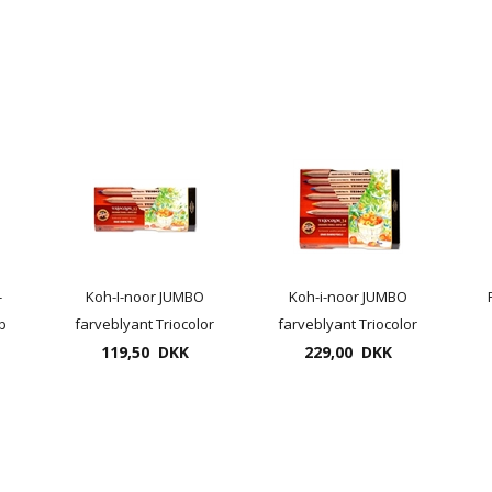
-
Koh-I-noor JUMBO
Koh-i-noor JUMBO
b
farveblyant Triocolor
farveblyant Triocolor
.
NATUR, 12 pr. sæt
119,50 DKK
Natur, Ø10mm, stift
229,00 DKK
5,6mm, 24 stk.pr.sæt