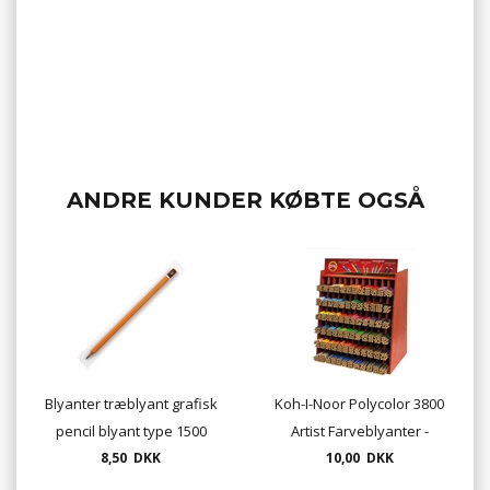
72 stk)
ANDRE KUNDER KØBTE OGSÅ
Blyanter træblyant grafisk
Koh-I-Noor Polycolor 3800
pencil blyant type 1500
Artist Farveblyanter -
8,50 DKK
enkeltstyks -
10,00 DKK