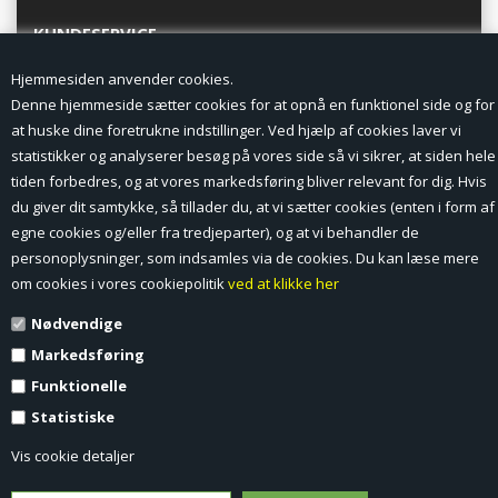
KUNDESERVICE
Hjemmesiden anvender cookies.
Forside
Denne hjemmeside sætter cookies for at opnå en funktionel side og for
at huske dine foretrukne indstillinger. Ved hjælp af cookies laver vi
Min Konto
statistikker og analyserer besøg på vores side så vi sikrer, at siden hele
tiden forbedres, og at vores markedsføring bliver relevant for dig. Hvis
Nyheder
du giver dit samtykke, så tillader du, at vi sætter cookies (enten i form af
Vilkår og betingelser
egne cookies og/eller fra tredjeparter), og at vi behandler de
personoplysninger, som indsamles via de cookies. Du kan læse mere
Profil
om cookies i vores cookiepolitik
ved at klikke her
Nødvendige
Erhverv log ind (B2B)
Markedsføring
Ansøg om log ind til Erhverv (B2B)
Funktionelle
Statistiske
Kontakt
Vis cookie detaljer
Favorit