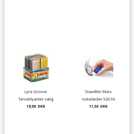
Lyra Groove
Staedtler Mars
farveblyanter vælg
viskelæder 526-50
mellem 24 farver
18,00 DKK
11,50 DKK