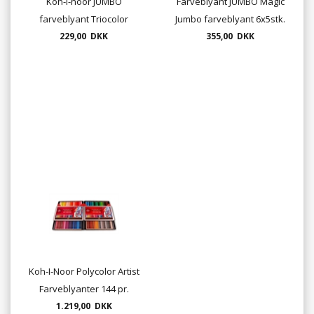
Koh-i-noor JUMBO
Farveblyant JUMBO Magic
farveblyant Triocolor
Jumbo farveblyant 6x5stk.
Natur, Ø10mm, stift
229,00 DKK
355,00 DKK
5,6mm, 24 stk.pr.sæt
Koh-I-Noor Polycolor Artist
Farveblyanter 144 pr.
æske ( leveres i 2 æsker a
1.219,00 DKK