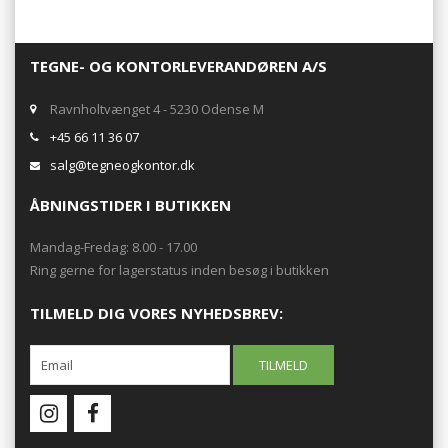
TEGNE- OG KONTORLEVERANDØREN A/S
Ravnholtvænget 4 - 5230 Odense M
+45 66 11 36 07
salg@tegneogkontor.dk
ÅBNINGSTIDER I BUTIKKEN
Mandag-Fredag: 8.00 - 17.00
Ring gerne for lagerstatus inden besøg i butikken
TILMELD DIG VORES NYHEDSBREV: