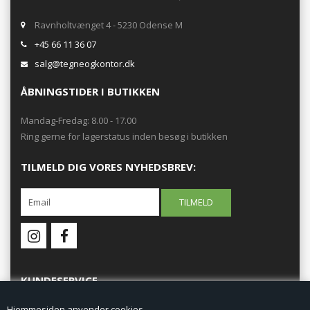
Ravnholtvænget 4 - 5230 Odense M
+45 66 11 36 07
salg@tegneogkontor.dk
ÅBNINGSTIDER I BUTIKKEN
Mandag-Fredag: 8.00 - 17.00
Ring gerne for lagerstatus inden besøg i butikken
TILMELD DIG VORES NYHEDSBREV:
KUNDESERVICE
Hjemmesiden anvender cookies.