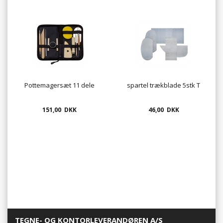
Pottemagersæt 11 dele
spartel trækblade 5stk T
151,00 DKK
46,00 DKK
TEGNE- OG KONTORLEVERANDØREN A/S