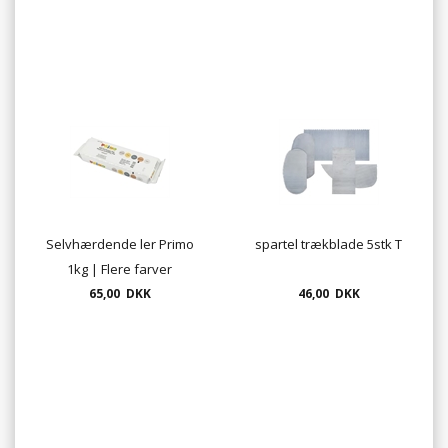
Selvhærdende ler Primo
spartel trækblade 5stk T
1kg | Flere farver
65,00 DKK
46,00 DKK