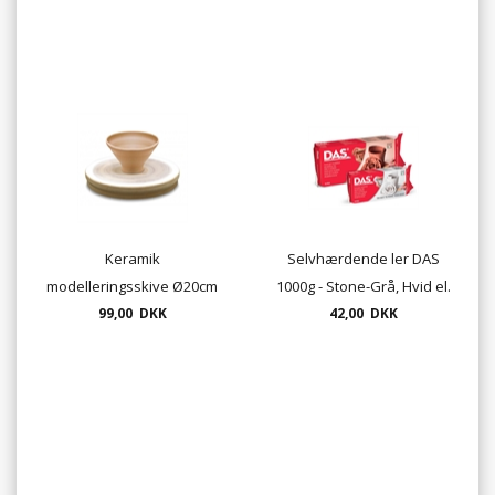
Keramik
Selvhærdende ler DAS
modelleringsskive Ø20cm
1000g - Stone-Grå, Hvid el.
- drejeplade i MDF
99,00 DKK
Terracotta
42,00 DKK