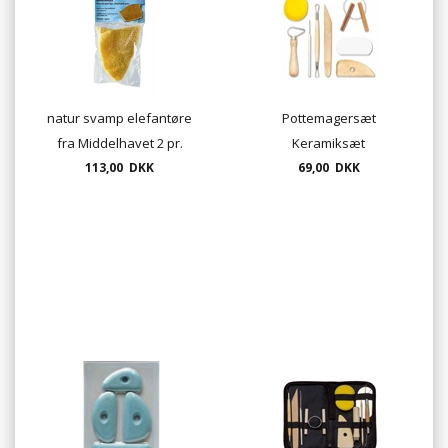
natur svamp elefantøre
Pottemagersæt
fra Middelhavet 2 pr.
Keramiksæt
pose (udsolgt) til beg.
113,00 DKK
Modelleringssæt 8 dele
69,00 DKK
oktober