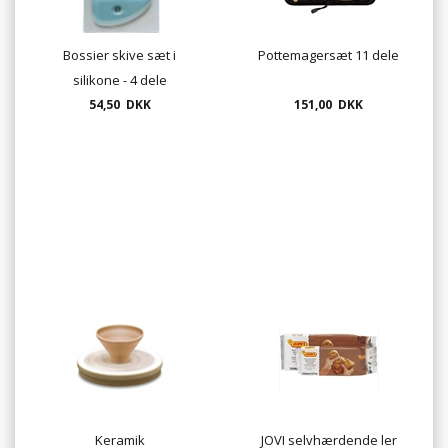
Bossier skive sæt i
Pottemagersæt 11 dele
silikone - 4 dele
54,50 DKK
151,00 DKK
Keramik
JOVI selvhærdende ler