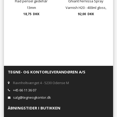
Flad pensel gedehår
Ghiant Fernissa Spray
13mm
Varnish H20 - 400ml gloss,
18,75 DKK
satin el. matt
92,00 DKK
TEGNE- OG KONTORLEVERANDØREN A/S
Ravnholtvænget 4 - 5230 Odense M
+45 66 11 36 07
salg@tegneogkontor.dk
ÅBNINGSTIDER I BUTIKKEN