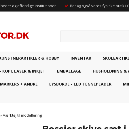
mheder og offentlige institutioner
Besøg også vores fysiske butik i
KUNSTNERARTIKLER & HOBBY
INVENTAR
SKOLEARTIK
- KOPI, LASER & INKJET
EMBALLAGE
HUSHOLDNING & 
 MARKERS + ANDRE
LYSBORDE - LED TEGNEPLADER
MI
»
Værktøj til modellering