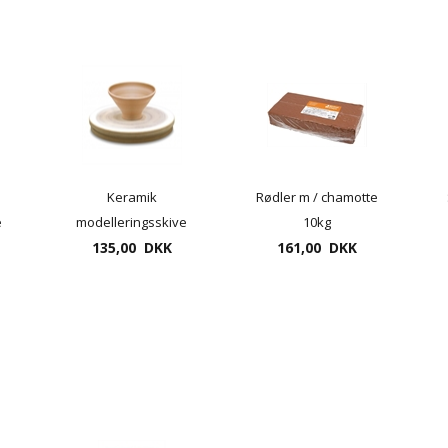
Keramik
Rødler m / chamotte
e
modelleringsskive
10kg
 i
Ø30cm - drejeplade i
135,00 DKK
161,00 DKK
MDF