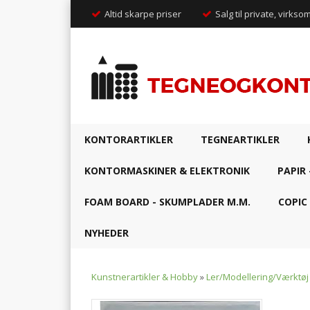
Altid skarpe priser
Salg til private, virkso
KONTORARTIKLER
TEGNEARTIKLER
KONTORMASKINER & ELEKTRONIK
PAPIR 
FOAM BOARD - SKUMPLADER M.M.
COPIC
NYHEDER
Kunstnerartikler & Hobby
»
Ler/Modellering/Værktøj