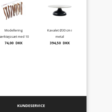
Modellering
Kavalet Ø30 cm i
ærktøjssæt med 10
metal
dele UDSOLGT
74,00 DKK
394,50 DKK
KUNDESERVICE