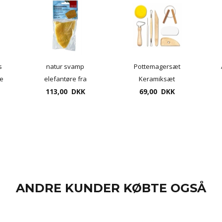
s
natur svamp
Pottemagersæt
ge
elefantøre fra
Keramiksæt
Middelhavet 2 pr.
113,00 DKK
Modelleringssæt 8
69,00 DKK
pose (udsolgt) til beg.
dele
oktober
ANDRE KUNDER KØBTE OGSÅ