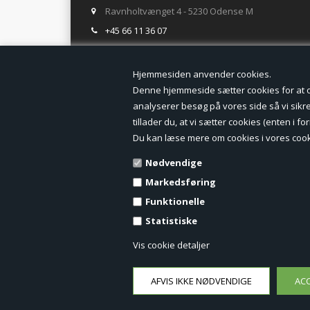
Ravnholtvænget 4 - 5230 Odense M
+45 66 11 36 07
salg@tegneogkontor.dk
Hjemmesiden anven
ÅBNINGSTIDER I BUTIKKEN
Denne hjemmeside sætter cookies for at opn
analyserer besøg på vores side så vi sikrer
Mandag-Fredag: 8.00 - 17.00
tillader du, at vi sætter cookies (enten i 
Ring gerne for lagerstatus inden besøg i butikken
Du kan læse mere om cookies i vores cook
TILMELD DIG VORES NYHEDSBREV:
Nødvendige
Markedsføring
Funktionelle
Statistiske
Vis cookie detaljer