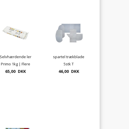
Selvhærdende ler
spartel trækblade
Primo 1kg | Flere
5stk T
65,00 DKK
farver
46,00 DKK