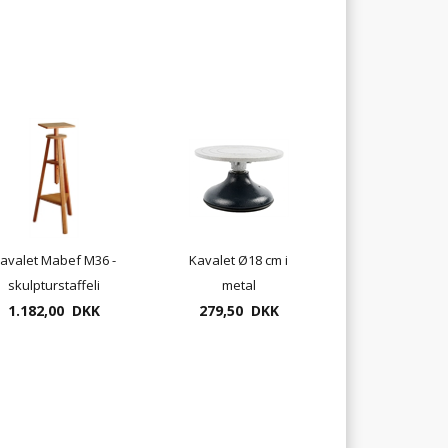
avalet Mabef M36 -
Kavalet Ø18 cm i
skulpturstaffeli
metal
1.182,00 DKK
drejeskive
279,50 DKK