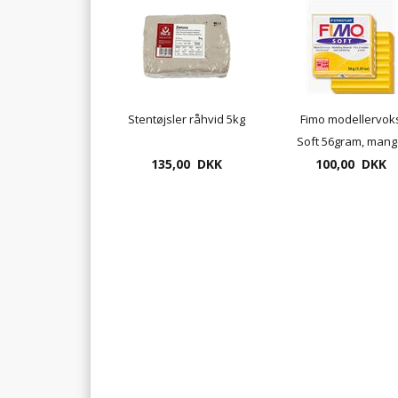
Stentøjsler råhvid 5kg
Fimo modellervok
Soft 56gram, man
135,00 DKK
100,00 DKK
farver