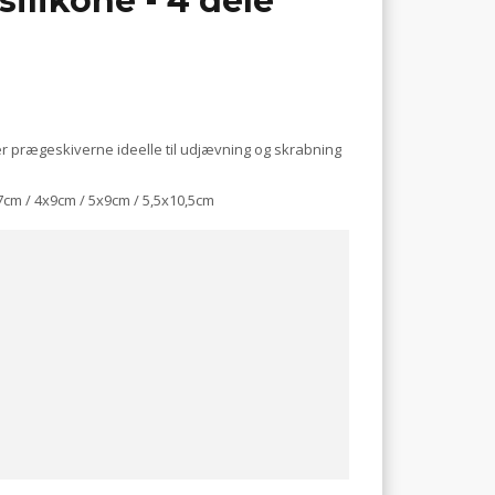
silikone - 4 dele
 er prægeskiverne ideelle til udjævning og skrabning
7cm / 4x9cm / 5x9cm / 5,5x10,5cm