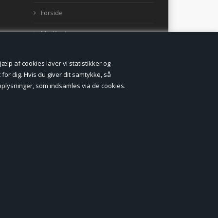
Forside
Min Konto
Nyheder
lp af cookies laver vi statistikker og
Vilkår og betingelser
for dig. Hvis du giver dit samtykke, så
onoplysninger, som indsamles via de cookies.
Profil
Erhverv log ind (B2B)
Ansøg om log ind til Erhverv (B2B)
Kontakt
Favorit
Fortrydelsesformular