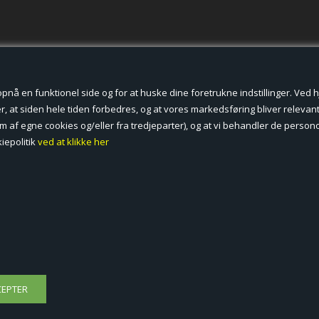
der cookies.
å en funktionel side og for at huske dine foretrukne indstillinger. Ved hjæ
, at siden hele tiden forbedres, og at vores markedsføring bliver relevant 
form af egne cookies og/eller fra tredjeparter), og at vi behandler de pers
iepolitik
ved at klikke her