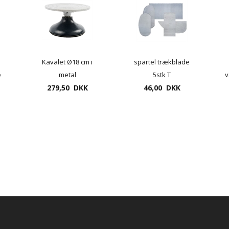
Kavalet Ø18 cm i
spartel trækblade
e
metal
5stk T
v
 i
279,50 DKK
46,00 DKK