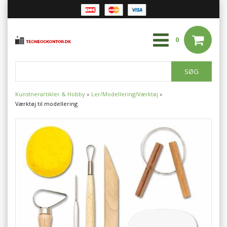
0
Kunstnerartikler & Hobby
»
Ler/Modellering/Værktøj
»
Værktøj til modellering