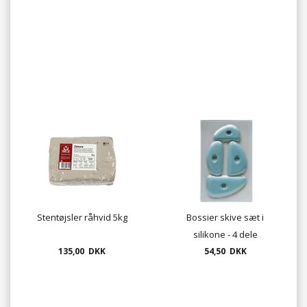
Stentøjsler råhvid 5kg
Bossier skive sæt i
silikone - 4 dele
135,00 DKK
54,50 DKK