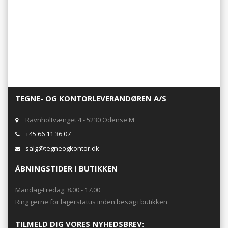
TEGNE- OG KONTORLEVERANDØREN A/S
Ravnholtvænget 4 - 5230 Odense M
+45 66 11 36 07
salg@tegneogkontor.dk
ÅBNINGSTIDER I BUTIKKEN
Mandag-Fredag: 8.00 - 17.00
Ring gerne for lagerstatus inden besøg i butikken
TILMELD DIG VORES NYHEDSBREV: