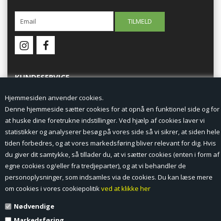
KUNDESERVICE
Hjemmesiden anvender cookies.
Forside
Denne hjemmeside sætter cookies for at opnå en funktionel side og for
at huske dine foretrukne indstillinger. Ved hjælp af cookies laver vi
Min Konto
statistikker og analyserer besøg på vores side så vi sikrer, at siden hele
tiden forbedres, og at vores markedsføring bliver relevant for dig. Hvis
Nyheder
du giver dit samtykke, så tillader du, at vi sætter cookies (enten i form af
Vilkår og betingelser
egne cookies og/eller fra tredjeparter), og at vi behandler de
personoplysninger, som indsamles via de cookies. Du kan læse mere
Profil
om cookies i vores cookiepolitik
ved at klikke her
Nødvendige
Erhverv log ind (B2B)
Markedsføring