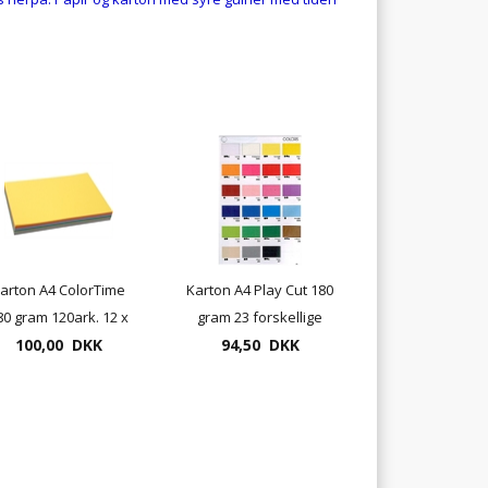
arton A4 ColorTime
Karton A4 Play Cut 180
80 gram 120ark. 12 x
gram 23 forskellige
100,00 DKK
10 farver.
farver - pk. med 100
94,50 DKK
ark.