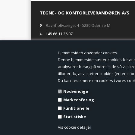
TEGNE- OG KONTORLEVERANDØREN A/S
Ravnholtvænget 4 - 5230 Odense M
+45 66 11 36 07
salg@tegneogkontor.dk
Hjemmesiden anven
ÅBNINGSTIDER I BUTIKKEN
Denne hjemmeside sætter cookies for at opn
analyserer besøg på vores side så vi sikrer
Mandag-Fredag: 8.00 - 17.00
tillader du, at vi sætter cookies (enten i 
Ring gerne for lagerstatus inden besøg i butikken
Du kan læse mere om cookies i vores cook
TILMELD DIG VORES NYHEDSBREV:
Nødvendige
Markedsføring
Funktionelle
Statistiske
Vis cookie detaljer