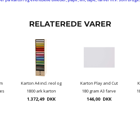
RELATEREDE VARER
am
Karton A4 incl. reol og
Karton Play and Cut
K
des
1800 ark karton
180 gram A3 farve
1
r.
1.372,49 DKK
snehvid eller kulsort
146,00 DKK
100 ark. pr. pakke.