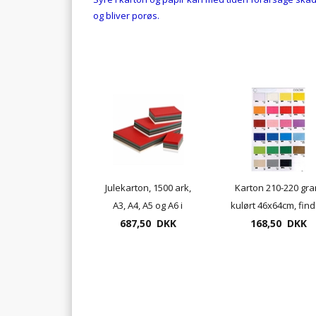
og bliver porøs.
Julekarton, 1500 ark,
Karton 210-220 gr
A3, A4, A5 og A6 i
kulørt 46x64cm, fin
687,50 DKK
julefarver
i 17 farver, 25 ark. p
168,50 DKK
pose