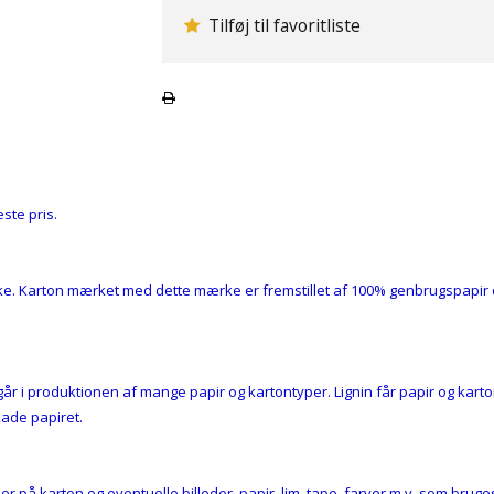
Tilføj til favoritliste
ste pris.
e. Karton mærket med dette mærke er fremstillet af 100% genbrugspapir og
går i produktionen af mange papir og kartontyper. Lignin får papir og karto
kade papiret.
r på karton og eventuelle billeder, papir, lim, tape, farver m.v. som brug