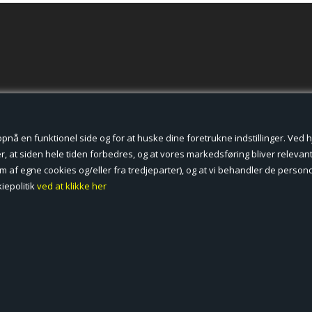
der cookies.
å en funktionel side og for at huske dine foretrukne indstillinger. Ved hjæ
, at siden hele tiden forbedres, og at vores markedsføring bliver relevant 
form af egne cookies og/eller fra tredjeparter), og at vi behandler de pers
iepolitik
ved at klikke her