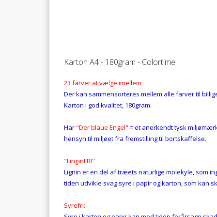
Karton A4 - 180gram - Colortime
23 farver at vælge imellem
Der kan sammensorteres mellem alle farver til billige
Karton i god kvalitet, 180gram.
Har
"Der blaue Engel"
= et anerkendt tysk miljømærk
hensyn til miljøet fra fremstilling til bortskaffelse.
"LinginFRI"
Lignin er en del af træets naturlige molekyle, som in
tiden udvikle svag syre i papir og karton, som kan s
Syrefri:
Syre i karton og papir kan med tiden forårsage skade