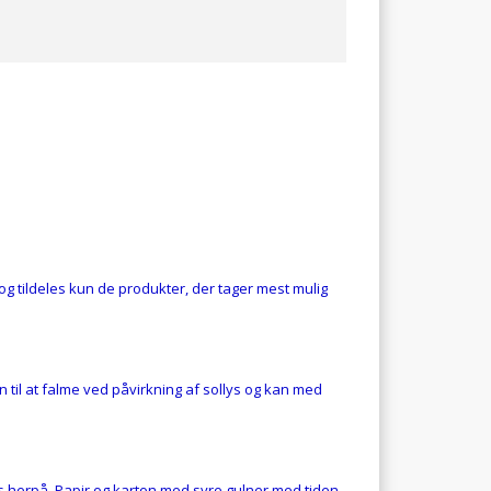
 tildeles kun de produkter, der tager mest mulig
n til at falme ved påvirkning af sollys og kan med
es herpå. Papir og karton med syre gulner med tiden