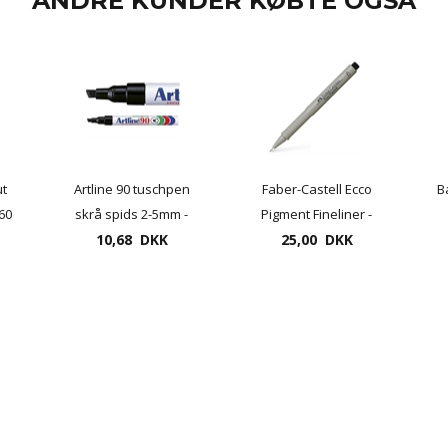
ANDRE KUNDER KØBTE OGSÅ
ut
Artline 90 tuschpen
Faber-Castell Ecco
B
60
skrå spids 2-5mm -
Pigment Fineliner -
permanent marker
10,68 DKK
flere tykkelser -
25,00 DKK
drawing Pen "ECCO",
finepen, tegnepen