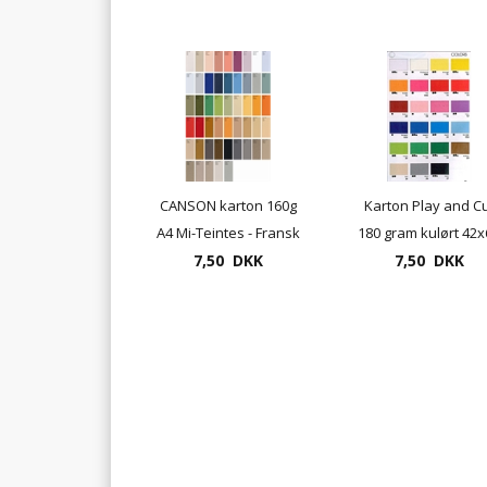
CANSON karton 160g
Karton Play and C
A4 Mi-Teintes - Fransk
180 gram kulørt 42x
karton (enkelt ark)
7,50 DKK
cm 23 farver
7,50 DKK