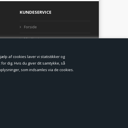
KUNDESERVICE
Forside
Min Konto
Nyheder
lp af cookies laver vi statistikker og
Vilkår og betingelser
for dig. Hvis du giver dit samtykke, så
onoplysninger, som indsamles via de cookies.
Profil
Erhverv log ind (B2B)
Ansøg om log ind til Erhverv (B2B)
Kontakt
Favorit