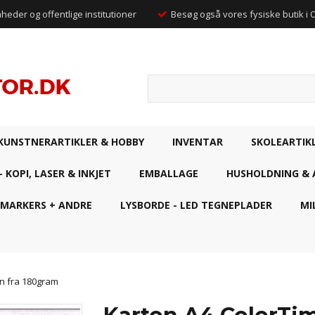
mheder og offentlige institutioner
Besøg også vores fysiske butik i
KUNSTNERARTIKLER & HOBBY
INVENTAR
SKOLEARTIK
- KOPI, LASER & INKJET
EMBALLAGE
HUSHOLDNING & 
 MARKERS + ANDRE
LYSBORDE - LED TEGNEPLADER
MI
on fra 180gram