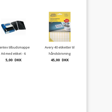
antex tilbudsmappe
Avery 40 etiketter til
A4 med etiket - 6
håndskrivning
forskellige farver
5,00 DKK
multietiketter - mange
45,00 DKK
størrelser