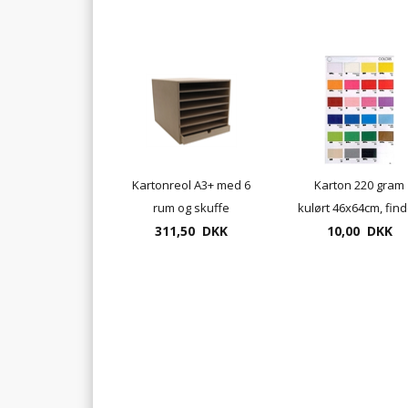
Kartonreol A3+ med 6
Karton 220 gram
rum og skuffe
kulørt 46x64cm, fin
311,50 DKK
10,00 DKK
i 10 farver