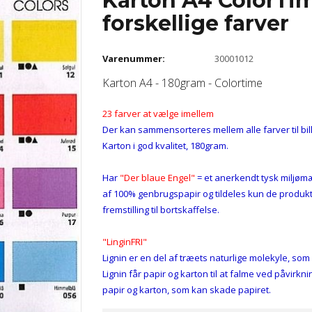
Karton A4 ColorTi
forskellige farver
Varenummer:
30001012
Karton A4 - 180gram - Colortime
23 farver at vælge imellem
Der kan sammensorteres mellem alle farver til bill
Karton i god kvalitet, 180gram.
Har
"Der blaue Engel"
= et anerkendt tysk miljøm
af 100% genbrugspapir og tildeles kun de produkter
fremstilling til bortskaffelse.
"LinginFRI"
Lignin er en del af træets naturlige molekyle, so
Lignin får papir og karton til at falme ved påvirkn
papir og karton, som kan skade papiret.