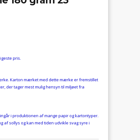
me 180 gram 23
igeste pris.
ærke. Karton mærket med dette mærke er fremstillet
, der tager mest mulig hensyn til miljøet fra
m ingår i produktionen af mange papir og kartontyper.
ing af sollys og kan med tiden udvikle svag syre i