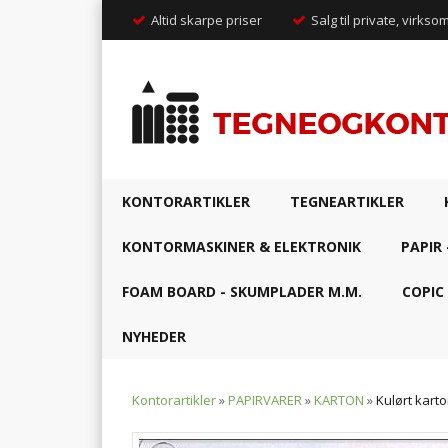
Altid skarpe priser
Salg til private, virkso
KONTORARTIKLER
TEGNEARTIKLER
KONTORMASKINER & ELEKTRONIK
PAPIR 
FOAM BOARD - SKUMPLADER M.M.
COPIC
NYHEDER
Kontorartikler
»
PAPIRVARER
»
KARTON
»
Kulørt kart