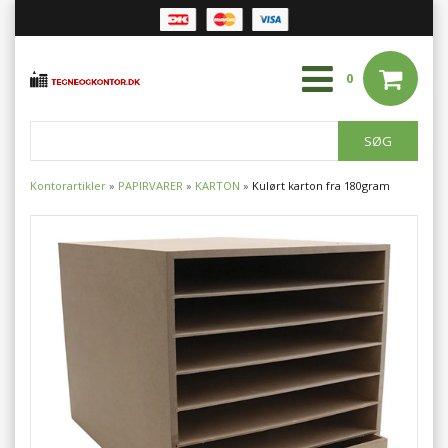
0
Kontorartikler
»
PAPIRVARER
»
KARTON
»
Kulørt karton fra 180gram