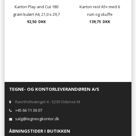
Karton Play and Cut 180
Karton reol A5+ med 6
gram kulørt A4, 21,0 x 29,7
rum og skuffe
cm, 23 farver, 100 ark. pr.
92,50 DKK
139,75 DKK
pakke
TEGNE- OG KONTORLEVERANDØREN A/S
Ravnholtvænget 4 - 5230 Odense M
+45 66 11 36 07
salg@tegneogkontor.dk
ÅBNINGSTIDER I BUTIKKEN