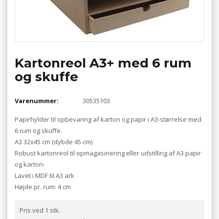
Kartonreol A3+ med 6 rum
og skuffe
Varenummer:
30535103
Papirhylder til opbevaring af karton og papir i A3-størrelse med
6 rum og skuffe.
A3 32x45 cm (dybde 45 cm)
Robust kartonreol til opmagasinering eller udstilling af A3 papir
og karton-
Lavet i MDF til A3 ark
Højde pr. rum: 4 cm
Pris ved 1 stk.