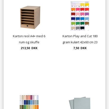
Karton reol A4+ med 6
Karton Play and Cut 180
rum og skuffe
gram kulørt 42x60 cm 23
213,50 DKK
7,50 DKK
farver