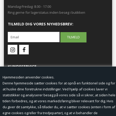
Mandag-Fredag: 8.00 - 17.00
Ring gerne for lagerstatus inden besøg i butikken
TILMELD DIG VORES NYHEDSBREV:
KUNDESERVICE
Hjemmesiden anvender cookies.
Forside
Denne hjemmeside sætter cookies for at opnå en funktionel side og for
at huske dine foretrukne indstillinger. Ved hjælp af cookies laver vi
Min Konto
statistikker og analyserer besøg på vores side så vi sikrer, at siden hele
tiden forbedres, og at vores markedsføring bliver relevant for dig. Hvis
Nyheder
du giver dit samtykke, så tillader du, at vi sætter cookies (enten i form af
Vilkår og betingelser
egne cookies og/eller fra tredjeparter), og at vi behandler de