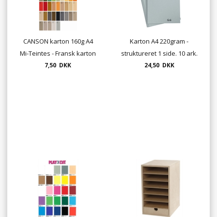
CANSON karton 160g A4
Karton A4 220gram -
Mi-Teintes - Fransk karton
struktureret 1 side. 10 ark.
(enkelt ark)
7,50 DKK
24,50 DKK
pr. pose.