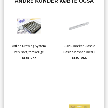
ANDRE KUNDER KØBTE OGSÅ
Artline Drawing System
COPIC marker Classic
Pen, sort, forskellige
Basic tuschpen med 2
18,55 DKK
tykkelser
spidser. Ring for
61,00 DKK
lagerstatus