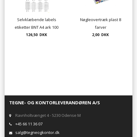
Selvklæbende labels
Nøgleovertræk plast 8
etiketter BNT A4 ark 100
farver
ark. pr. pakke mange
126,50 DKK
2,00 DKK
størrelser
TEGNE- OG KONTORLEVERANDØREN A/S
Ravnholtvænget 4 - 5230 Odense M
+45 66 11 36 07
salg@tegneogkontor.dk