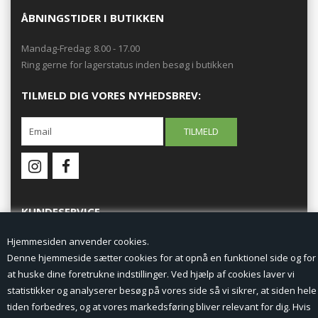
ÅBNINGSTIDER I BUTIKKEN
Mandag-Fredag: 8.00 - 17.00
Ring gerne for lagerstatus inden besøg i butikken
TILMELD DIG VORES NYHEDSBREV:
KUNDESERVICE
Hjemmesiden anvender cookies.
Forside
Denne hjemmeside sætter cookies for at opnå en funktionel side og for
at huske dine foretrukne indstillinger. Ved hjælp af cookies laver vi
Min Konto
statistikker og analyserer besøg på vores side så vi sikrer, at siden hele
tiden forbedres, og at vores markedsføring bliver relevant for dig. Hvis
Nyheder