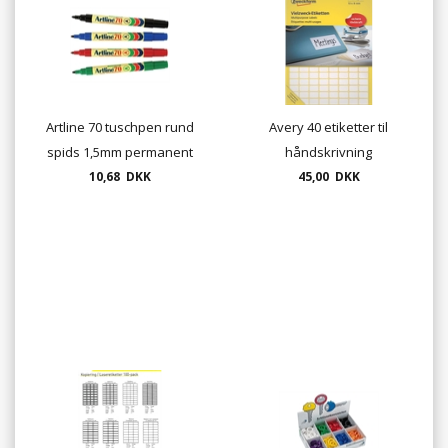
Artline 70 tuschpen rund
Avery 40 etiketter til
spids 1,5mm permanent
håndskrivning
10,68 DKK
marker
multietiketter - mange
45,00 DKK
størrelser