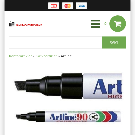
0
Kontorartikler
»
Skriveartikler
»
Artline