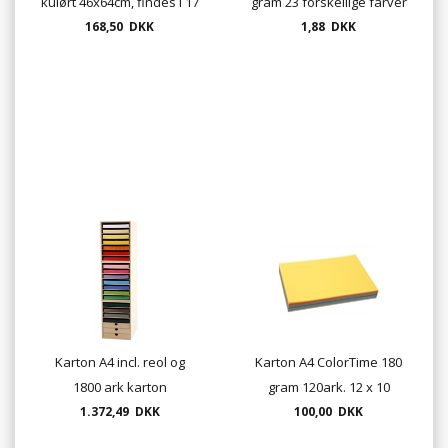
kulørt 46x64cm, findes i 17
gram 23 forskellige farver
farver, 25 ark. pr. pose
168,50 DKK
1,88 DKK
Karton A4 incl. reol og
Karton A4 ColorTime 180
1800 ark karton
gram 120ark. 12 x 10
1.372,49 DKK
100,00 DKK
farver.