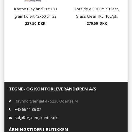
Karton Play and Cut 180
Forside A3, 300mic. Plast,
gram kulørt 42x60 cm 23
Glass Clear TKL, 100/pk.
farver 100 ark. pr. pakke.
227,50 DKK
270,50 DKK
TEGNE- OG KONTORLEVERANDØREN A/S
Ravnholtvænget 4 - 5230 Odense M
+45 66 11 36 07
salg@tegneogkontor.dk
ÅBNINGSTIDER I BUTIKKEN