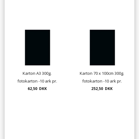
Karton A3 300g.
Karton 70 x 100cm 300g.
fotokarton -10 ark pr.
fotokarton -10 ark pr.
62,50 DKK
pose
252,50 DKK
pose