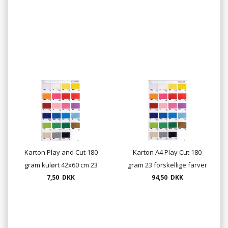
Karton Play and Cut 180
Karton A4 Play Cut 180
gram kulørt 42x60 cm 23
gram 23 forskellige farver
7,50 DKK
farver
- pk. med 100 ark.
94,50 DKK