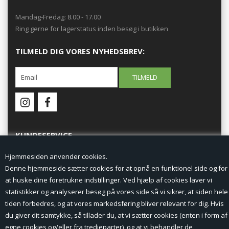
Mandag-Fredag: 8.00 - 17.00
Ring gerne for lagerstatus inden besøg i butikken
TILMELD DIG VORES NYHEDSBREV:
KUNDESERVICE
Hjemmesiden anvender cookies.
Forside
Denne hjemmeside sætter cookies for at opnå en funktionel side og for
at huske dine foretrukne indstillinger. Ved hjælp af cookies laver vi
Min Konto
statistikker og analyserer besøg på vores side så vi sikrer, at siden hele
tiden forbedres, og at vores markedsføring bliver relevant for dig. Hvis
Nyheder
du giver dit samtykke, så tillader du, at vi sætter cookies (enten i form af
Vilkår og betingelser
egne cookies og/eller fra tredjeparter), og at vi behandler de