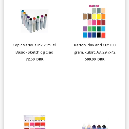
Copic Various Ink 25ml. til
Karton Play and Cut 180
Basic - Sketch og Ciao
gram, kulørt, A3, 29,7x42
72,50 DKK
marker
cm, 23 farver, 200 ark. pr.
500,00 DKK
pakke