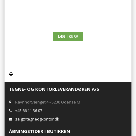
TEGNE- OG KONTORLEVERANDØREN A/S
Ravnholtvænget 4 - 5230 Odense M
+45 66 11 36 07
salg@tegneogkontor.dk
ÅBNINGSTIDER I BUTIKKEN