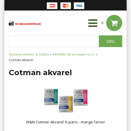
0
Kunstnerartikler & Hobby
»
AKVAREL farver/papir m.m.
»
Cotman akvarel
Cotman akvarel
W&N Cotman Akvarel ½-pans - mange farver