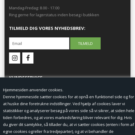
Mandag-Fredag: 8.00 - 17.00
Ring gerne for lagerstatus inden besøg i butikken
TILMELD DIG VORES NYHEDSBREV:
KUNDESERVICE
Hjemmesiden anvender cookies.
Forside
Denne hjemmeside sætter cookies for at opnå en funktionel side og for
at huske dine foretrukne indstillinger. Ved hjælp af cookies laver vi
Min Konto
statistikker og analyserer besøg på vores side så vi sikrer, at siden hele
tiden forbedres, og at vores markedsføring bliver relevant for dig. Hvis
Nyheder
du giver dit samtykke, så tillader du, at vi sætter cookies (enten i form af
Vilkår og betingelser
egne cookies og/eller fra tredjeparter), og at vi behandler de