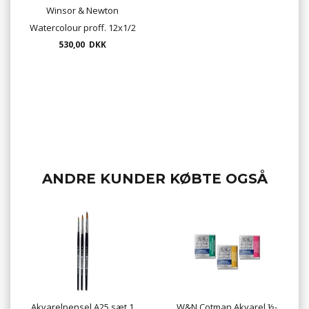
Winsor & Newton
Watercolour proff. 12x1/2
530,00 DKK
pans i box
ANDRE KUNDER KØBTE OGSÅ
Akvarelpensel A25 sæt 1
W&N Cotman Akvarel ½-