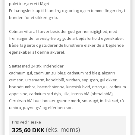
palet integreret i låget
En hængslet klap til blanding og toning og en tommelfinger ring i
bunden for et sikkert greb.
Cotman vifte af farver besidder god gennemsigtighed, med
fremragende farvestyrke og gode arbejdsforhold egenskaber.
Både faglærte og studerende kunstnere elsker de arbejdende
egenskaber af denne akvarel.
Sættet med 24 stk. indeholder
cadmium gul, cadmium gul bleg, cadmium rød bleg, alizarin
crimson, ultramarin, kobolt blå, Viridian, sap grøn, gul okker,
brændt umbra, brændt sienna, kinesisk hvid, citrongul, cadmium
appelsine, cadmium rød dyb, Lilla, Intens blå (phthaloblå),
Cerulean blå hue, hooker grønne mørk, smaragd, indisk rød, rå
umbra, payne grå og elfenben sort
Pris ved 1 æske
(eks. moms)
325,60 DKK