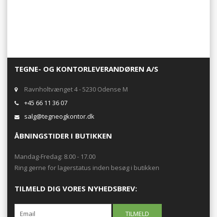
TEGNE- OG KONTORLEVERANDØREN A/S
Ravnholtvænget 4 - 5230 Odense M
+45 66 11 36 07
salg@tegneogkontor.dk
ÅBNINGSTIDER I BUTIKKEN
Mandag-Fredag: 8.00 - 17.00
Ring gerne for lagerstatus inden besøg i butikken
TILMELD DIG VORES NYHEDSBREV: