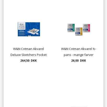
W&N Cotman Akvarel
W&N Cotman Akvarel ½-
Deluxe Sketchers Pocket
pans - mange farver
Box - 20 dele i
264,50 DKK
26,00 DKK
paletteæske