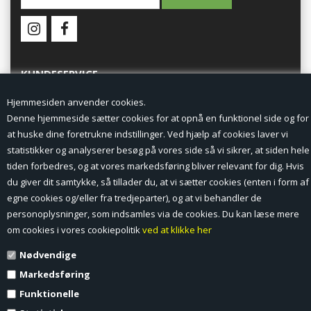
KUNDESERVICE
Hjemmesiden anvender cookies.
Forside
Denne hjemmeside sætter cookies for at opnå en funktionel side og for
at huske dine foretrukne indstillinger. Ved hjælp af cookies laver vi
Min Konto
statistikker og analyserer besøg på vores side så vi sikrer, at siden hele
tiden forbedres, og at vores markedsføring bliver relevant for dig. Hvis
Nyheder
du giver dit samtykke, så tillader du, at vi sætter cookies (enten i form af
Vilkår og betingelser
egne cookies og/eller fra tredjeparter), og at vi behandler de
personoplysninger, som indsamles via de cookies. Du kan læse mere
Profil
om cookies i vores cookiepolitik
ved at klikke her
Nødvendige
Erhverv log ind (B2B)
Markedsføring
Ansøg om log ind til Erhverv (B2B)
Funktionelle