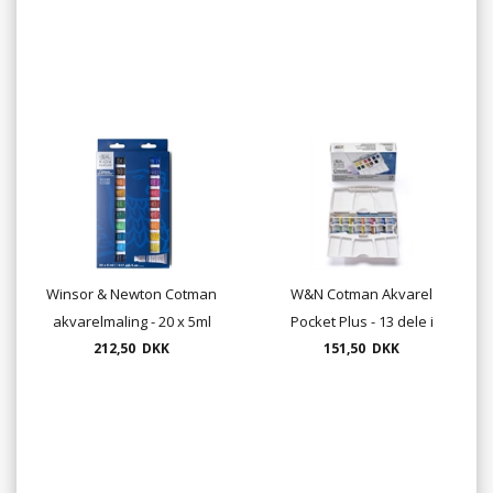
Winsor & Newton Cotman
W&N Cotman Akvarel
akvarelmaling - 20 x 5ml
Pocket Plus - 13 dele i
212,50 DKK
tuber
paletteæske (0390373)
151,50 DKK