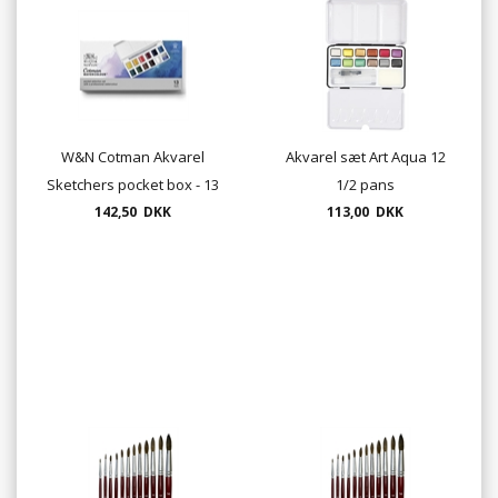
W&N Cotman Akvarel
Akvarel sæt Art Aqua 12
Sketchers pocket box - 13
1/2 pans
dele i paletæske
142,50 DKK
113,00 DKK