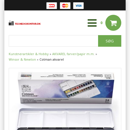
0
Kunstnerartikler & Hobby
»
AKVAREL farver/papir m.m.
»
Winsor & Newton
»
Cotman akvarel