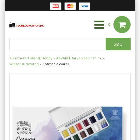
0
Kunstnerartikler & Hobby
»
AKVAREL farver/papir m.m.
»
Winsor & Newton
»
Cotman akvarel