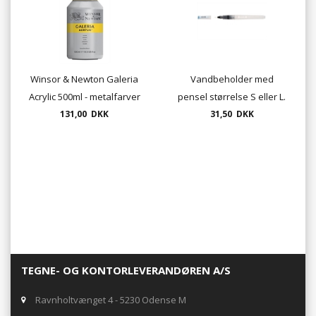
Winsor & Newton Galeria
Vandbeholder med
Acrylic 500ml - metalfarver
pensel størrelse S eller L.
- Gold/Silver/Copper
131,00 DKK
31,50 DKK
UDSOLGT
TEGNE- OG KONTORLEVERANDØREN A/S
Ravnholtvænget 4 - 5230 Odense M