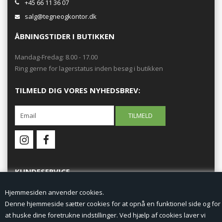
+45 66 11 36 07
salg@tegneogkontor.dk
ÅBNINGSTIDER I BUTIKKEN
Mandag-Fredag: 8.00 - 17.00
Ring gerne for lagerstatus inden besøg i butikken
TILMELD DIG VORES NYHEDSBREV:
KUNDESERVICE
Hjemmesiden anvender cookies.
Forside
Denne hjemmeside sætter cookies for at opnå en funktionel side og for
at huske dine foretrukne indstillinger. Ved hjælp af cookies laver vi
Min Konto