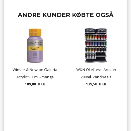
ANDRE KUNDER KØBTE OGSÅ
Winsor & Newton Galeria
W&N Oliefarve Artisan
Acrylic 500ml - mange
200ml. vandbasis
109,00 DKK
farver
139,50 DKK