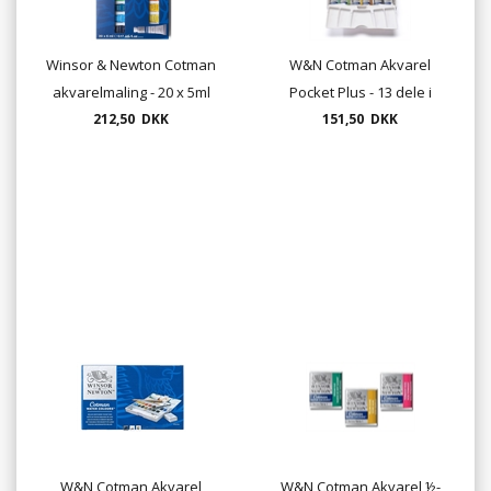
Winsor & Newton Cotman
W&N Cotman Akvarel
akvarelmaling - 20 x 5ml
Pocket Plus - 13 dele i
212,50 DKK
tuber
paletteæske (0390373)
151,50 DKK
W&N Cotman Akvarel
W&N Cotman Akvarel ½-