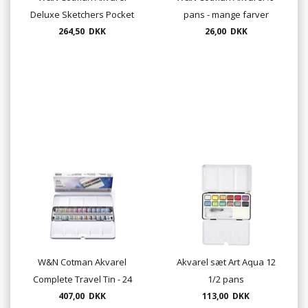
Deluxe Sketchers Pocket
pans - mange farver
Box - 20 dele i
264,50 DKK
26,00 DKK
paletteæske
W&N Cotman Akvarel
Akvarel sæt Art Aqua 12
Complete Travel Tin - 24
1/2 pans
stk. metalæske
407,00 DKK
113,00 DKK