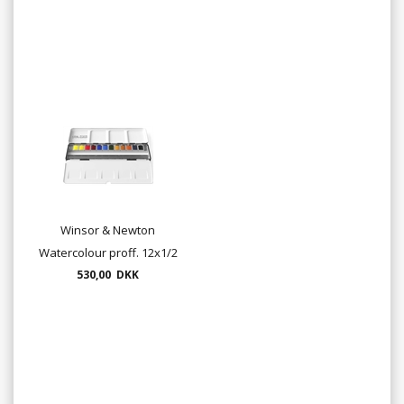
Winsor & Newton
Watercolour proff. 12x1/2
530,00 DKK
pans i box