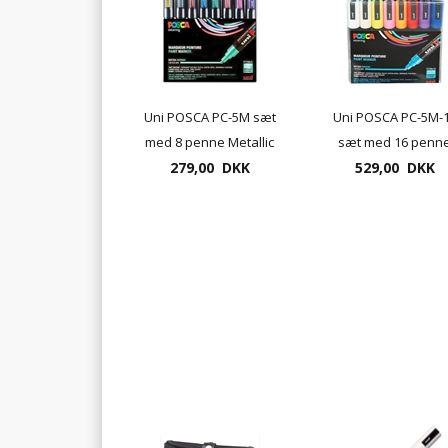
Uni POSCA PC-5M sæt
Uni POSCA PC-5M-
med 8 penne Metallic
sæt med 16 penn
279,00 DKK
529,00 DKK
Standard