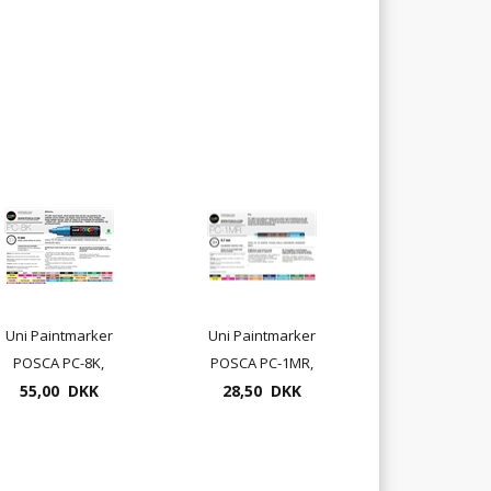
Uni Paintmarker
Uni Paintmarker
POSCA PC-8K,
POSCA PC-1MR,
tykkelse 8mm
55,00 DKK
tykkelse 0,7mm
28,50 DKK