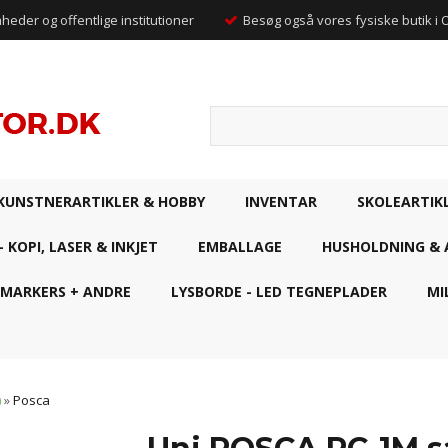
mheder og offentlige institutioner
Besøg også vores fysiske butik i
KUNSTNERARTIKLER & HOBBY
INVENTAR
SKOLEARTIK
- KOPI, LASER & INKJET
EMBALLAGE
HUSHOLDNING & 
 MARKERS + ANDRE
LYSBORDE - LED TEGNEPLADER
MI
)
»
Posca