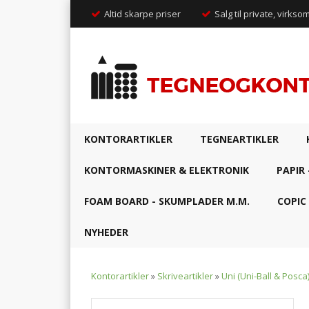
Altid skarpe priser
Salg til private, virkso
KONTORARTIKLER
TEGNEARTIKLER
KONTORMASKINER & ELEKTRONIK
PAPIR 
FOAM BOARD - SKUMPLADER M.M.
COPIC
NYHEDER
Kontorartikler
»
Skriveartikler
»
Uni (Uni-Ball & Posca