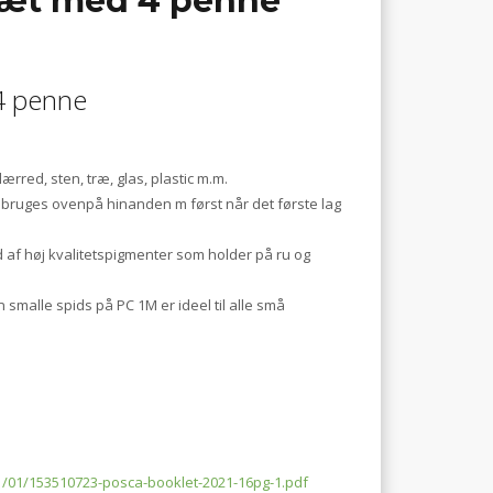
sæt med 4 penne
4 penne
ærred, sten, træ, glas, plastic m.m.
 bruges ovenpå hinanden m først når det første lag
f høj kvalitetspigmenter som holder på ru og
smalle spids på PC 1M er ideel til alle små
/01/153510723-posca-booklet-2021-16pg-1.pdf