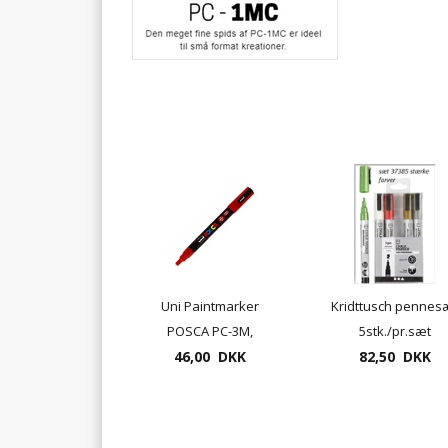
Uni Paintmarker
Kridttusch pennes
POSCA PC-3M,
5stk./pr.sæt
tykkelse 1,5mm
46,00 DKK
82,50 DKK