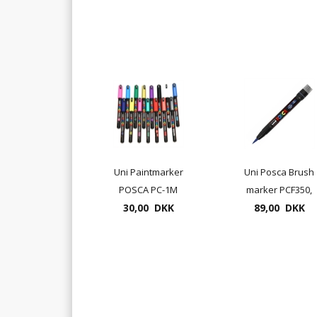
Uni Paintmarker
Uni Posca Brush
POSCA PC-1M
marker PCF350,
tykkelse 0,7-1,3mm
30,00 DKK
penselmarker
89,00 DKK