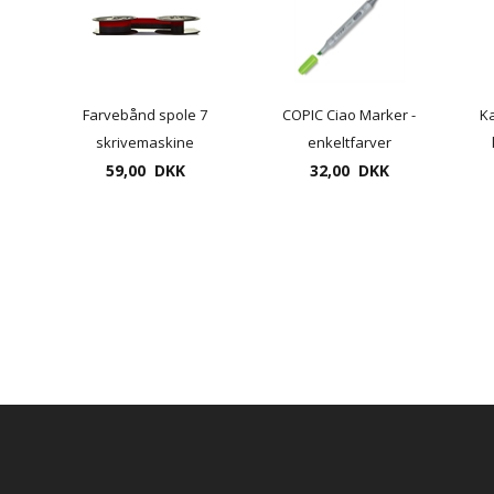
Farvebånd spole 7
COPIC Ciao Marker -
Ka
skrivemaskine
enkeltfarver
sort/rød eller sort -
59,00 DKK
32,00 DKK
gruppe 1, DIN 2103