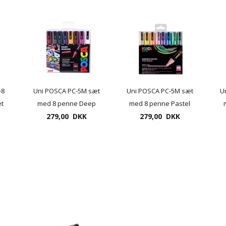
-8
Uni POSCA PC-5M sæt
Uni POSCA PC-5M sæt
U
æt
med 8 penne Deep
med 8 penne Pastel
279,00 DKK
Colours
279,00 DKK
farver