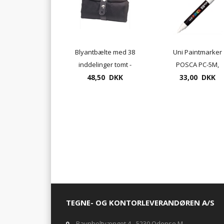
Blyantbælte med 38
Uni Paintmarker
inddelinger tomt -
POSCA PC-5M,
mange farver
48,50 DKK
tykkelse 2,5mm
33,00 DKK
TEGNE- OG KONTORLEVERANDØREN A/S
Ravnholtvænget 4 - 5230 Odense M