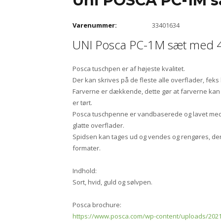
Uni POSCA PC-1M 
Varenummer:
33401634
UNI Posca PC-1M sæt med 
Posca tuschpen er af højeste kvalitet.
Der kan skrives på de fleste alle overflader, feks l
Farverne er dækkende, dette gør at farverne kan
er tørt.
Posca tuschpenne er vandbaserede og lavet med a
glatte overflader.
Spidsen kan tages ud og vendes og rengøres, den 
formater.
Indhold:
Sort, hvid, guld og sølvpen.
Posca brochure:
https://www.posca.com/wp-content/uploads/2021