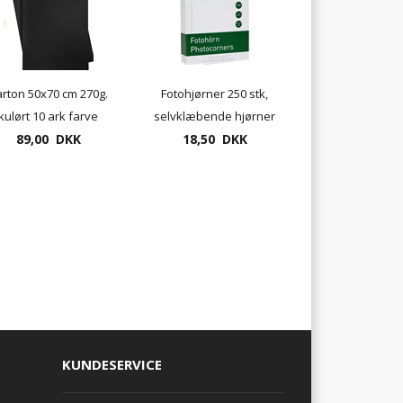
rton 50x70 cm 270g.
Fotohjørner 250 stk,
kulørt 10 ark farve
selvklæbende hjørner
sort eller hvid
89,00 DKK
18,50 DKK
KUNDESERVICE