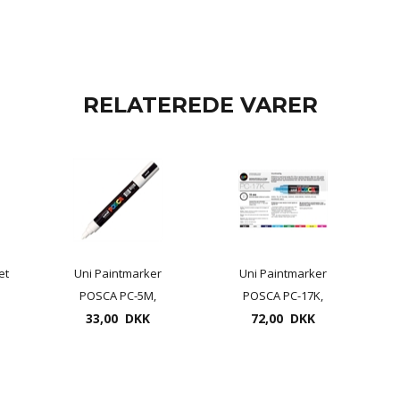
RELATEREDE VARER
æt
Uni Paintmarker
Uni Paintmarker
POSCA PC-5M,
POSCA PC-17K,
tykkelse 2,5mm
33,00 DKK
tykkelse 15mm
72,00 DKK