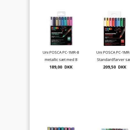
Uni POSCA PC-1MR-8
Uni POSCA PC-1MR
metallic sæt med 8
Standardfarver s
189,00 DKK
penne
med 8 penne
209,50 DKK