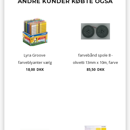
ANDRE KUNDER KØBTE OGSÅ
Lyra Groove
farvebånd spole 8 -
farveblyanter vælg
olivetti 13mm x 10m, farve
mellem 24 farver
18,00 DKK
85,50 DKK
sort/rød