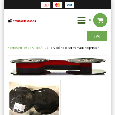
0
Kontorartikler
»
FARVEBÅND
»
Farvebånd til skrivemaskine/printer