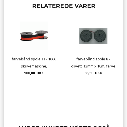
RELATEREDE VARER
farvebånd spole 11 - 1066
farvebånd spole 8 -
skrivemaskine,
olivetti 13mm x 10m, farve
100,00 DKK
85,50 DKK
sort/rød