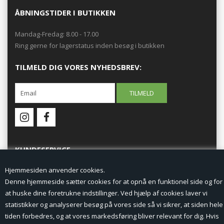
ÅBNINGSTIDER I BUTIKKEN
Mandag-Fredag: 8.00 - 17.00
Ring gerne for lagerstatus inden besøg i butikken
TILMELD DIG VORES NYHEDSBREV:
KUNDESERVICE
Hjemmesiden anvender cookies.
Forside
Denne hjemmeside sætter cookies for at opnå en funktionel side og for
at huske dine foretrukne indstillinger. Ved hjælp af cookies laver vi
Min Konto
statistikker og analyserer besøg på vores side så vi sikrer, at siden hele
tiden forbedres, og at vores markedsføring bliver relevant for dig. Hvis
Nyheder