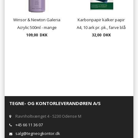
Winsor & Newton Galeria
Karbonpapir kalker papir
Acrylic 500ml - mange
A4, 10 ark pr. pk., farve blå
109,00 DKK
farver
32,00 DKK
TEGNE- OG KONTORLEVERANDØREN A/S
Ravnholtvænget 4 - 5230 Odense M
+45 66 11 36 07
salg@tegneogkontor.dk