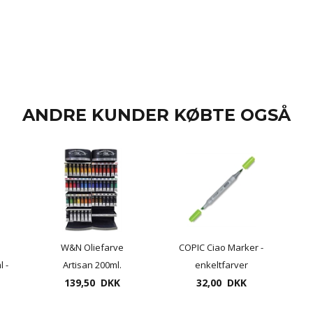
ANDRE KUNDER KØBTE OGSÅ
W&N Oliefarve
COPIC Ciao Marker -
l -
Artisan 200ml.
enkeltfarver
139,50 DKK
vandbasis
32,00 DKK