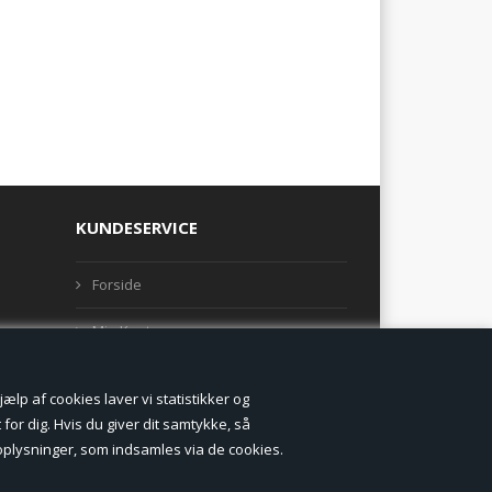
KUNDESERVICE
Forside
Min Konto
Nyheder
lp af cookies laver vi statistikker og
Vilkår og betingelser
for dig. Hvis du giver dit samtykke, så
onoplysninger, som indsamles via de cookies.
Profil