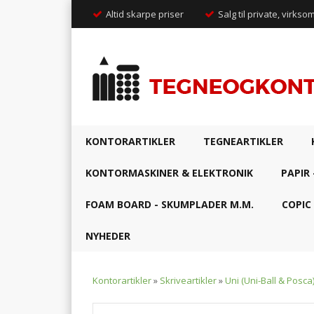
Altid skarpe priser
Salg til private, virkso
KONTORARTIKLER
TEGNEARTIKLER
KONTORMASKINER & ELEKTRONIK
PAPIR 
FOAM BOARD - SKUMPLADER M.M.
COPIC
NYHEDER
Kontorartikler
»
Skriveartikler
»
Uni (Uni-Ball & Posca