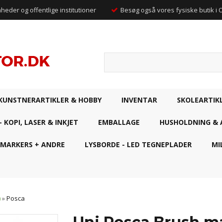
mheder og offentlige institutioner
Besøg også vores fysiske butik i
KUNSTNERARTIKLER & HOBBY
INVENTAR
SKOLEARTIK
- KOPI, LASER & INKJET
EMBALLAGE
HUSHOLDNING & 
 MARKERS + ANDRE
LYSBORDE - LED TEGNEPLADER
MI
)
»
Posca