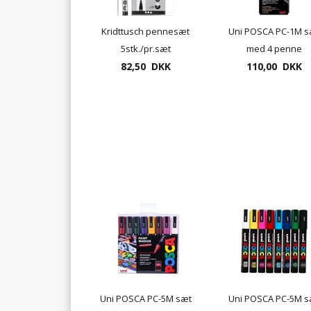
Kridttusch pennesæt
Uni POSCA PC-1M s
5stk./pr.sæt
med 4 penne
82,50 DKK
110,00 DKK
Uni POSCA PC-5M sæt
Uni POSCA PC-5M s