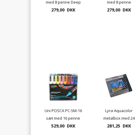
med 8 penne Deep
med 8 penne
279,00 DKK
Colours
Standard farver
279,00 DKK
Uni POSCA PC-5M-16
Lyra Aquacolor
sæt med 16 penne
metalbox med 24
529,00 DKK
Standard
281,25 DKK
farver