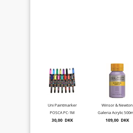
Uni Paintmarker
Winsor & Newton
POSCA PC-1M
Galeria Acrylic 500m
tykkelse 0,7-1,3mm
30,00 DKK
mange farver
109,00 DKK