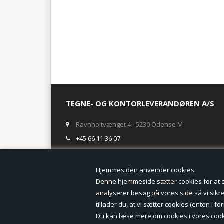
TEGNE- OG KONTORLEVERANDØREN A/S
Ravnholtvænget 4 - 5230 Odense M
+45 66 11 36 07
salg@tegneogkontor.dk
Hjemmesiden anven
ÅBNINGSTIDER I BUTIKKEN
Denne hjemmeside sætter cookies for at opn
analyserer besøg på vores side så vi sikrer
Mandag-Fredag: 8.00 - 17.00
tillader du, at vi sætter cookies (enten i 
Ring gerne for lagerstatus inden besøg i butikken
Du kan læse mere om cookies i vores cook