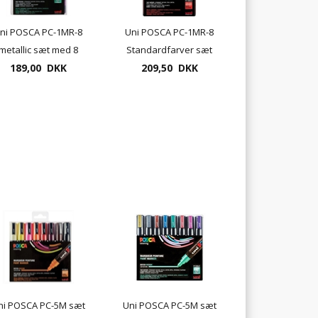
ni POSCA PC-1MR-8
Uni POSCA PC-1MR-8
metallic sæt med 8
Standardfarver sæt
189,00 DKK
penne
med 8 penne
209,50 DKK
ni POSCA PC-5M sæt
Uni POSCA PC-5M sæt