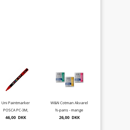
Uni Paintmarker
W&N Cotman Akvarel
POSCA PC-3M,
½-pans - mange
tykkelse 1,5mm
46,00 DKK
26,00 DKK
farver