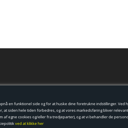
der cookies.
å en funktionel side og for at huske dine foretrukne indstillinger. Ved hjæ
, at siden hele tiden forbedres, og at vores markedsføring bliver relevant 
form af egne cookies og/eller fra tredjeparter), og at vi behandler de pers
iepolitik
ved at klikke her