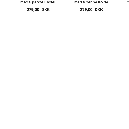
med 8 penne Pastel
med 8 penne Kolde
m
279,00 DKK
farver
279,00 DKK
farver