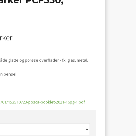
arker PCF350,
rker
e glatte og porøse overflader - fx. glas, metal,
en pensel
/01/153510723-posca-booklet-2021-16pg-1.pdf