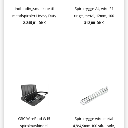
Indbindingsmaskine til
Spiralrygge A4, wire 21
metalspiraler Heavy Duty
ringe, metal, 12mm, 100
Wireindbinding
2.245,01 DKK
312,00 DKK
stk./ks.
GBC WireBind W15
Spiralrygge wire metal
spiralmaskine til
4,8/4,9mm 100 stk. - sølv,