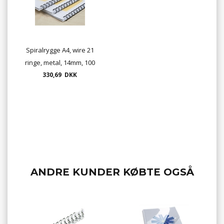
Spiralrygge A4, wire 21
ringe, metal, 14mm, 100
330,69 DKK
stk./ks.
ANDRE KUNDER KØBTE OGSÅ