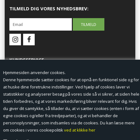
TILMELD DIG VORES NYHEDSBREV:
KUNDESERVICE
Hjemmesiden anvender cookies.
Forside
Denne hjemmeside sætter cookies for at opnå en funktionel side og for
at huske dine foretrukne indstillinger. Ved hjælp af cookies laver vi
Min Konto
statistikker og analyserer besøg på vores side så vi sikrer, at siden hele
tiden forbedres, og at vores markedsføring bliver relevant for dig. Hvis
Nyheder
du giver dit samtykke, så tillader du, at vi sætter cookies (enten i form af
Vilkår og betingelser
egne cookies og/eller fra tredjeparter), og at vi behandler de
personoplysninger, som indsamles via de cookies. Du kan læse mere
Profil
om cookies i vores cookiepolitik
ved at klikke her