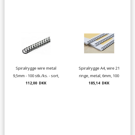
Spiralrygge wire metal
Spiralrygge A4, wire 21
9,5mm - 100 stk./ks. - sort,
ringe, metal, 6mm, 100
hvid, rød, blå el. sølv
112,00 DKK
185,14 DKK
stk./ks.