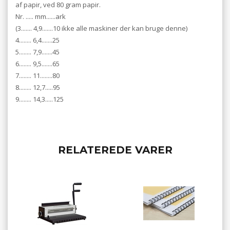
af papir, ved 80 gram papir.
Nr. ..... mm......ark
(3....... 4,9.......10 ikke alle maskiner der kan bruge denne)
4........ 6,4.......25
5........ 7,9.......45
6........ 9,5.......65
7........ 11........80
8........ 12,7.....95
9........ 14,3.....125
RELATEREDE VARER