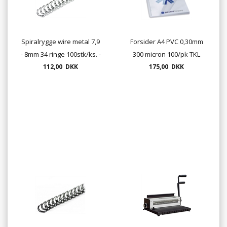
Spiralrygge wire metal 7,9
Forsider A4 PVC 0,30mm
- 8mm 34 ringe 100stk/ks. -
300 micron 100/pk TKL
sort , hvid, rød, blå og sølv
112,00 DKK
175,00 DKK