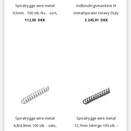
Spiralrygge wire metal
Indbindingsmaskine til
9,5mm - 100 stk./ks. - sort,
metalspiraler Heavy Duty
hvid, rød, blå el. sølv
112,00 DKK
Wireindbinding
2.245,01 DKK
Spiralrygge wire metal
Spiralrygge wire metal
4,8/4,9mm 100 stk. - sølv,
12,7mm 34ringe 100 stk. -