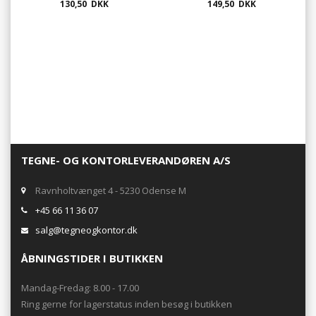
guld, hvid, sort, rød og blå
130,50 DKK
sort, hvid, rød, blå el. sølv
149,50 DKK
TEGNE- OG KONTORLEVERANDØREN A/S
Ravnholtvænget 4 - 5230 Odense M
+45 66 11 36 07
salg@tegneogkontor.dk
ÅBNINGSTIDER I BUTIKKEN
Mandag-Fredag: 8.00 - 17.00
Ring gerne for lagerstatus inden besøg i butikken