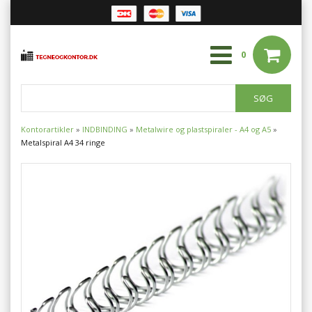
0
Kontorartikler
»
INDBINDING
»
Metalwire og plastspiraler - A4 og A5
»
Metalspiral A4 34 ringe