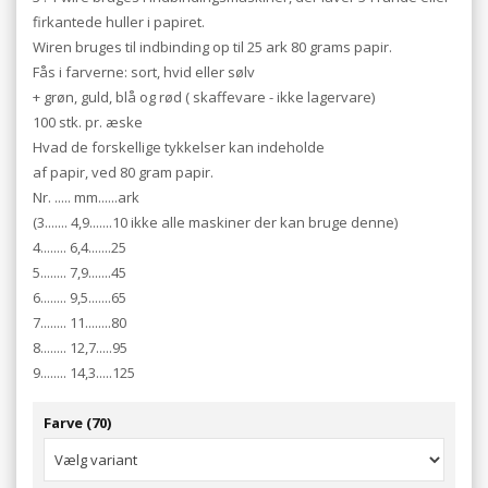
firkantede huller i papiret.
Wiren bruges til indbinding op til 25 ark 80 grams papir.
Fås i farverne: sort, hvid eller sølv
+ grøn, guld, blå og rød ( skaffevare - ikke lagervare)
100 stk. pr. æske
Hvad de forskellige tykkelser kan indeholde
af papir, ved 80 gram papir.
Nr. ..... mm......ark
(3....... 4,9.......10 ikke alle maskiner der kan bruge denne)
4........ 6,4.......25
5........ 7,9.......45
6........ 9,5.......65
7........ 11........80
8........ 12,7.....95
9........ 14,3.....125
Farve (70)