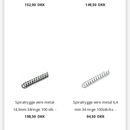
152,00 DKK
sort, hvid, rød, blå el. sølv
149,50 DKK
Spiralrygge wire metal
Spiralrygge wire metal 6,4
14,3mm 34ringe 100 stk. -
mm 34 ringe 100stk/ks. -
sort, hvid, rød, blå el. sølv
198,50 DKK
mange farver
94,50 DKK