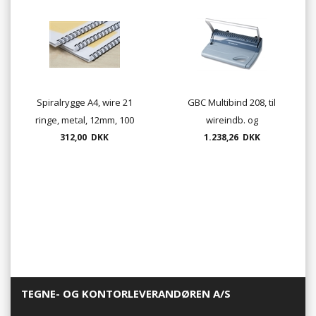
Spiralrygge A4, wire 21
GBC Multibind 208, til
ringe, metal, 12mm, 100
wireindb. og
312,00 DKK
stk./ks.
plastindbindning
1.238,26 DKK
TEGNE- OG KONTORLEVERANDØREN A/S