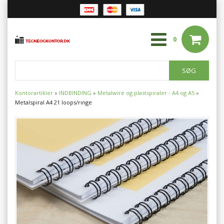
0
Kontorartikler
»
INDBINDING
»
Metalwire og plastspiraler - A4 og A5
»
Metalspiral A4 21 loops/ringe