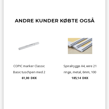
ANDRE KUNDER KØBTE OGSÅ
COPIC marker Classic
Spiralrygge A4, wire 21
Basic tuschpen med 2
ringe, metal, 6mm, 100
spidser. Ring for
61,00 DKK
185,14 DKK
stk./ks.
lagerstatus