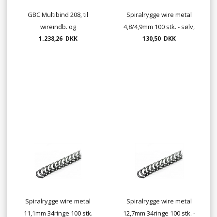
GBC Multibind 208, til
Spiralrygge wire metal
wireindb. og
4,8/4,9mm 100 stk. - sølv,
plastindbindning
1.238,26 DKK
guld, hvid, sort, rød og blå
130,50 DKK
Spiralrygge wire metal
Spiralrygge wire metal
11,1mm 34ringe 100 stk.
12,7mm 34ringe 100 stk. -