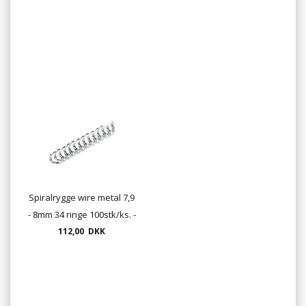
Spiralrygge wire metal 7,9
- 8mm 34 ringe 100stk/ks. -
sort , hvid, rød, blå og sølv
112,00 DKK