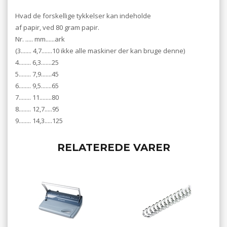
Hvad de forskellige tykkelser kan indeholde
af papir, ved 80 gram papir.
Nr. ..... mm......ark
(3....... 4,7.......10 ikke alle maskiner der kan bruge denne)
4........ 6,3.......25
5........ 7,9.......45
6........ 9,5.......65
7........ 11........80
8........ 12,7.....95
9........ 14,3.....125
RELATEREDE VARER