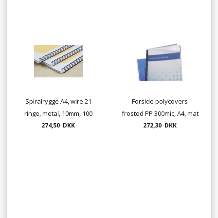
Spiralrygge A4, wire 21
Forside polycovers
ringe, metal, 10mm, 100
frosted PP 300mic, A4, mat
274,50 DKK
stk./ks.
omslag, transparent
272,30 DKK