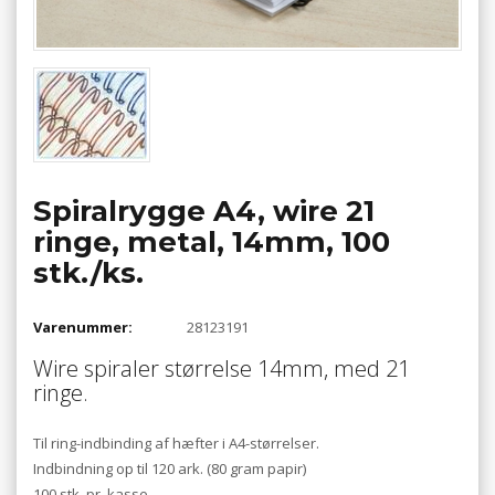
Spiralrygge A4, wire 21
ringe, metal, 14mm, 100
stk./ks.
Varenummer:
28123191
Wire spiraler størrelse 14mm, med 21
ringe.
Til ring-indbinding af hæfter i A4-størrelser.
Indbindning op til 120 ark. (80 gram papir)
100 stk. pr. kasse