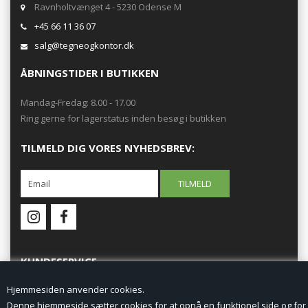
Ravnholtvænget 4 - 5230 Odense M
+45 66 11 36 07
salg@tegneogkontor.dk
ÅBNINGSTIDER I BUTIKKEN
Mandag-Fredag: 8.00 - 17.00
Ring gerne for lagerstatus inden besøg i butikken
TILMELD DIG VORES NYHEDSBREV:
KUNDESERVICE
Hjemmesiden anvender cookies.
Forside
Denne hjemmeside sætter cookies for at opnå en funktionel side og for