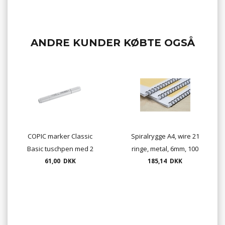
ANDRE KUNDER KØBTE OGSÅ
COPIC marker Classic
Spiralrygge A4, wire 21
Basic tuschpen med 2
ringe, metal, 6mm, 100
spidser. Ring for
61,00 DKK
185,14 DKK
stk./ks.
lagerstatus