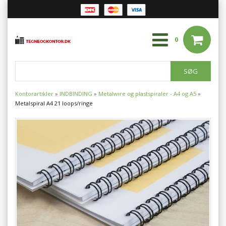
0
Kontorartikler
»
INDBINDING
»
Metalwire og plastspiraler - A4 og A5
»
Metalspiral A4 21 loops/ringe