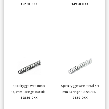
152,00 DKK
sort, hvid, rød, blå el. sølv
149,50 DKK
Spiralrygge wire metal
Spiralrygge wire metal 6,4
14,3mm 34ringe 100 stk. -
mm 34 ringe 100stk/ks. -
sort, hvid, rød, blå el. sølv
198,50 DKK
mange farver
94,50 DKK