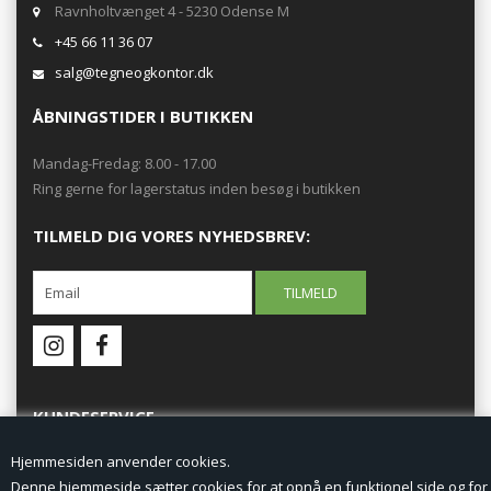
Ravnholtvænget 4 - 5230 Odense M
+45 66 11 36 07
salg@tegneogkontor.dk
ÅBNINGSTIDER I BUTIKKEN
Mandag-Fredag: 8.00 - 17.00
Ring gerne for lagerstatus inden besøg i butikken
TILMELD DIG VORES NYHEDSBREV:
KUNDESERVICE
Hjemmesiden anvender cookies.
Forside
Denne hjemmeside sætter cookies for at opnå en funktionel side og for