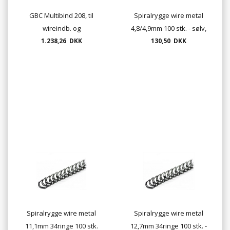
GBC Multibind 208, til
Spiralrygge wire metal
wireindb. og
4,8/4,9mm 100 stk. - sølv,
plastindbindning
1.238,26 DKK
guld, hvid, sort, rød og blå
130,50 DKK
Spiralrygge wire metal
Spiralrygge wire metal
11,1mm 34ringe 100 stk.
12,7mm 34ringe 100 stk. -