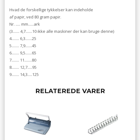
Hvad de forskellige tykkelser kan indeholde
af papir, ved 80 gram papir.
Nr. ..... mm......ark
(3....... 4,7.......10 ikke alle maskiner der kan bruge denne)
4........ 6,3.......25
5........ 7,9.......45
6........ 9,5.......65
7........ 11........80
8........ 12,7.....95
9........ 14,3.....125
RELATEREDE VARER