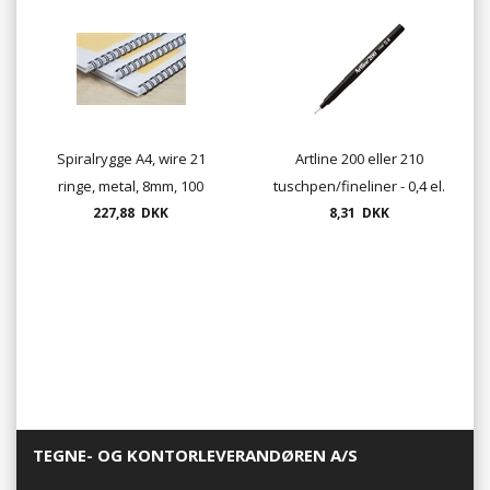
Spiralrygge A4, wire 21
Artline 200 eller 210
ringe, metal, 8mm, 100
tuschpen/fineliner - 0,4 el.
227,88 DKK
stk./ks.
8,31 DKK
0,6 - sort
TEGNE- OG KONTORLEVERANDØREN A/S