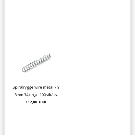
Spiralrygge wire metal 7,9
- 8mm 34 ringe 100stk/ks. -
sort , hvid, rød, blå og sølv
112,00 DKK