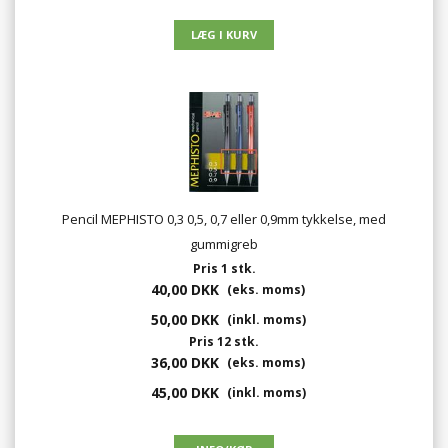
Pencil MEPHISTO 0,3 0,5, 0,7 eller 0,9mm tykkelse, med
gummigreb
Pris 1 stk.
40,00 DKK
(eks. moms)
50,00 DKK
(inkl. moms)
Pris 12 stk.
36,00 DKK
(eks. moms)
45,00 DKK
(inkl. moms)