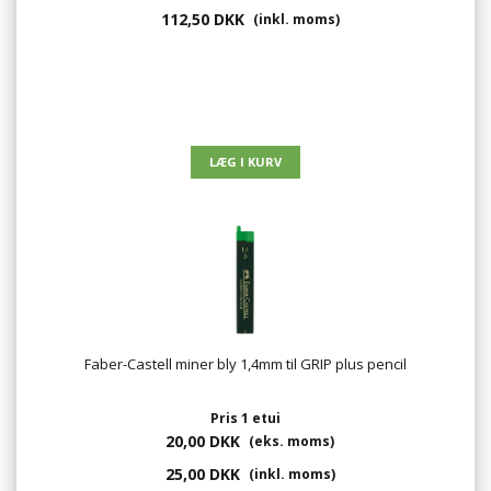
112,50 DKK
(inkl. moms)
Faber-Castell miner bly 1,4mm til GRIP plus pencil
Pris 1 etui
20,00 DKK
(eks. moms)
25,00 DKK
(inkl. moms)