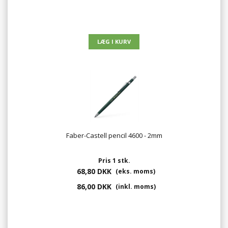
Faber-Castell pencil 4600 - 2mm
Pris 1 stk.
68,80 DKK
(eks. moms)
86,00 DKK
(inkl. moms)