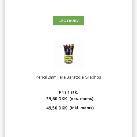
Pencil 2mm Fara Barattola Graphos
Pris 1 stk.
39,60 DKK
(eks. moms)
49,50 DKK
(inkl. moms)