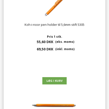
Koh-i-noor pen holder til 5,6mm stift 5305
Pris 1 stk.
55,60 DKK
(eks. moms)
69,50 DKK
(inkl. moms)