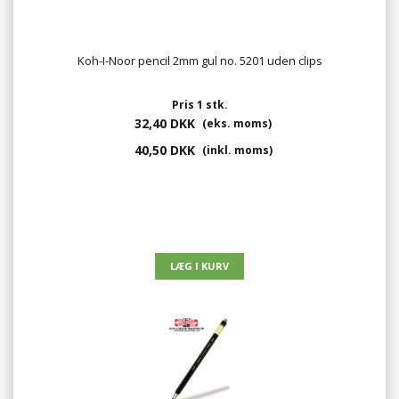
Koh-I-Noor pencil 2mm gul no. 5201 uden clips
Pris 1 stk.
32,40 DKK
(eks. moms)
40,50 DKK
(inkl. moms)