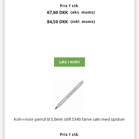
Pris 1 stk.
67,60 DKK
(eks. moms)
84,50 DKK
(inkl. moms)
Koh-i-noor pencil til 5,6mm stift 5340 farve sølv med spidser
Pris 1 stk.